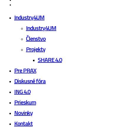
youtube
Close
Industry4UM
Menu
Industry4UM
Členstvo
Projekty
SHARE 4.0
Pre PRAX
Diskusné fóra
ING 4.0
Prieskum
Novinky
Kontakt