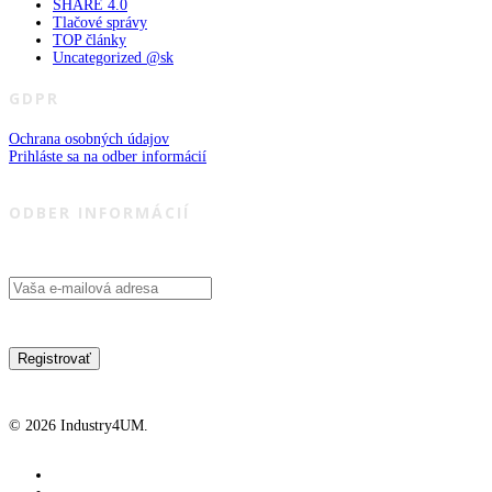
SHARE 4.0
Tlačové správy
TOP články
Uncategorized @sk
GDPR
Ochrana osobných údajov
Prihláste sa na odber informácií
ODBER INFORMÁCIÍ
© 2026 Industry4UM.
facebook
linkedin