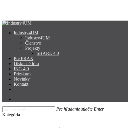
Skip
to
main
content
search
Menu
Industry4UM
Industry4UM
Členstvo
Projekty
SHARE 4.0
Pre PRAX
Diskusné fóra
ING 4.0
Prieskum
Novinky
Kontakt
facebook
linkedin
youtube
search
Pre hľadanie stlačte Enter
Close
Kategória
Search