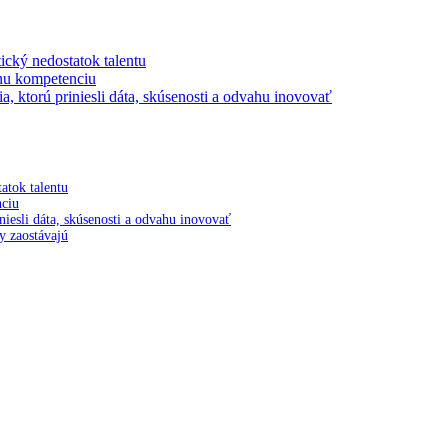
tický nedostatok talentu
lnu kompetenciu
a, ktorú priniesli dáta, skúsenosti a odvahu inovovať
tatok talentu
nciu
niesli dáta, skúsenosti a odvahu inovovať
y zaostávajú