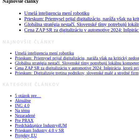
Najnovšie články
Umelá inteligencia mení robotiku
Prieskum: Priemysel prijal digitalizáciu, naráža však na kri
Globálna stratégia nestačí. Slovenské tímy potrebujú loká
Cena ZAP SR za digitalizáciu v automotive 2024: Inšpiráci
NAJNOVŠIE ČLÁNKY
Umelá inteligencia mení robotiku
Prieskum: Priemysel prijal digitalizáciu, naráža však na kritický nedos
Globálna stratégia nestačí. Slovenské tímy potrebujú lokálnu kompete
Cena ZAP SR za digitalizáciu v automotive 2024: Inšpirácia, ktorú pri
Prieskum: Digitalizuje tretina podnikov, slovenské malé a stredné firm
KATEGÓRIE ČLÁNKOV
5 otázok pre…
Aktuálne
ING 4.0
Na tému
Nezaradené
Pre PRAX
Predchádzajúce Industry4UM
Prieskum Industry 4.0 v SR
Projekty EU