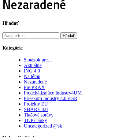
Nezaradené
Hľadať
Hľadať
Kategórie
5 otázok pre…
Aktuálne
ING 4.0
Na tému
Nezaradené
Pre PRAX
Predchádzajúce Industry4UM
Prieskum Industry 4.0 v SR
Projekty EU
SHARE 4.0
Tlačové správy
TOP články
Uncategorized @sk