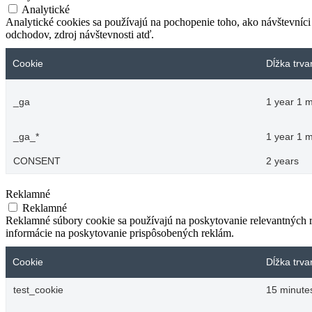
Analytické
Analytické cookies sa používajú na pochopenie toho, ako návštevníci
odchodov, zdroj návštevnosti atď.
Cookie
Dĺžka trva
_ga
1 year 1 
_ga_*
1 year 1 
CONSENT
2 years
Reklamné
Reklamné
Reklamné súbory cookie sa používajú na poskytovanie relevantných
informácie na poskytovanie prispôsobených reklám.
Cookie
Dĺžka trva
test_cookie
15 minute