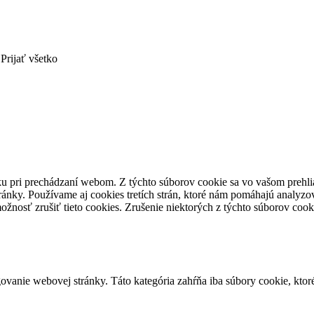
Prijať všetko
ku pri prechádzaní webom.
Z týchto súborov cookie sa vo vašom prehli
ránky.
Používame aj cookies tretích strán, ktoré nám pomáhajú analyzo
ožnosť zrušiť tieto cookies.
Zrušenie niektorých z týchto súborov cook
vanie webovej stránky. Táto kategória zahŕňa iba súbory cookie, kto