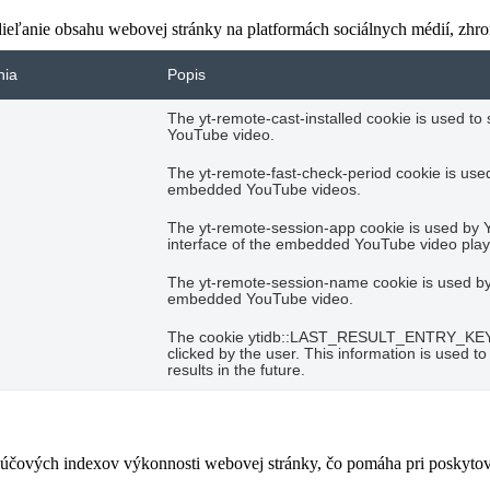
eľanie obsahu webovej stránky na platformách sociálnych médií, zhroma
nia
Popis
The yt-remote-cast-installed cookie is used t
YouTube video.
The yt-remote-fast-check-period cookie is used
embedded YouTube videos.
The yt-remote-session-app cookie is used by 
interface of the embedded YouTube video play
The yt-remote-session-name cookie is used by 
embedded YouTube video.
The cookie ytidb::LAST_RESULT_ENTRY_KEY is 
clicked by the user. This information is used 
results in the future.
čových indexov výkonnosti webovej stránky, čo pomáha pri poskytovan