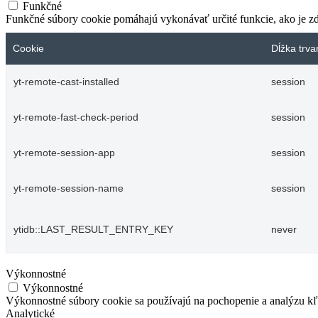
Funkčné
Funkčné súbory cookie pomáhajú vykonávať určité funkcie, ako je zdi
Cookie
Dĺžka trva
yt-remote-cast-installed
session
yt-remote-fast-check-period
session
yt-remote-session-app
session
yt-remote-session-name
session
ytidb::LAST_RESULT_ENTRY_KEY
never
Výkonnostné
Výkonnostné
Výkonnostné súbory cookie sa používajú na pochopenie a analýzu kľú
Analytické