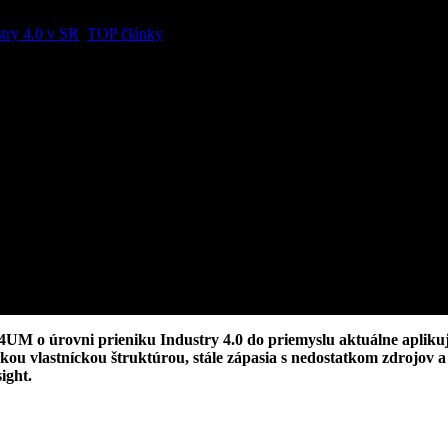
try 4.0 v SR
,
TOP články
M o úrovni prieniku Industry 4.0 do priemyslu aktuálne aplikuje s
enskou vlastníckou štruktúrou, stále zápasia s nedostatkom zdrojo
ight.