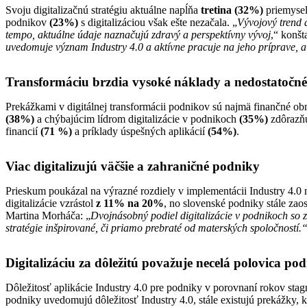
Svoju digitalizačnú stratégiu aktuálne napĺňa
tretina
(32%)
priemysel
podnikov
(23%)
s digitalizáciou však ešte nezačala. „
Vývojový trend d
tempo, aktuálne údaje naznačujú zdravý a perspektívny vývoj
,“ konš
uvedomuje význam Industry 4.0 a aktívne pracuje na jeho príprave, 
Transformáciu brzdia vysoké náklady a nedostatočné
Prekážkami v digitálnej transformácii podnikov sú najmä finančné o
(38%)
a chýbajúcim lídrom digitalizácie v podnikoch
(35%)
zdôrazňu
financií
(71 %)
a príklady úspešných aplikácií
(54%)
.
Viac digitalizujú väčšie a zahraničné podniky
Prieskum poukázal na výrazné rozdiely v implementácii Industry 4.0 
digitalizácie vzrástol
z 11% na 20%
, no slovenské podniky stále zao
Martina Morháča: „
Dvojnásobný podiel digitalizácie v podnikoch so 
stratégie inšpirované, či priamo prebraté od materských spoločností.
Digitalizáciu za dôležitú považuje necelá polovica po
Dôležitosť aplikácie Industry 4.0 pre podniky v porovnaní rokov sta
podniky uvedomujú dôležitosť Industry 4.0, stále existujú prekážky, 