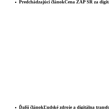
Predchádzajúci článok
Cena ZAP SR za digita
Ďalší článok
Ľudské zdroje a digitálna trans