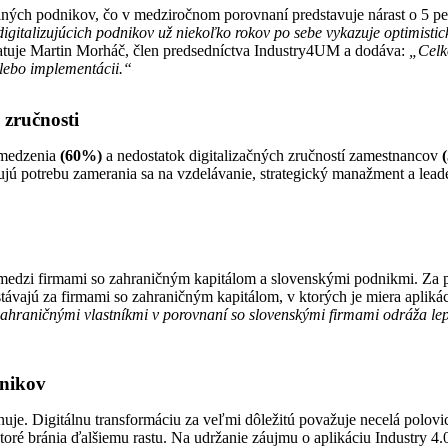
ných podnikov, čo v medziročnom porovnaní predstavuje nárast o 5 pe
igitalizujúcich podnikov už niekoľko rokov po sebe vykazuje optimistick
tatuje Martin Morháč, člen predsedníctva Industry4UM a dodáva:
„Celko
alebo implementácii.“
 zručnosti
bmedzenia
(60%)
a nedostatok digitalizačných zručností zamestnancov
jú potrebu zamerania sa na vzdelávanie, strategický manažment a leade
medzi firmami so zahraničným kapitálom a slovenskými podnikmi. Za po
stávajú za firmami so zahraničným kapitálom, v ktorých je miera apliká
zahraničnými vlastníkmi v porovnaní so slovenskými firmami odráža le
“
dnikov
gnuje. Digitálnu transformáciu za veľmi dôležitú považuje necelá polo
ktoré bránia ďalšiemu rastu. Na udržanie záujmu o aplikáciu Industry 4.