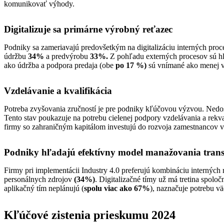
komunikovať výhody.
Digitalizuje sa primárne výrobný reťazec
Podniky sa zameriavajú predovšetkým na digitalizáciu interných proc
údržbu
34%
a predvýrobu
33%.
Z pohľadu externých procesov sú hl
ako údržba a podpora predaja (obe
po 17 %)
sú vnímané ako menej 
Vzdelávanie a kvalifikácia
Potreba zvyšovania zručností je pre podniky kľúčovou výzvou. Nedost
Tento stav poukazuje na potrebu cielenej podpory vzdelávania a rekva
firmy so zahraničným kapitálom investujú do rozvoja zamestnancov 
Podniky hľadajú efektívny model manažovania tran
Firmy pri implementácii Industry 4.0 preferujú kombináciu interných
personálnych zdrojov
(34%)
. Digitalizačné tímy už má tretina spoloč
aplikačný tím neplánujú (
spolu viac ako 67%
), naznačuje potrebu vä
Kľúčové zistenia prieskumu 2024