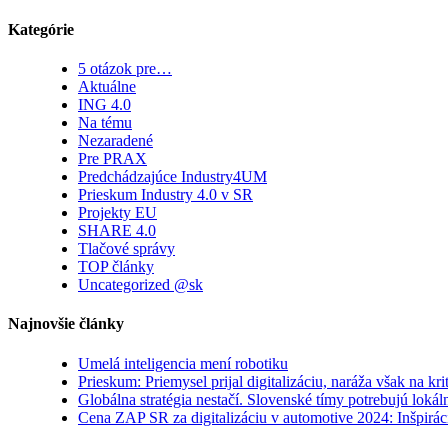
Kategórie
5 otázok pre…
Aktuálne
ING 4.0
Na tému
Nezaradené
Pre PRAX
Predchádzajúce Industry4UM
Prieskum Industry 4.0 v SR
Projekty EU
SHARE 4.0
Tlačové správy
TOP články
Uncategorized @sk
Najnovšie články
Umelá inteligencia mení robotiku
Prieskum: Priemysel prijal digitalizáciu, naráža však na kri
Globálna stratégia nestačí. Slovenské tímy potrebujú loká
Cena ZAP SR za digitalizáciu v automotive 2024: Inšpiráci