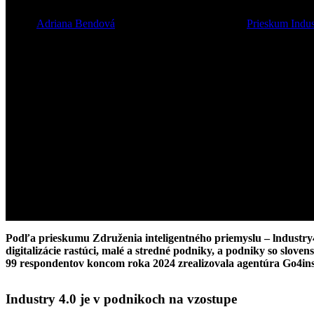
Autor:
Adriana Bendová
29. januára 2025
6 mája, 2026
Prieskum Indus
Podľa prieskumu Združenia inteligentného priemyslu – lndustry4U
digitalizácie rastúci, malé a stredné podniky, a podniky so slov
99 respondentov koncom roka 2024 zrealizovala agentúra Go4ins
Industry 4.0 je v podnikoch na vzostupe