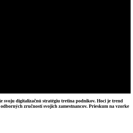
voju digitalizačnú stratégiu tretina podnikov. Hoci je trend
v a odborných zručností svojich zamestnancov. Prieskum na vzorke