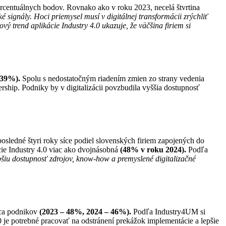
rcentuálnych bodov. Rovnako ako v roku 2023, necelá štvrtina
é signály. Hoci priemysel musí v digitálnej transformácii zrýchliť
vý trend aplikácie Industry 4.0 ukazuje, že väčšina firiem si
(39%).
Spolu s nedostatočným riadením zmien zo strany vedenia
rship. Podniky by v digitalizácii povzbudila vyššia dostupnosť
sledné štyri roky síce podiel slovenských firiem zapojených do
cie Industry 4.0 viac ako dvojnásobná
(48% v roku 2024).
Podľa
pšiu dostupnosť zdrojov, know-how a premyslené digitalizačné
vica podnikov
(2023 – 48%, 2024 – 46%).
Podľa Industry4UM si
0 je potrebné pracovať na odstránení prekážok implementácie a lepšie