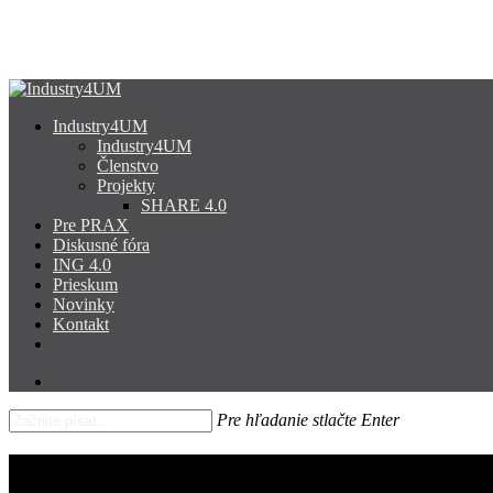
Skip
to
main
content
search
Menu
Industry4UM
Industry4UM
Členstvo
Projekty
SHARE 4.0
Pre PRAX
Diskusné fóra
ING 4.0
Prieskum
Novinky
Kontakt
facebook
linkedin
youtube
search
Pre hľadanie stlačte Enter
Close
Search
Prieskum: Digitalizuje tretina pod