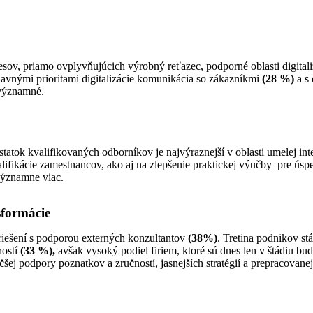
esov, priamo ovplyvňujúcich výrobný reťazec, podporné oblasti digital
avnými prioritami digitalizácie komunikácia so zákazníkmi
(28 %)
a s 
významné.
atok kvalifikovaných odborníkov je najvýraznejší v oblasti umelej int
lifikácie zamestnancov, ako aj na zlepšenie praktickej výučby pre úspe
významne viac.
sformácie
 riešení s podporou externých konzultantov
(38%)
. Tretina podnikov stá
ností
(33 %),
avšak vysoký podiel firiem, ktoré sú dnes len v štádiu b
čšej podpory poznatkov a zručností, jasnejších stratégií a prepracovan