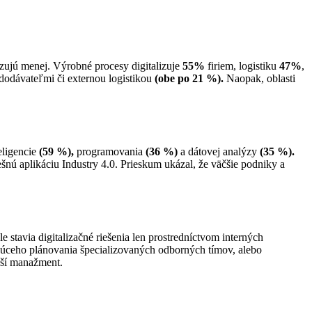
izujú menej. Výrobné procesy digitalizuje
55%
firiem, logistiku
47%
,
dodávateľmi či externou logistikou
(obe po 21 %).
Naopak, oblasti
eligencie
(59 %),
programovania
(36 %)
a dátovej analýzy
(35 %).
šnú aplikáciu Industry 4.0. Prieskum ukázal, že väčšie podniky a
le stavia digitalizačné riešenia len prostredníctvom interných
udúceho plánovania špecializovaných odborných tímov, alebo
ejší manažment.