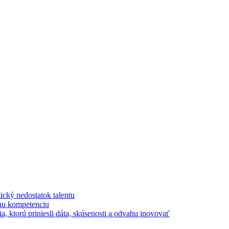
tický nedostatok talentu
lnu kompetenciu
a, ktorú priniesli dáta, skúsenosti a odvahu inovovať