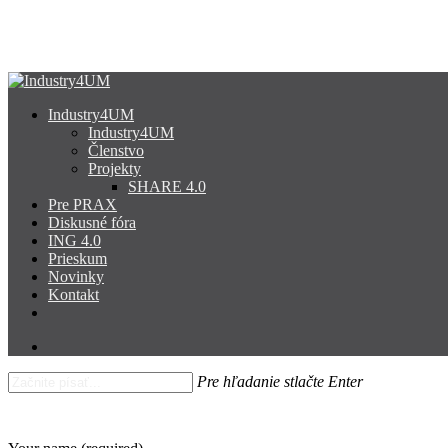
Skip
to
main
content
search
Menu
Industry4UM
Industry4UM
Členstvo
Projekty
SHARE 4.0
Pre PRAX
Diskusné fóra
ING 4.0
Prieskum
Novinky
Kontakt
facebook
linkedin
youtube
search
Pre hľadanie stlačte Enter
Close
Search