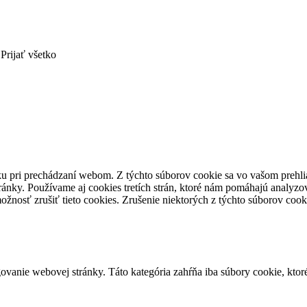
Prijať všetko
ku pri prechádzaní webom.
Z týchto súborov cookie sa vo vašom prehli
ránky.
Používame aj cookies tretích strán, ktoré nám pomáhajú analyzo
ožnosť zrušiť tieto cookies.
Zrušenie niektorých z týchto súborov cook
vanie webovej stránky. Táto kategória zahŕňa iba súbory cookie, kto