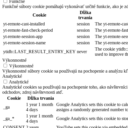
Funkčné
Funkčné súbory cookie pomáhajú vykonávať určité funkcie, ako je zdi
Dĺžka
Cookie
trvania
yt-remote-cast-installed
session
The yt-remote-cast
yt-remote-fast-check-period
session
The yt-remote-fas
yt-remote-session-app
session
The yt-remote-ses
yt-remote-session-name
session
The yt-remote-ses
The cookie ytidb:
ytidb::LAST_RESULT_ENTRY_KEY
never
used to improve th
Výkonnostné
Výkonnostné
Výkonnostné súbory cookie sa používajú na pochopenie a analýzu kľú
Analytické
Analytické
Analytické cookies sa používajú na pochopenie toho, ako návštevníci
odchodov, zdroj návštevnosti atď.
Cookie
Dĺžka trvania
1 year 1 month
Google Analytics sets this cookie to cal
_ga
4 days
assigns a randomly generated number to 
1 year 1 month
_ga_*
Google Analytics sets this cookie to st
4 days
CONSENT
2 years
YouTube sets this cookie via embedded 