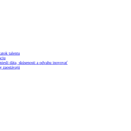
tatok talentu
nciu
niesli dáta, skúsenosti a odvahu inovovať
y zaostávajú