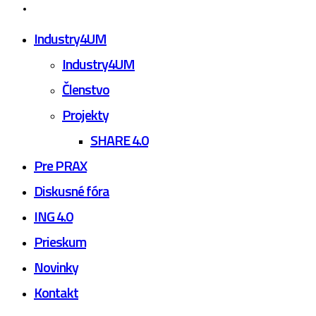
youtube
Close
Industry4UM
Menu
Industry4UM
Členstvo
Projekty
SHARE 4.0
Pre PRAX
Diskusné fóra
ING 4.0
Prieskum
Novinky
Kontakt