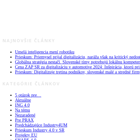
NAJNOVŠIE ČLÁNKY
Umelá inteligencia mení robotiku
Prieskum: Priemysel prijal digitalizáciu, naráža však na kritický nedos
Globálna stratégia nestačí. Slovenské tímy potrebujú lokálnu kompete
Cena ZAP SR za digitalizáciu v automotive 2024: Inšpirácia, ktorú pri
Prieskum: Digitalizuje tretina podnikov, slovenské malé a stredné firm
KATEGÓRIE ČLÁNKOV
5 otázok pre…
Aktuálne
ING 4.0
Na tému
Nezaradené
Pre PRAX
Predchádzajúce Industry4UM
Prieskum Industry 4.0 v SR
Projekty EU