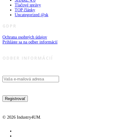
SHARE 4.0
Tlačové správy
TOP články
Uncategorized @sk
GDPR
Ochrana osobných údajov
Prihláste sa na odber informácií
ODBER INFORMÁCIÍ
© 2026 Industry4UM.
facebook
linkedin