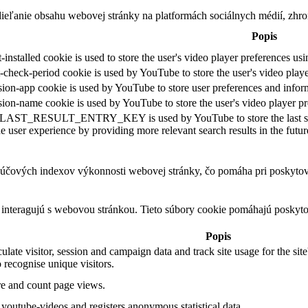
eľanie obsahu webovej stránky na platformách sociálnych médií, zhroma
Popis
-installed cookie is used to store the user's video player preferences
t-check-period cookie is used by YouTube to store the user's video pla
sion-app cookie is used by YouTube to store user preferences and infor
sion-name cookie is used by YouTube to store the user's video player
:LAST_RESULT_ENTRY_KEY is used by YouTube to store the last search 
e user experience by providing more relevant search results in the futur
čových indexov výkonnosti webovej stránky, čo pomáha pri poskytovan
 interagujú s webovou stránkou. Tieto súbory cookie pomáhajú poskyto
Popis
culate visitor, session and campaign data and track site usage for the si
recognise unique visitors.
ore and count page views.
youtube-videos and registers anonymous statistical data.