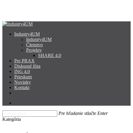
Skip
to
main
content
search
Menu
Industry4UM
Industry4UM
Členstvo
Projekty
SHARE 4.0
Pre PRAX
Diskusné fóra
ING 4.0
Prieskum
Novinky
Kontakt
facebook
linkedin
youtube
search
Pre hľadanie stlačte Enter
Close
Kategória
Search