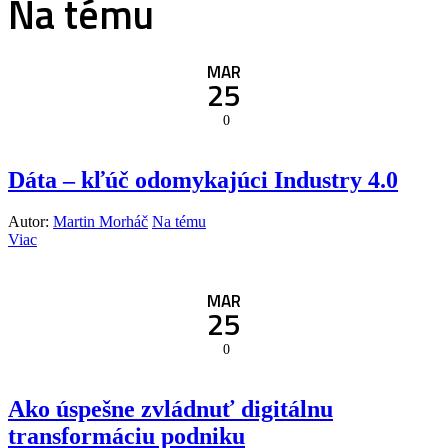
Na tému
MAR
25
0
Dáta – kľúč odomykajúci Industry 4.0
Autor:
Martin Morháč
Na tému
Viac
MAR
25
0
Ako úspešne zvládnuť digitálnu
transformáciu podniku