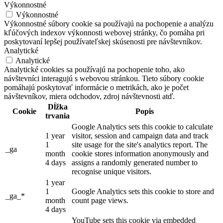
Výkonnostné
Výkonnostné
Výkonnostné súbory cookie sa používajú na pochopenie a analýzu
kľúčových indexov výkonnosti webovej stránky, čo pomáha pri
poskytovaní lepšej používateľskej skúsenosti pre návštevníkov.
Analytické
Analytické
Analytické cookies sa používajú na pochopenie toho, ako
návštevníci interagujú s webovou stránkou. Tieto súbory cookie
pomáhajú poskytovať informácie o metrikách, ako je počet
návštevníkov, miera odchodov, zdroj návštevnosti atď.
Dĺžka
Cookie
Popis
trvania
Google Analytics sets this cookie to calculate
1 year
visitor, session and campaign data and track
1
site usage for the site's analytics report. The
_ga
month
cookie stores information anonymously and
4 days
assigns a randomly generated number to
recognise unique visitors.
1 year
1
Google Analytics sets this cookie to store and
_ga_*
month
count page views.
4 days
YouTube sets this cookie via embedded