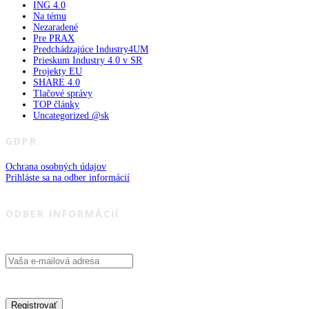
ING 4.0
Na tému
Nezaradené
Pre PRAX
Predchádzajúce Industry4UM
Prieskum Industry 4.0 v SR
Projekty EU
SHARE 4.0
Tlačové správy
TOP články
Uncategorized @sk
GDPR
Ochrana osobných údajov
Prihláste sa na odber informácií
ODBER INFORMÁCIÍ