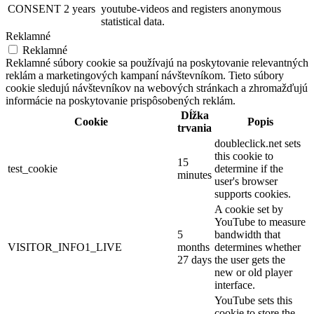
CONSENT
2 years
youtube-videos and registers anonymous
statistical data.
Reklamné
Reklamné
Reklamné súbory cookie sa používajú na poskytovanie relevantných
reklám a marketingových kampaní návštevníkom. Tieto súbory
cookie sledujú návštevníkov na webových stránkach a zhromažďujú
informácie na poskytovanie prispôsobených reklám.
Dĺžka
Cookie
Popis
trvania
doubleclick.net sets
this cookie to
15
test_cookie
determine if the
minutes
user's browser
supports cookies.
A cookie set by
YouTube to measure
5
bandwidth that
VISITOR_INFO1_LIVE
months
determines whether
27 days
the user gets the
new or old player
interface.
YouTube sets this
cookie to store the