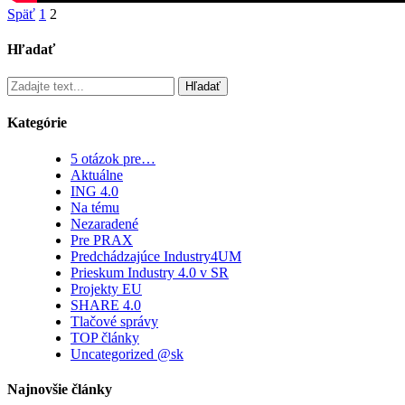
Späť
1
2
Hľadať
Hľadať
Kategórie
5 otázok pre…
Aktuálne
ING 4.0
Na tému
Nezaradené
Pre PRAX
Predchádzajúce Industry4UM
Prieskum Industry 4.0 v SR
Projekty EU
SHARE 4.0
Tlačové správy
TOP články
Uncategorized @sk
Najnovšie články