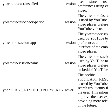
used to store the us
yt-remote-cast-installed
session
preferences using
video.
The yt-remote-fast-
is used by YouTube t
yt-remote-fast-check-period
session
video player prefer
YouTube videos.
The yt-remote-sessi
used by YouTube to 
yt-remote-session-app
session
preferences and inf
interface of the e
video player.
The yt-remote-sessi
used by YouTube to 
yt-remote-session-name
session
video player prefer
embedded YouTube 
The cookie
ytidb::LAST_R
is used by YouTube t
search result entry 
ytidb::LAST_RESULT_ENTRY_KEY
never
the user. This infor
improve the user ex
providing more relev
in the future.