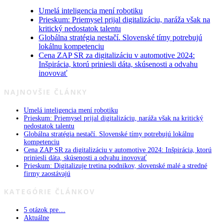
Umelá inteligencia mení robotiku
Prieskum: Priemysel prijal digitalizáciu, naráža však na
kritický nedostatok talentu
Globálna stratégia nestačí. Slovenské tímy potrebujú
lokálnu kompetenciu
Cena ZAP SR za digitalizáciu v automotive 2024:
Inšpirácia, ktorú priniesli dáta, skúsenosti a odvahu
inovovať
NAJNOVŠIE ČLÁNKY
Umelá inteligencia mení robotiku
Prieskum: Priemysel prijal digitalizáciu, naráža však na kritický
nedostatok talentu
Globálna stratégia nestačí. Slovenské tímy potrebujú lokálnu
kompetenciu
Cena ZAP SR za digitalizáciu v automotive 2024: Inšpirácia, ktorú
priniesli dáta, skúsenosti a odvahu inovovať
Prieskum: Digitalizuje tretina podnikov, slovenské malé a stredné
firmy zaostávajú
KATEGÓRIE ČLÁNKOV
5 otázok pre…
Aktuálne