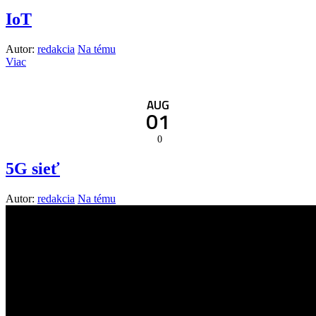
IoT
Autor:
redakcia
Na tému
Viac
AUG
01
0
5G sieť
Autor:
redakcia
Na tému