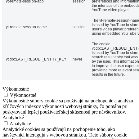
yt-remote-session-app
session
preferences and informatio
the interface of the embedd
YouTube video player.
The yt-remote-session-nam
is used by YouTube to store
yt-remote-session-name
session
user's video player prefere
using embedded YouTube v
The cookie
ytidb::LAST_RESULT_EN
is used by YouTube to store 
search result entry that was
ytidb::LAST_RESULT_ENTRY_KEY
never
by the user. This informatio
to improve the user experie
providing more relevant se
results in the future.
Výkonnostné
Výkonnostné
Výkonnostné súbory cookie sa používajú na pochopenie a analýzu
kľúčových indexov výkonnosti webovej stránky, čo pomáha pri
poskytovaní lepšej používateľskej skúsenosti pre návštevníkov.
Analytické
Analytické
Analytické cookies sa používajú na pochopenie toho, ako
návštevníci interagujú s webovou stránkou. Tieto súbory cookie