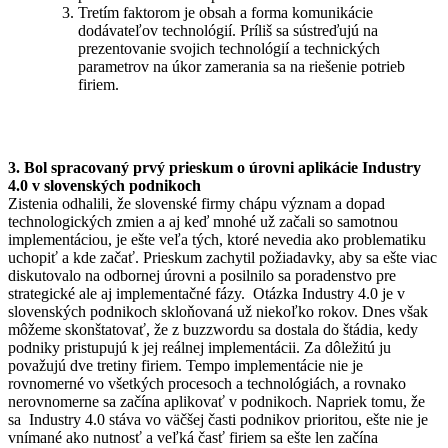
Tretím faktorom je obsah a forma komunikácie
dodávateľov technológií. Príliš sa sústreďujú na
prezentovanie svojich technológií a technických
parametrov na úkor zamerania sa na riešenie potrieb
firiem.
3. Bol spracovaný prvý prieskum o úrovni aplikácie Industry
4.0 v slovenských podnikoch
Zistenia odhalili, že slovenské firmy chápu význam a dopad
technologických zmien a aj keď mnohé už začali so samotnou
implementáciou, je ešte veľa tých, ktoré nevedia ako problematiku
uchopiť a kde začať. Prieskum zachytil požiadavky, aby sa ešte viac
diskutovalo na odbornej úrovni a posilnilo sa poradenstvo pre
strategické ale aj implementačné fázy. Otázka Industry 4.0 je v
slovenských podnikoch skloňovaná už niekoľko rokov. Dnes však
môžeme skonštatovať, že z buzzwordu sa dostala do štádia, kedy
podniky pristupujú k jej reálnej implementácii. Za dôležitú ju
považujú dve tretiny firiem. Tempo implementácie nie je
rovnomerné vo všetkých procesoch a technológiách, a rovnako
nerovnomerne sa začína aplikovať v podnikoch. Napriek tomu, že
sa Industry 4.0 stáva vo väčšej časti podnikov prioritou, ešte nie je
vnímané ako nutnosť a veľká časť firiem sa ešte len začína