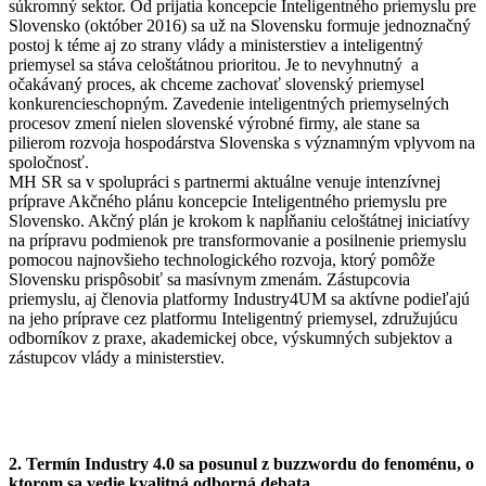
súkromný sektor. Od prijatia koncepcie Inteligentného priemyslu pre
Slovensko (október 2016) sa už na Slovensku formuje jednoznačný
postoj k téme aj zo strany vlády a ministerstiev a inteligentný
priemysel sa stáva celoštátnou prioritou.
Je to nevyhnutný a
očakávaný proces, ak chceme zachovať slovenský priemysel
konkurencieschopným. Zavedenie inteligentných priemyselných
procesov zmení nielen slovenské výrobné firmy, ale stane sa
pilierom rozvoja hospodárstva Slovenska s významným vplyvom na
spoločnosť.
MH SR sa v spolupráci s partnermi aktuálne venuje intenzívnej
príprave Akčného plánu koncepcie Inteligentného priemyslu pre
Slovensko. Akčný plán je krokom k napĺňaniu celoštátnej iniciatívy
na prípravu podmienok pre transformovanie a posilnenie priemyslu
pomocou najnovšieho technologického rozvoja, ktorý pomôže
Slovensku prispôsobiť sa masívnym zmenám. Zástupcovia
priemyslu, aj členovia platformy Industry4UM sa aktívne podieľajú
na jeho príprave cez platformu Inteligentný priemysel, združujúcu
odborníkov z praxe, akademickej obce, výskumných subjektov a
zástupcov vlády a ministerstiev.
2. Termín Industry 4.0 sa posunul z buzzwordu do fenoménu, o
ktorom sa vedie kvalitná odborná debata