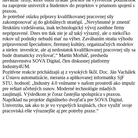
na zapojenie univerzít a študentov do projektov v priamom spojení s
praxou.
Je potrebné otázku prípravy kvalifikovanej pracovnej sily
zakomponovať aj do globálnych stratégií. „Nevyhnutné je zmeniť
štruktúru vzdelávania, inak technologický vývoj zastihne firmy
nepripravené. Dnes ten tlak nie je až taký výrazný, ale o niekoľko
rokov už podniky nebudú mať na výber. Zaváhaním stratia výhodu
pripravenosti špecialistov, firemnej kultúry, organizačných modelov
a nielen investície, ale aj nedostatok kvalifikovanej pracovnej sily sa
bude dramaticky zvyšovať,“ Martin Morháč, predseda
predstavenstva SOVA Digital, člen diskusnej platformy
Industry4UM.
Pozitívne reakcie prichádzajú aj z vysokých škôl. Doc. Ján Vachálek
z Ústavu automatizácie, merania a aplikovanej informatiky SjF
STU, hodnotí: „Industry 4.0 vnímame v našom prostredí ako impulz
pre reštart učebných osnov. Moderné technológie mladých
zaujímajú. Výsledkom je čoraz častejšia spolupráca s praxou.
Napríklad na projekte digitálneho dvojčaťa pre SOVA Digital.
Univerzita, tak ako to je vo vyspelých krajinách, chce využiť svoje
pracoviská ešte výraznejšie aj pre potreby praxe.“