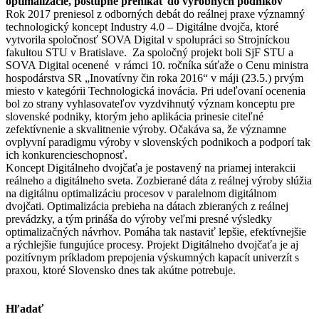
optimalizácie, postupne prenikať do výrobných podnikov
Rok 2017 preniesol z odborných debát do reálnej praxe významný
technologický koncept Industry 4.0 – Digitálne dvojča, ktoré
vytvorila spoločnosť SOVA Digital v spolupráci so Strojníckou
fakultou STU v Bratislave. Za spoločný projekt boli SjF STU a
SOVA Digital ocenené v rámci 10. ročníka súťaže o Cenu ministra
hospodárstva SR „Inovatívny čin roka 2016“ v máji (23.5.) prvým
miesto v kategórii Technologická inovácia. Pri udeľovaní ocenenia
bol zo strany vyhlasovateľov vyzdvihnutý význam konceptu pre
slovenské podniky, ktorým jeho aplikácia prinesie citeľné
zefektívnenie a skvalitnenie výroby. Očakáva sa, že významne
ovplyvní paradigmu výroby v slovenských podnikoch a podporí tak
ich konkurencieschopnosť.
Koncept Digitálneho dvojčaťa je postavený na priamej interakcii
reálneho a digitálneho sveta. Zozbierané dáta z reálnej výroby slúžia
na digitálnu optimalizáciu procesov v paralelnom digitálnom
dvojčati. Optimalizácia prebieha na dátach zbieraných z reálnej
prevádzky, a tým prináša do výroby veľmi presné výsledky
optimalizačných návrhov. Pomáha tak nastaviť lepšie, efektívnejšie
a rýchlejšie fungujúce procesy. Projekt Digitálneho dvojčaťa je aj
pozitívnym príkladom prepojenia výskumných kapacít univerzít s
praxou, ktoré Slovensko dnes tak akútne potrebuje.
Hľadať