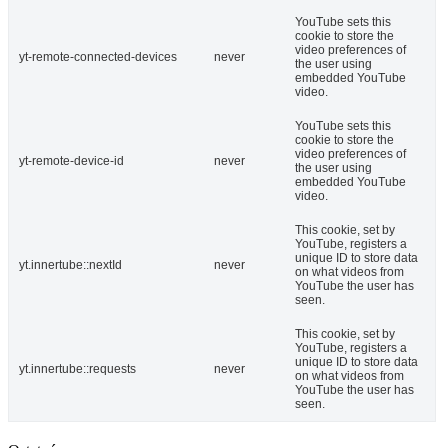
YouTube sets this
cookie to store the
video preferences of
yt-remote-connected-devices
never
the user using
embedded YouTube
video.
YouTube sets this
cookie to store the
video preferences of
yt-remote-device-id
never
the user using
embedded YouTube
video.
This cookie, set by
YouTube, registers a
unique ID to store data
yt.innertube::nextId
never
on what videos from
YouTube the user has
seen.
This cookie, set by
YouTube, registers a
unique ID to store data
yt.innertube::requests
never
on what videos from
YouTube the user has
seen.