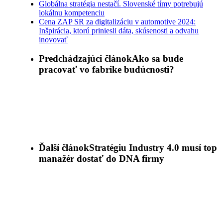
Globálna stratégia nestačí. Slovenské tímy potrebujú
lokálnu kompetenciu
Cena ZAP SR za digitalizáciu v automotive 2024:
Inšpirácia, ktorú priniesli dáta, skúsenosti a odvahu
inovovať
Predchádzajúci článok
Ako sa bude
pracovať vo fabrike budúcnosti?
Ďalší článok
Stratégiu Industry 4.0 musí top
manažér dostať do DNA firmy