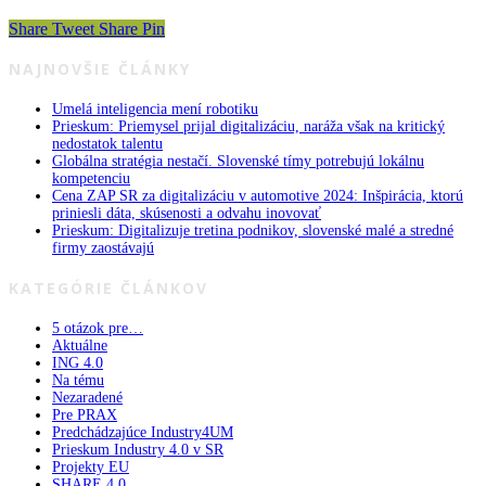
Share
Tweet
Share
Pin
NAJNOVŠIE ČLÁNKY
Umelá inteligencia mení robotiku
Prieskum: Priemysel prijal digitalizáciu, naráža však na kritický
nedostatok talentu
Globálna stratégia nestačí. Slovenské tímy potrebujú lokálnu
kompetenciu
Cena ZAP SR za digitalizáciu v automotive 2024: Inšpirácia, ktorú
priniesli dáta, skúsenosti a odvahu inovovať
Prieskum: Digitalizuje tretina podnikov, slovenské malé a stredné
firmy zaostávajú
KATEGÓRIE ČLÁNKOV
5 otázok pre…
Aktuálne
ING 4.0
Na tému
Nezaradené
Pre PRAX
Predchádzajúce Industry4UM
Prieskum Industry 4.0 v SR
Projekty EU
SHARE 4.0