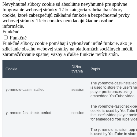
Nevyhnutné súbory cookie sú absolútne nevyhnutné pre správne
fungovanie webovej stránky. Táto kategória zahŕňa iba súbory
cookie, ktoré zabezpečujú základné funkcie a bezpečnostné prvky
webovej stránky. Tieto cookies neukladajú žiadne osobné
informácie.
Funkčné
Funkčné
Funkčné súbory cookie pomáhajú vykonávať určité funkcie, ako je
zdieľanie obsahu webovej stránky na platformách sociálnych médií,
zhromažďovanie spätnej väzby a ďalšie funkcie tretích strán.
Dĺžka
Cookie
Popis
trvania
The yt-remote-cast-installed
is used to store the user's v
yt-remote-cast-installed
session
player preferences using
embedded YouTube video.
The yt-remote-fast-check-pe
cookie is used by YouTube t
yt-remote-fast-check-period
session
the user's video player pref
for embedded YouTube vide
The yt-remote-session-app 
is used by YouTube to store