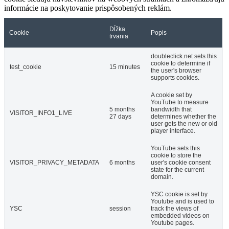
informácie na poskytovanie prispôsobených reklám.
Dĺžka
Cookie
Popis
trvania
doubleclick.net sets this
cookie to determine if
test_cookie
15 minutes
the user's browser
supports cookies.
A cookie set by
YouTube to measure
5 months
bandwidth that
VISITOR_INFO1_LIVE
27 days
determines whether the
user gets the new or old
player interface.
YouTube sets this
cookie to store the
VISITOR_PRIVACY_METADATA
6 months
user's cookie consent
state for the current
domain.
YSC cookie is set by
Youtube and is used to
YSC
session
track the views of
embedded videos on
Youtube pages.