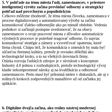
5. V pohľade na tému miesta ľudí, zamestnancov, v priestore
inteligentnej výroby začína prevládať odborný a strategický
pohľad nad povrchným a populistickým
Celkovo môžeme zhodnotiť, že téma miesta človeka, zamestnanca v
procese digitalizovanej a automatizovanej výroby sa začína
komunikovať ďaleko odbornejšie ako po minulé obdobie. Vedenia
podnikov si začínajú postupne uvedomovať, že na obavy
zamestnancov o svoje pracovné miesta z dôvodov automatizácie
výrobných procesov je potrebné reagovať odborne, čo najviac
komunikovať stratégie a zámery a vysvetľovať opatrenia, ktoré
firma chystá. Chápu tiež, že komunikácia o zmenách by mala byť
súčasťou firemnej kultúry, pretože je rovnako dôležitá ako
technologické kroky, a to na všetkých úrovniach firmy.
Otázka rozvoja ľudských zdrojov je v súvislosti s konceptom
Industry 4.0 jednou z rozhodujúcich, pretože technologický vývoj
kladie nekompromisné nároky aj na kvalifikáciu a odbornosť
zamestnancov. Preto musí byť prítomná nielen v diskusiách, ale aj v
reálnych krokoch zodpovedných manažérov už od začiatku jej
aplikácie.
6. Digitálne dvojča začína, ako reálny nástroj modernej