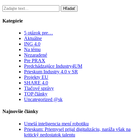
Hľadať
Kategórie
5 otázok pre…
Aktuálne
ING 4.0
Na tému
Nezaradené
Pre PRAX
Predchádzajúce Industry4UM
Prieskum Industry 4.0 v SR
Projekty EU
SHARE 4.0
Tlačové správy
TOP články
Uncategorized @sk
Najnovšie články
Umelá inteligencia mení robotiku
Prieskum: Priemysel prijal digitalizáciu, naráža však na
kritický nedostatok talentu