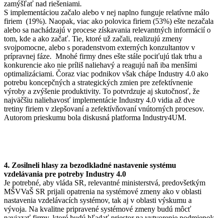
zamýšľať nad riešeniami.
S implementáciou začalo alebo v nej naplno funguje relatívne málo
firiem (19%). Naopak, viac ako polovica firiem (53%) ešte nezačala
alebo sa nachádzajú v procese získavania relevantných informácií o
tom, kde a ako začať. Tie, ktoré už začali, realizujú zmeny
svojpomocne, alebo s poradenstvom externých konzultantov v
prípravnej fáze. Mnohé firmy dnes ešte stále pociťujú tlak trhu a
konkurencie ako nie príliš naliehavý a reagujú naň iba menšími
optimalizáciami. Čoraz viac podnikov však chápe Industry 4.0 ako
potrebu koncepčných a strategických zmien pre zefektívnenie
výroby a zvýšenie produktivity. To potvrdzuje aj skutočnosť, že
najväčšiu naliehavosť implementácie Industry 4.0 vidia až dve
tretiny firiem v zlepšovaní a zefektívňovaní vnútorných procesov.
Autorom prieskumu bola diskusná platforma Industry4UM.
4. Zosilneli hlasy za bezodkladné nastavenie systému
vzdelávania pre potreby Industry 4.0
Je potrebné, aby vláda SR, relevantné ministerstvá, predovšetkým
MŠVVaŠ SR prijali opatrenia na systémové zmeny ako v oblasti
nastavenia vzdelávacích systémov, tak aj v oblasti výskumu a
vývoja. Na kvalitne pripravené systémové zmeny budú môcť
naviazať firmy, ktoré budú hľadať priestor na vytvorenie podmienok