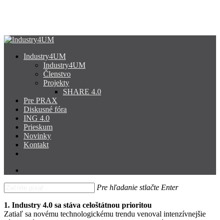
Skip
to
Close
main
Menu
content
search
Menu
Industry4UM
Industry4UM
Členstvo
Projekty
SHARE 4.0
Pre PRAX
Diskusné fóra
ING 4.0
Prieskum
Novinky
Kontakt
facebook
linkedin
youtube
search
Pre hľadanie stlačte Enter
Close
1. Industry 4.0 sa stáva celoštátnou prioritou
Search
Zatiaľ sa novému technologickému trendu venoval intenzívnejšie