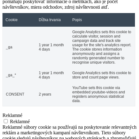
pomáhajú poskytovať informácie o metrikách, ako je počet
návštevníkov, miera odchodov, zdroj návštevnosti atď.
Cookie
Dĺžka trvania
Popis
Google Analytics sets this cookie to
calculate visitor, session and
campaign data and track site
1 year 1 month
usage for the site's analytics report.
_ga
4 days
The cookie stores information
anonymously and assigns a
randomly generated number to
recognise unique visitors.
1 year 1 month
Google Analytics sets this cookie to
_ga_*
4 days
store and count page views.
YouTube sets this cookie via
embedded youtube-videos and
CONSENT
2 years
registers anonymous statistical
data.
Reklamné
Reklamné
Reklamné súbory cookie sa používajú na poskytovanie relevantných
reklám a marketingových kampaní návštevníkom. Tieto súbory
cookie sledujú návštevníkov na webových stránkach a zhromažďujú