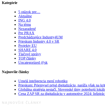
Kategórie
5 otázok pre…
Aktuálne
ING 4.0
Na tému
Nezaradené
Pre PRAX
Predchádzajúce Industry4UM
Prieskum Industry 4.0 v SR
Projekty EU
SHARE 4.0
Tlačové správy
TOP články
Uncategorized @sk
Najnovšie články
Umelá inteligencia mení robotiku
Prieskum: Priemysel prijal digitalizáciu, naráža však na kri
Globálna stratégia nestačí. Slovenské tímy potrebujú loká
Cena ZAP SR za digitalizáciu v automotive 2024: Inšpiráci
NAJNOVŠIE ČLÁNKY