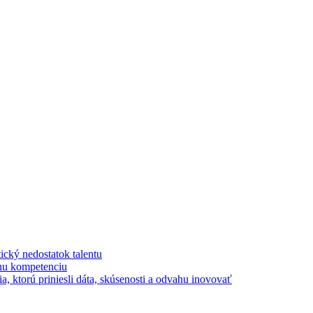
tický nedostatok talentu
lnu kompetenciu
a, ktorú priniesli dáta, skúsenosti a odvahu inovovať