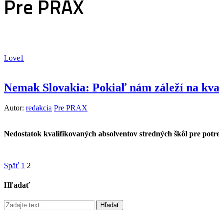
Pre PRAX
Love
1
Nemak Slovakia: Pokiaľ nám záleží na kval
Autor:
redakcia
Pre PRAX
Nedostatok kvalifikovaných absolventov stredných škôl pre pot
Späť
1
2
Hľadať
Hľadať