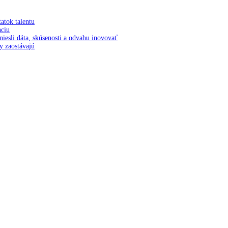
tatok talentu
nciu
niesli dáta, skúsenosti a odvahu inovovať
y zaostávajú