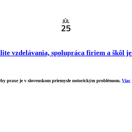
JÚL
25
ite vzdelávania, spolupráca firiem a škôl j
reby praxe je v slovenskom priemysle notorickým problémom.
Viac