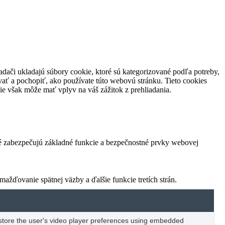
adači ukladajú súbory cookie, ktoré sú kategorizované podľa potreby,
vať a pochopiť, ako používate túto webovú stránku.
Tieto cookies
ie však môže mať vplyv na váš zážitok z prehliadania.
ré zabezpečujú základné funkcie a bezpečnostné prvky webovej
žďovanie spätnej väzby a ďalšie funkcie tretích strán.
o store the user's video player preferences using embedded