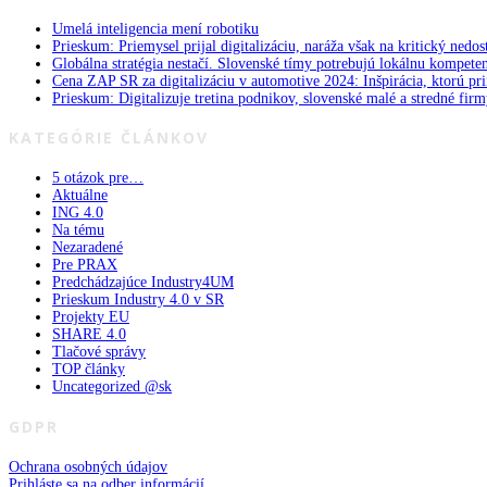
Umelá inteligencia mení robotiku
Prieskum: Priemysel prijal digitalizáciu, naráža však na kritický nedos
Globálna stratégia nestačí. Slovenské tímy potrebujú lokálnu kompete
Cena ZAP SR za digitalizáciu v automotive 2024: Inšpirácia, ktorú pri
Prieskum: Digitalizuje tretina podnikov, slovenské malé a stredné firm
KATEGÓRIE ČLÁNKOV
5 otázok pre…
Aktuálne
ING 4.0
Na tému
Nezaradené
Pre PRAX
Predchádzajúce Industry4UM
Prieskum Industry 4.0 v SR
Projekty EU
SHARE 4.0
Tlačové správy
TOP články
Uncategorized @sk
GDPR
Ochrana osobných údajov
Prihláste sa na odber informácií