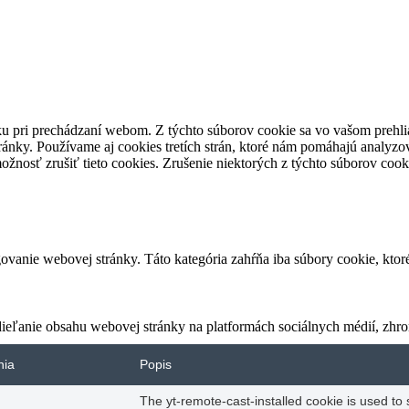
ku pri prechádzaní webom.
Z týchto súborov cookie sa vo vašom prehli
ránky.
Používame aj cookies tretích strán, ktoré nám pomáhajú analyzo
ožnosť zrušiť tieto cookies.
Zrušenie niektorých z týchto súborov cook
vanie webovej stránky. Táto kategória zahŕňa iba súbory cookie, kto
eľanie obsahu webovej stránky na platformách sociálnych médií, zhroma
nia
Popis
The yt-remote-cast-installed cookie is used t