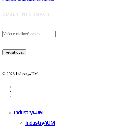
ODBER INFORMÁCIÍ
© 2026 Industry4UM.
facebook
linkedin
youtube
Close
Industry4UM
Menu
Industry4UM