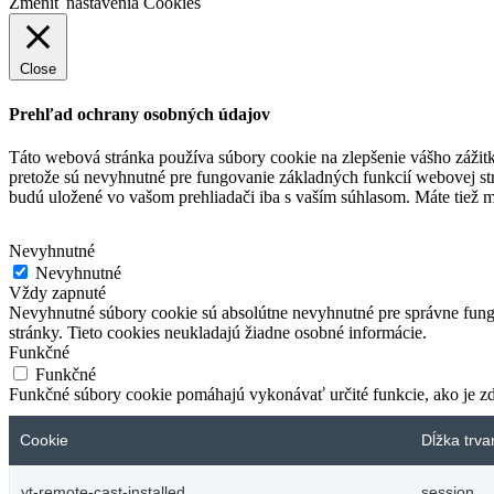
Zmeniť nastavenia Cookies
Close
Prehľad ochrany osobných údajov
Táto webová stránka používa súbory cookie na zlepšenie vášho zážit
pretože sú nevyhnutné pre fungovanie základných funkcií webovej st
budú uložené vo vašom prehliadači iba s vaším súhlasom.
Máte tiež m
Nevyhnutné
Nevyhnutné
Vždy zapnuté
Nevyhnutné súbory cookie sú absolútne nevyhnutné pre správne fungo
stránky. Tieto cookies neukladajú žiadne osobné informácie.
Funkčné
Funkčné
Funkčné súbory cookie pomáhajú vykonávať určité funkcie, ako je zdi
Cookie
Dĺžka trva
yt-remote-cast-installed
session