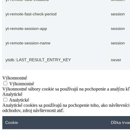
yt-remote-fast-check-period
session
yt-remote-session-app
session
yt-remote-session-name
session
ytidb::LAST_RESULT_ENTRY_KEY
never
Výkonnostné
Výkonnostné
Výkonnostné súbory cookie sa používajú na pochopenie a analýzu kľú
Analytické
Analytické
Analytické cookies sa používajú na pochopenie toho, ako návštevníci
odchodov, zdroj návštevnosti atď.
Cookie
Dĺžka trva