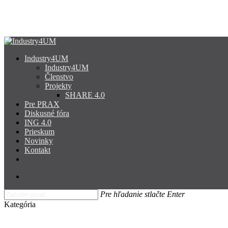
Skip
to
main
content
search
Menu
Industry4UM
Industry4UM
Členstvo
Projekty
SHARE 4.0
Pre PRAX
Diskusné fóra
ING 4.0
Prieskum
Novinky
Kontakt
facebook
linkedin
youtube
search
Pre hľadanie stlačte Enter
Close
Kategória
Search