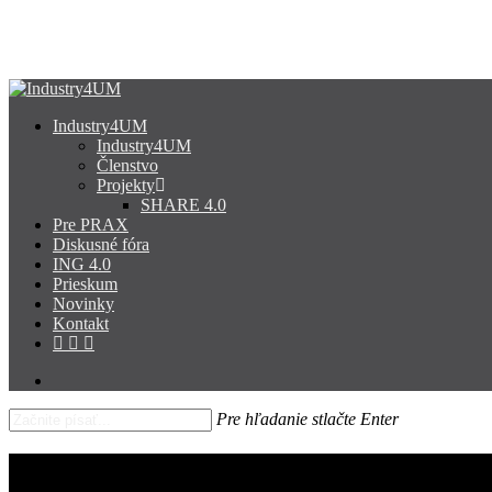
Skip
to
main
content
search
Menu
Industry4UM
Industry4UM
Členstvo
Projekty
SHARE 4.0
Pre PRAX
Diskusné fóra
ING 4.0
Prieskum
Novinky
Kontakt
facebook
linkedin
youtube
search
Pre hľadanie stlačte Enter
Close
Search
Nemak Slovakia: Pokiaľ nám záleží 