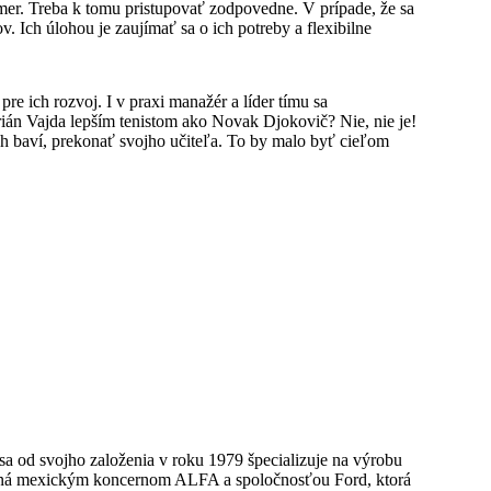
mer. Treba k tomu pristupovať zodpovedne. V prípade, že sa
 Ich úlohou je zaujímať sa o ich potreby a flexibilne
e ich rozvoj. I v praxi manažér a líder tímu sa
rián Vajda lepším tenistom ako Novak Djokovič? Nie, nie je!
ch baví, prekonať svojho učiteľa. To by malo byť cieľom
 od svojho založenia v roku 1979 špecializuje na výrobu
tnená mexickým koncernom ALFA a spoločnosťou Ford, ktorá