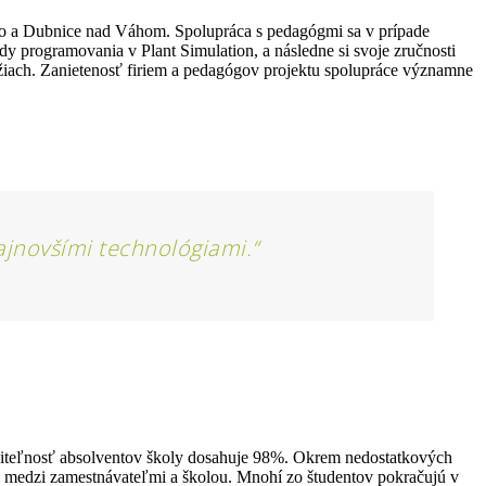
eho a Dubnice nad Váhom. Spolupráca s pedagógmi sa v prípade
 programovania v Plant Simulation, a následne si svoje zručnosti
ach. Zanietenosť firiem a pedagógov projektu spolupráce významne
najnovšími technológiami.“
tniteľnosť absolventov školy dosahuje 98%. Okrem nedostatkových
áci medzi zamestnávateľmi a školou. Mnohí zo študentov pokračujú v