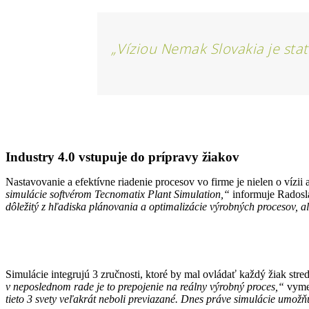
„Víziou Nemak Slovakia je stať
Industry 4.0 vstupuje do prípravy žiakov
Nastavovanie a efektívne riadenie procesov vo firme je nielen o vízii 
simulácie softvérom Tecnomatix Plant Simulation,“
informuje Radosl
dôležitý z hľadiska plánovania a optimalizácie výrobných procesov, ale
Simulácie integrujú 3 zručnosti, ktoré by mal ovládať každý žiak stred
v neposlednom rade je to prepojenie na reálny výrobný proces,“
vyme
tieto 3 svety veľakrát neboli previazané. Dnes práve simulácie umožňu