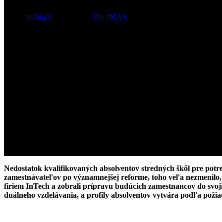
Autor:
redakcia
25. júla 2019
Pre PRAX
Nedostatok kvalifikovaných absolventov stredných škôl pre pot
zamestnávateľov po významnejšej reforme, toho veľa nezmenilo,
firiem InTech a zobrali prípravu budúcich zamestnancov do svoj
duálneho vzdelávania, a p
rofily absolventov vytvára podľa požia