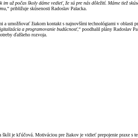
ak im už počas školy dáme vedieť, že sú pre nás dôležití. Máme tiež skúse
ímu
,“ približuje skúsenosti Radoslav Palacka.
mi a umožňovať žiakom kontakt s najnovšími technológiami v oblasti pr
 digitalizácia a programovanie budúcnosť
,“ poodhalil plány Radoslav 
treby ďalšieho rozvoja.
a škôl je kľúčová. Motiváciou pre žiakov je vidieť prepojenie praxe s 