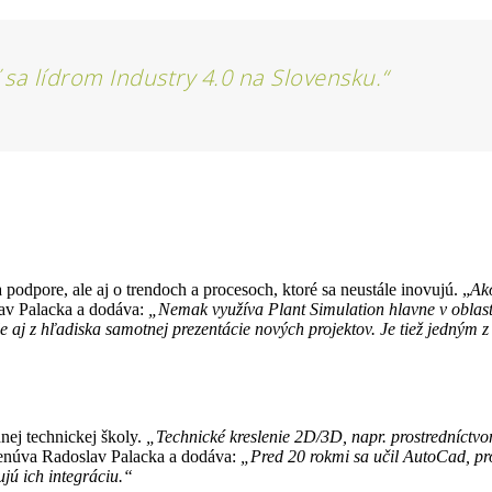
 sa lídrom Industry 4.0 na Slovensku.“
a podpore, ale aj o trendoch a procesoch, ktoré sa neustále inovujú. „
Ako
av Palacka a dodáva:
„
Nemak využíva Plant Simulation hlavne v oblast
 aj z hľadiska samotnej prezentácie nových projektov. Je tiež j
edným z 
nej technickej školy.
„Technické kreslenie 2D/3D, napr. prostredníctv
núva Radoslav Palacka a dodáva:
„Pred 20 rokmi sa učil AutoCad, pr
jú ich integráciu.“