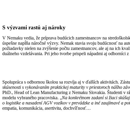
S výzvami rastú aj nároky
V Nemaku vedia, že príprava budúcich zamestnancov na stredoškolske
úspešne napĺňa náročné výzvy. Nemak stavia svoju budúcnosť na automat
požiadavky nielen na zvýšenie počtu zamestnancov, ale aj na ich kval
duálneho vzdelávania. Pri jeho tvorbe prispeli nápadmi aj odborníci 
Spolupráca s odbornou školou sa rozvíja aj v ďalších aktivitách. Zás
skúsenosti s vykonávaním praktickej maturity v priestoroch nášho zá
PhD., Head of Lean Manufacturing z Nemaku Slovakia. Študenti v r
modelu vybraného pracoviska. „
Na konkrétnom zadaní si žiaci skúšaj
o logistike a nasadení AGV vozíkov v prevádzke a iné zaujímavé a pot
empatia, komunikácia, asertivita, dochvíľnosť…