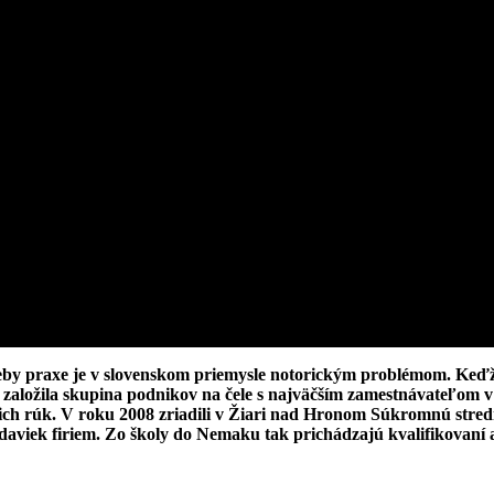
reby praxe je v slovenskom priemysle notorickým problémom.
Keďž
 založila skupina podnikov na čele s najväčším zamestnávateľom 
ich rúk
.
V
roku 2008 zriadili v Žiari nad Hronom Súkromnú stred
daviek firiem.
Zo školy do Nemaku tak prichádzajú kvalifikovaní a