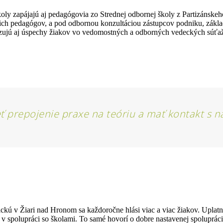
koly zapájajú aj pedagógovia zo Strednej odbornej školy z Partizánsk
ich pedagógov, a pod odbornou konzultáciou zástupcov podniku, základy
ujú aj úspechy žiakov vo vedomostných a odborných vedeckých súťaži
eť prepojenie praxe na teóriu a mať kontakt s 
ckú v Žiari nad Hronom sa každoročne hlási viac a viac žiakov. Upla
je v spolupráci so školami. To samé hovorí o dobre nastavenej spolupr