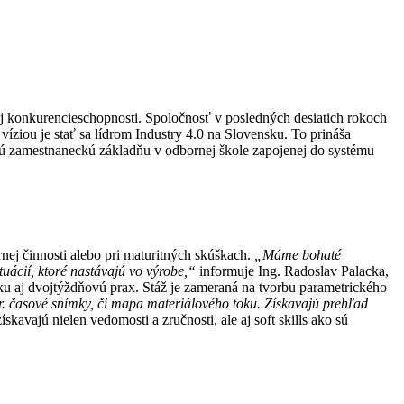
j konkurencieschopnosti. Spoločnosť v posledných desiatich rokoch
víziou je stať sa lídrom Industry 4.0 na Slovensku. To prináša
vanú zamestnaneckú základňu v odbornej škole zapojenej do systému
nej činnosti alebo pri maturitných skúškach.
„Máme bohaté
tuácií, ktoré nastávajú vo výrobe,“
informuje Ing. Radoslav Palacka,
 aj dvojtýždňovú prax. Stáž je zameraná na tvorbu parametrického
r. časové snímky, či mapa materiálového toku. Získavajú prehľad
kavajú nielen vedomosti a zručnosti, ale aj soft skills ako sú