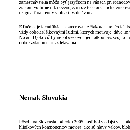
zamestnávatelia môžu byť jazýčkom na váhach pri rozhodovan
žiakom vo firme nik nevenuje, môže to skončiť ich demotivác
reagovať na trendy v oblasti vzdelávania.
Kľúčová je identifikácia a smerovanie žiakov na to, čo ich 
vždy obkolesí šikovnými ľuďmi, ktorých motivuje, dáva im vý
No ani Djokovič by nebol svetovou jednotkou bez svojho tré
dobre zvládnutého vzdelávania.
Nemak Slovakia
Pôsobí na Slovensku od roku 2005, keď bol vtedajší vlast
hliníkových komponentov motora, ako sú hlavy valcov, blo