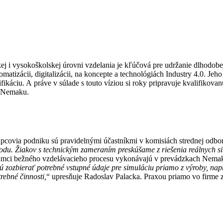
j i vysokoškolskej úrovni vzdelania je kľúčová pre udržanie dlhodobe
izácii, digitalizácii, na koncepte a technológiách Industry 4.0. Jeho 
ifikáciu. A práve v súlade s touto víziou si roky pripravuje kvalifiko
z Nemaku.
tupcovia podniku sú pravidelnými účastníkmi v komisiách strednej odbor
vodu. Žiakov s technickým zameraním preskúšame z riešenia reálnych si
ámci bežného vzdelávacieho procesu vykonávajú v prevádzkach Nemaku
ú zozbierať potrebné vstupné údaje pre simuláciu priamo z výroby, nap
rebné činnosti
,
“ upresňuje Radoslav Palacka. Praxou priamo vo firme zís