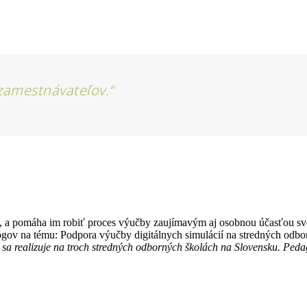
zamestnávateľov.“
 a pomáha im robiť proces výučby zaujímavým aj osobnou účasťou svoji
gov na tému: Podpora výučby digitálnych simulácií na stredných odb
ľ sa realizuje na troch stredných odborných školách na Slovensku. Ped