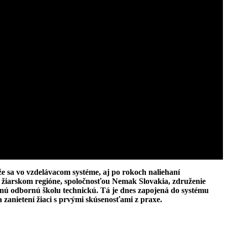
e sa vo vzdelávacom systéme, aj po rokoch naliehaní
v žiarskom regióne, spoločnosťou Nemak Slovakia, združenie
nú odbornú školu technickú. Tá je dnes zapojená do systému
 zanietení žiaci s prvými skúsenosťami z praxe.