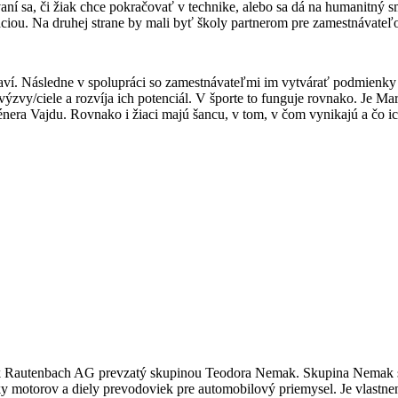
í sa, či žiak chce pokračovať v technike, alebo sa dá na humanitný s
iou. Na druhej strane by mali byť školy partnerom pre zamestnávateľov.
baví. Následne v spolupráci so zamestnávateľmi im vytvárať podmienky pr
zvy/ciele a rozvíja ich potenciál. V športe to funguje rovnako. Je Ma
nera Vajdu. Rovnako i žiaci majú šancu, v tom, v čom vynikajú a čo i
ník Rautenbach AG prevzatý skupinou Teodora Nemak. Skupina Nemak sa
ky motorov a diely prevodoviek pre automobilový priemysel. Je vlas