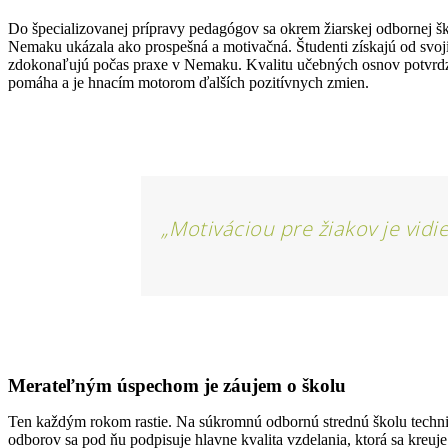
Do špecializovanej prípravy pedagógov sa okrem žiarskej odbornej š
Nemaku ukázala ako prospešná a motivačná. Študenti získajú od svoj
zdokonaľujú počas praxe v Nemaku. Kvalitu učebných osnov potvrdz
pomáha a je hnacím motorom ďalších pozitívnych zmien.
„Motiváciou pre žiakov je vidi
Merateľným úspechom je záujem o školu
Ten každým rokom rastie. Na súkromnú odbornú strednú školu techni
odborov sa pod ňu podpisuje hlavne kvalita vzdelania, ktorá sa kreu