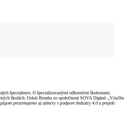
ch špecialistov, či špecializovanými odbornými školeniami.
orných školách. Oskár Bomba zo spoločnosti SOVA Digital: „V
ýučbu
agógom prezentujeme aj zámery v podpore Industry 4.0 a projekt