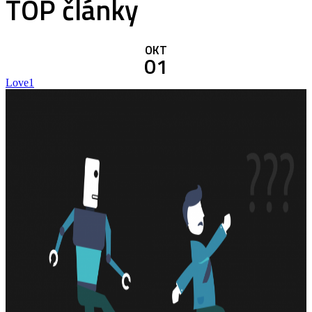
TOP články
OKT
01
Love
1