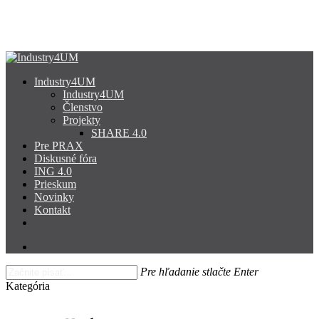
Skip
to
main
content
search
Menu
Industry4UM
Industry4UM
Členstvo
Projekty
SHARE 4.0
Pre PRAX
Diskusné fóra
ING 4.0
Prieskum
Novinky
Kontakt
facebook
linkedin
youtube
search
Pre hľadanie stlačte Enter
Close
Kategória
Search