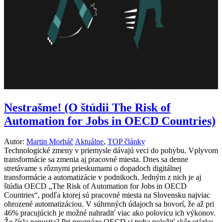
Nestrašme! (O štúdii The Risk of
Automation for Jobs in OECD Countries)
Autor:
Martin Morháč
Aktuálne
,
TOP články
Technologické zmeny v priemysle dávajú veci do pohybu. Vplyvom
transformácie sa zmenia aj pracovné miesta. Dnes sa denne
stretávame s rôznymi prieskumami o dopadoch digitálnej
transformácie a automatizácie v podnikoch. Jedným z nich je aj
štúdia OECD „The Risk of Automation for Jobs in OECD
Countries“, podľa ktorej sú pracovné miesta na Slovensku najviac
ohrozené automatizáciou. V súhrnných údajoch sa hovorí, že až pri
46% pracujúcich je možné nahradiť viac ako polovicu ich výkonov.
Že čísla nepustia? Pri prognóze OECD si treba položiť skôr otázku,