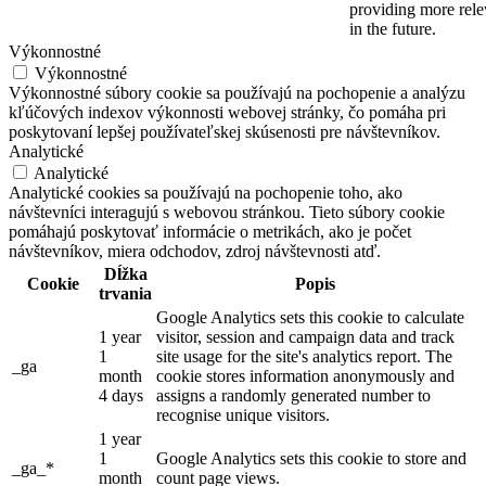
providing more relev
in the future.
Výkonnostné
Výkonnostné
Výkonnostné súbory cookie sa používajú na pochopenie a analýzu
kľúčových indexov výkonnosti webovej stránky, čo pomáha pri
poskytovaní lepšej používateľskej skúsenosti pre návštevníkov.
Analytické
Analytické
Analytické cookies sa používajú na pochopenie toho, ako
návštevníci interagujú s webovou stránkou. Tieto súbory cookie
pomáhajú poskytovať informácie o metrikách, ako je počet
návštevníkov, miera odchodov, zdroj návštevnosti atď.
Dĺžka
Cookie
Popis
trvania
Google Analytics sets this cookie to calculate
1 year
visitor, session and campaign data and track
1
site usage for the site's analytics report. The
_ga
month
cookie stores information anonymously and
4 days
assigns a randomly generated number to
recognise unique visitors.
1 year
1
Google Analytics sets this cookie to store and
_ga_*
month
count page views.