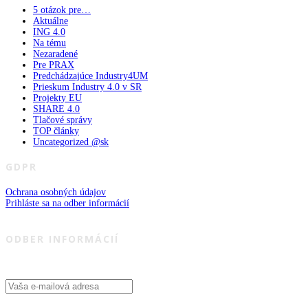
5 otázok pre…
Aktuálne
ING 4.0
Na tému
Nezaradené
Pre PRAX
Predchádzajúce Industry4UM
Prieskum Industry 4.0 v SR
Projekty EU
SHARE 4.0
Tlačové správy
TOP články
Uncategorized @sk
GDPR
Ochrana osobných údajov
Prihláste sa na odber informácií
ODBER INFORMÁCIÍ