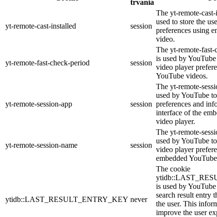
trvania
The yt-remote-cast-i
used to store the us
yt-remote-cast-installed
session
preferences using
video.
The yt-remote-fast-
is used by YouTube t
yt-remote-fast-check-period
session
video player prefer
YouTube videos.
The yt-remote-sessi
used by YouTube to 
yt-remote-session-app
session
preferences and inf
interface of the e
video player.
The yt-remote-sessi
used by YouTube to 
yt-remote-session-name
session
video player prefer
embedded YouTube 
The cookie
ytidb::LAST_R
is used by YouTube t
search result entry 
ytidb::LAST_RESULT_ENTRY_KEY
never
the user. This infor
improve the user ex