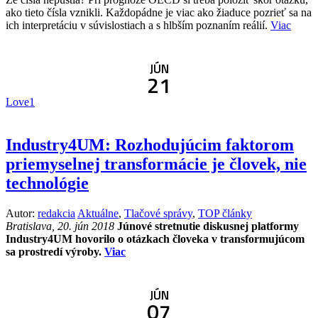
ako tieto čísla vznikli. Každopádne je viac ako žiaduce pozrieť sa na
ich interpretáciu v súvislostiach a s hlbším poznaním reálií.
Viac
JÚN
21
Love
1
Industry4UM: Rozhodujúcim faktorom
priemyselnej transformácie je človek, nie
technológie
Autor:
redakcia
Aktuálne
,
Tlačové správy
,
TOP články
Bratislava, 20. jún 2018
Júnové stretnutie diskusnej platformy
Industry4UM hovorilo o otázkach človeka v transformujúcom
sa prostredí výroby.
Viac
JÚN
07