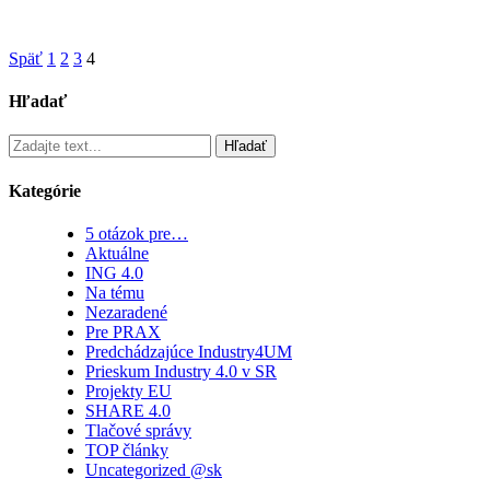
Späť
1
2
3
4
Hľadať
Hľadať
Kategórie
5 otázok pre…
Aktuálne
ING 4.0
Na tému
Nezaradené
Pre PRAX
Predchádzajúce Industry4UM
Prieskum Industry 4.0 v SR
Projekty EU
SHARE 4.0
Tlačové správy
TOP články
Uncategorized @sk