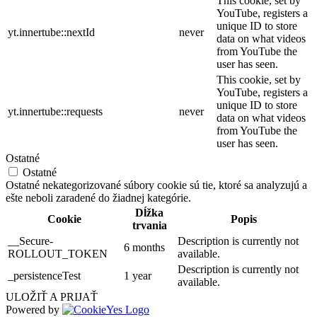
This cookie, set by
YouTube, registers a
unique ID to store
yt.innertube::nextId
never
data on what videos
from YouTube the
user has seen.
This cookie, set by
YouTube, registers a
unique ID to store
yt.innertube::requests
never
data on what videos
from YouTube the
user has seen.
Ostatné
Ostatné
Ostatné nekategorizované súbory cookie sú tie, ktoré sa analyzujú a
ešte neboli zaradené do žiadnej kategórie.
Dĺžka
Cookie
Popis
trvania
__Secure-
Description is currently not
6 months
ROLLOUT_TOKEN
available.
Description is currently not
_persistenceTest
1 year
available.
ULOŽIŤ A PRIJAŤ
Powered by