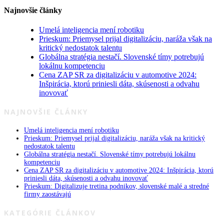
Najnovšie články
Umelá inteligencia mení robotiku
Prieskum: Priemysel prijal digitalizáciu, naráža však na
kritický nedostatok talentu
Globálna stratégia nestačí. Slovenské tímy potrebujú
lokálnu kompetenciu
Cena ZAP SR za digitalizáciu v automotive 2024:
Inšpirácia, ktorú priniesli dáta, skúsenosti a odvahu
inovovať
NAJNOVŠIE ČLÁNKY
Umelá inteligencia mení robotiku
Prieskum: Priemysel prijal digitalizáciu, naráža však na kritický
nedostatok talentu
Globálna stratégia nestačí. Slovenské tímy potrebujú lokálnu
kompetenciu
Cena ZAP SR za digitalizáciu v automotive 2024: Inšpirácia, ktorú
priniesli dáta, skúsenosti a odvahu inovovať
Prieskum: Digitalizuje tretina podnikov, slovenské malé a stredné
firmy zaostávajú
KATEGÓRIE ČLÁNKOV