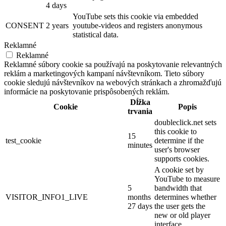
4 days
YouTube sets this cookie via embedded
CONSENT
2 years
youtube-videos and registers anonymous
statistical data.
Reklamné
Reklamné
Reklamné súbory cookie sa používajú na poskytovanie relevantných
reklám a marketingových kampaní návštevníkom. Tieto súbory
cookie sledujú návštevníkov na webových stránkach a zhromažďujú
informácie na poskytovanie prispôsobených reklám.
Dĺžka
Cookie
Popis
trvania
doubleclick.net sets
this cookie to
15
test_cookie
determine if the
minutes
user's browser
supports cookies.
A cookie set by
YouTube to measure
5
bandwidth that
VISITOR_INFO1_LIVE
months
determines whether
27 days
the user gets the
new or old player
interface.