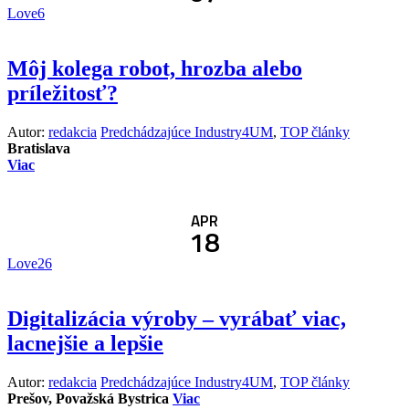
Love
6
Môj kolega robot, hrozba alebo
príležitosť?
Autor:
redakcia
Predchádzajúce Industry4UM
,
TOP články
Bratislava
Viac
APR
18
Love
26
Digitalizácia výroby – vyrábať viac,
lacnejšie a lepšie
Autor:
redakcia
Predchádzajúce Industry4UM
,
TOP články
Prešov, Považská Bystrica
Viac