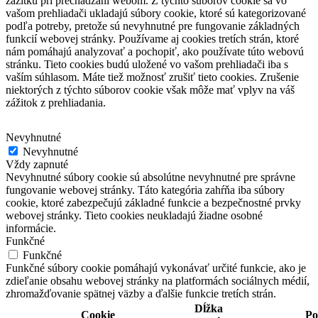
zážitku pri prechádzaní webom.
Z týchto súborov cookie sa vo
vašom prehliadači ukladajú súbory cookie, ktoré sú kategorizované
podľa potreby, pretože sú nevyhnutné pre fungovanie základných
funkcií webovej stránky.
Používame aj cookies tretích strán, ktoré
nám pomáhajú analyzovať a pochopiť, ako používate túto webovú
stránku.
Tieto cookies budú uložené vo vašom prehliadači iba s
vaším súhlasom.
Máte tiež možnosť zrušiť tieto cookies.
Zrušenie
niektorých z týchto súborov cookie však môže mať vplyv na váš
zážitok z prehliadania.
Nevyhnutné
Nevyhnutné
Vždy zapnuté
Nevyhnutné súbory cookie sú absolútne nevyhnutné pre správne
fungovanie webovej stránky. Táto kategória zahŕňa iba súbory
cookie, ktoré zabezpečujú základné funkcie a bezpečnostné prvky
webovej stránky. Tieto cookies neukladajú žiadne osobné
informácie.
Funkčné
Funkčné
Funkčné súbory cookie pomáhajú vykonávať určité funkcie, ako je
zdieľanie obsahu webovej stránky na platformách sociálnych médií,
zhromažďovanie spätnej väzby a ďalšie funkcie tretích strán.
Dĺžka
Cookie
Po