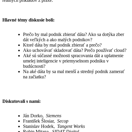
reálnych príkladov z praxe.
Hlavné témy diskusie boli:
Prečo by mal podnik zbierať dáta? Ako sa dotýka zber
dát veľkých a ako malých podnikov?
Ktoré dáta by mal podnik zbierať a prečo?
Ako uchovávať skladovať dáta? Prečo používať cloud?
Aké sú súčasné možnosti spracovania dát a uplatnenie
umelej inteligencie v priemyselnom podniku v
budúcnosti?
Na aké dáta by sa mal menší a stredný podnik zamerať
na začiatku?
Diskutovali s nami:
Ján Dorko,
Siemens
František Šlosiar,
Secop
Stanislav Hodek,
Tangent Works
Robin Mitana,
SIDAT Digital