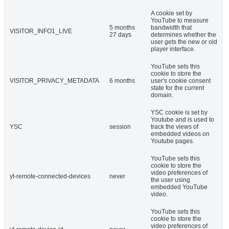
A cookie set by
YouTube to measure
5 months
bandwidth that
VISITOR_INFO1_LIVE
27 days
determines whether the
user gets the new or old
player interface.
YouTube sets this
cookie to store the
VISITOR_PRIVACY_METADATA
6 months
user's cookie consent
state for the current
domain.
YSC cookie is set by
Youtube and is used to
YSC
session
track the views of
embedded videos on
Youtube pages.
YouTube sets this
cookie to store the
video preferences of
yt-remote-connected-devices
never
the user using
embedded YouTube
video.
YouTube sets this
cookie to store the
video preferences of