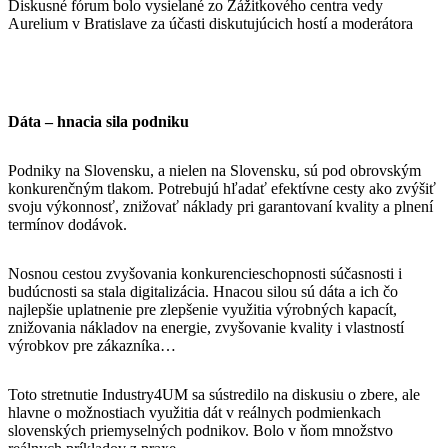
Diskusné fórum bolo vysielané zo Zážitkového centra vedy
Aurelium v Bratislave za účasti diskutujúcich hostí a moderátora
Dáta – hnacia sila podniku
Podniky na Slovensku, a nielen na Slovensku, sú pod obrovským
konkurenčným tlakom. Potrebujú hľadať efektívne cesty ako zvýšiť
svoju výkonnosť, znižovať náklady pri garantovaní kvality a plnení
termínov dodávok.
Nosnou cestou zvyšovania konkurencieschopnosti súčasnosti i
budúcnosti sa stala digitalizácia. Hnacou silou sú dáta a ich čo
najlepšie uplatnenie pre zlepšenie využitia výrobných kapacít,
znižovania nákladov na energie, zvyšovanie kvality i vlastností
výrobkov pre zákazníka…
Toto stretnutie Industry4UM sa sústredilo na diskusiu o zbere, ale
hlavne o možnostiach využitia dát v reálnych podmienkach
slovenských priemyselných podnikov. Bolo v ňom množstvo