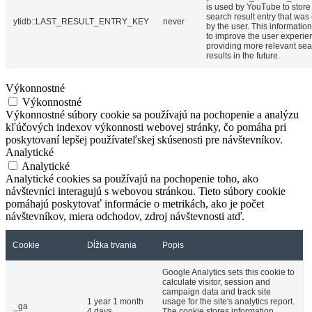
is used by YouTube to store 
search result entry that was
ytidb::LAST_RESULT_ENTRY_KEY
never
by the user. This informatio
to improve the user experie
providing more relevant se
results in the future.
Výkonnostné
Výkonnostné
Výkonnostné súbory cookie sa používajú na pochopenie a analýzu
kľúčových indexov výkonnosti webovej stránky, čo pomáha pri
poskytovaní lepšej používateľskej skúsenosti pre návštevníkov.
Analytické
Analytické
Analytické cookies sa používajú na pochopenie toho, ako
návštevníci interagujú s webovou stránkou. Tieto súbory cookie
pomáhajú poskytovať informácie o metrikách, ako je počet
návštevníkov, miera odchodov, zdroj návštevnosti atď.
Cookie
Dĺžka trvania
Popis
Google Analytics sets this cookie to
calculate visitor, session and
campaign data and track site
1 year 1 month
usage for the site's analytics report.
_ga
4 days
The cookie stores information