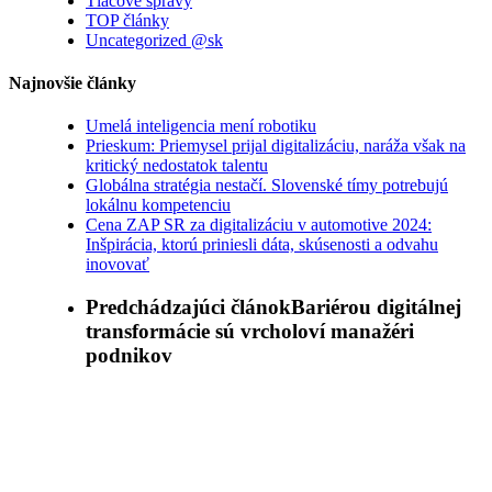
Tlačové správy
TOP články
Uncategorized @sk
Najnovšie články
Umelá inteligencia mení robotiku
Prieskum: Priemysel prijal digitalizáciu, naráža však na
kritický nedostatok talentu
Globálna stratégia nestačí. Slovenské tímy potrebujú
lokálnu kompetenciu
Cena ZAP SR za digitalizáciu v automotive 2024:
Inšpirácia, ktorú priniesli dáta, skúsenosti a odvahu
inovovať
Predchádzajúci článok
Bariérou digitálnej
transformácie sú vrcholoví manažéri
podnikov