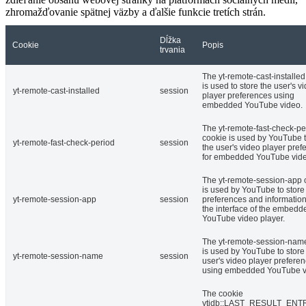
zhromažďovanie spätnej väzby a ďalšie funkcie tretích strán.
Dĺžka
Cookie
Popis
trvania
The yt-remote-cast-installed
is used to store the user's v
yt-remote-cast-installed
session
player preferences using
embedded YouTube video.
The yt-remote-fast-check-pe
cookie is used by YouTube t
yt-remote-fast-check-period
session
the user's video player pref
for embedded YouTube vide
The yt-remote-session-app 
is used by YouTube to store
yt-remote-session-app
session
preferences and informatio
the interface of the embedd
YouTube video player.
The yt-remote-session-nam
is used by YouTube to store
yt-remote-session-name
session
user's video player prefere
using embedded YouTube v
The cookie
ytidb::LAST_RESULT_EN