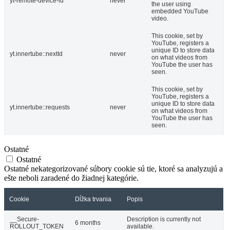
yt-remote-device-id
never
the user using
embedded YouTube
video.
This cookie, set by
YouTube, registers a
unique ID to store data
yt.innertube::nextId
never
on what videos from
YouTube the user has
seen.
This cookie, set by
YouTube, registers a
unique ID to store data
yt.innertube::requests
never
on what videos from
YouTube the user has
seen.
Ostatné
Ostatné
Ostatné nekategorizované súbory cookie sú tie, ktoré sa analyzujú a
ešte neboli zaradené do žiadnej kategórie.
Cookie
Dĺžka trvania
Popis
__Secure-
Description is currently not
6 months
ROLLOUT_TOKEN
available.