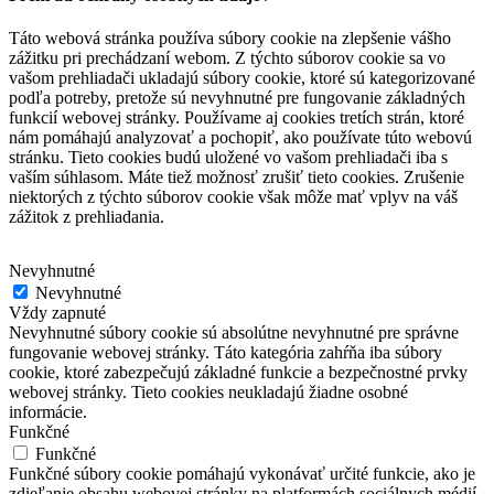
Táto webová stránka používa súbory cookie na zlepšenie vášho
zážitku pri prechádzaní webom.
Z týchto súborov cookie sa vo
vašom prehliadači ukladajú súbory cookie, ktoré sú kategorizované
podľa potreby, pretože sú nevyhnutné pre fungovanie základných
funkcií webovej stránky.
Používame aj cookies tretích strán, ktoré
nám pomáhajú analyzovať a pochopiť, ako používate túto webovú
stránku.
Tieto cookies budú uložené vo vašom prehliadači iba s
vaším súhlasom.
Máte tiež možnosť zrušiť tieto cookies.
Zrušenie
niektorých z týchto súborov cookie však môže mať vplyv na váš
zážitok z prehliadania.
Nevyhnutné
Nevyhnutné
Vždy zapnuté
Nevyhnutné súbory cookie sú absolútne nevyhnutné pre správne
fungovanie webovej stránky. Táto kategória zahŕňa iba súbory
cookie, ktoré zabezpečujú základné funkcie a bezpečnostné prvky
webovej stránky. Tieto cookies neukladajú žiadne osobné
informácie.
Funkčné
Funkčné
Funkčné súbory cookie pomáhajú vykonávať určité funkcie, ako je
zdieľanie obsahu webovej stránky na platformách sociálnych médií,