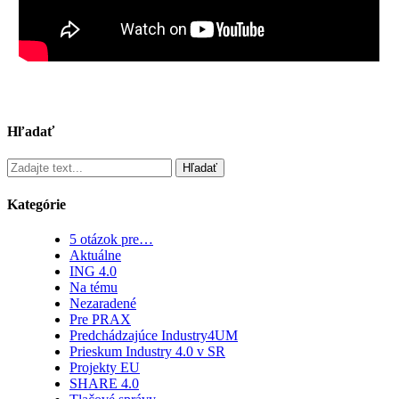
Hľadať
Hľadať
Kategórie
5 otázok pre…
Aktuálne
ING 4.0
Na tému
Nezaradené
Pre PRAX
Predchádzajúce Industry4UM
Prieskum Industry 4.0 v SR
Projekty EU
SHARE 4.0