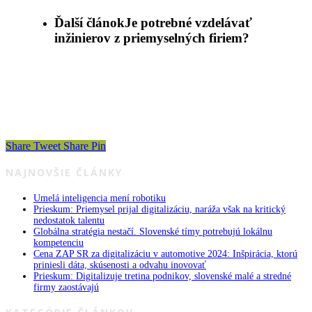
Ďalší článok
Je potrebné vzdelávať
inžinierov z priemyselných firiem?
Share
Tweet
Share
Pin
NAJNOVŠIE ČLÁNKY
Umelá inteligencia mení robotiku
Prieskum: Priemysel prijal digitalizáciu, naráža však na kritický
nedostatok talentu
Globálna stratégia nestačí. Slovenské tímy potrebujú lokálnu
kompetenciu
Cena ZAP SR za digitalizáciu v automotive 2024: Inšpirácia, ktorú
priniesli dáta, skúsenosti a odvahu inovovať
Prieskum: Digitalizuje tretina podnikov, slovenské malé a stredné
firmy zaostávajú