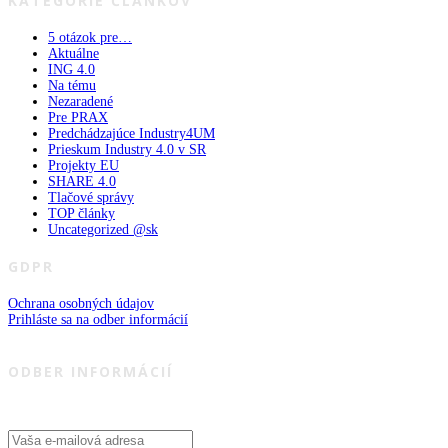
KATEGÓRIE ČLÁNKOV
5 otázok pre…
Aktuálne
ING 4.0
Na tému
Nezaradené
Pre PRAX
Predchádzajúce Industry4UM
Prieskum Industry 4.0 v SR
Projekty EU
SHARE 4.0
Tlačové správy
TOP články
Uncategorized @sk
GDPR
Ochrana osobných údajov
Prihláste sa na odber informácií
ODBER INFORMÁCIÍ