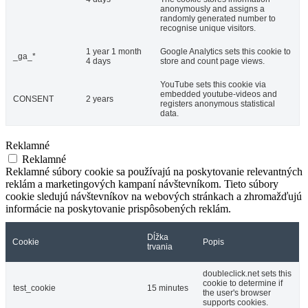
anonymously and assigns a
randomly generated number to
recognise unique visitors.
1 year 1 month
Google Analytics sets this cookie to
_ga_*
4 days
store and count page views.
YouTube sets this cookie via
embedded youtube-videos and
CONSENT
2 years
registers anonymous statistical
data.
Reklamné
Reklamné
Reklamné súbory cookie sa používajú na poskytovanie relevantných
reklám a marketingových kampaní návštevníkom. Tieto súbory
cookie sledujú návštevníkov na webových stránkach a zhromažďujú
informácie na poskytovanie prispôsobených reklám.
Dĺžka
Cookie
Popis
trvania
doubleclick.net sets this
cookie to determine if
test_cookie
15 minutes
the user's browser
supports cookies.