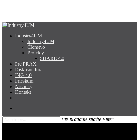
Skip
to
main
content
search
Menu
Industry4UM
Industry4UM
Členstvo
Projekty
SHARE 4.0
Pre PRAX
Diskusné fóra
ING 4.0
Prieskum
Novinky
Kontakt
facebook
linkedin
youtube
search
Pre hľadanie stlačte Enter
Close
Search
Dáta – hnacia sila