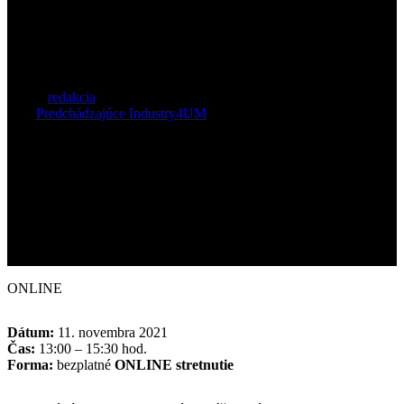
podniku
Autor:
redakcia
11. novembra 2021
16 novembra,
2021
Predchádzajúce Industry4UM
ONLINE
Dátum:
11. novembra 2021
Čas:
13:00 – 15:30 hod.
Forma:
bezplatné
ONLINE stretnutie