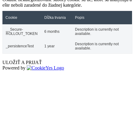
ešte neboli zaradené do žiadnej kategórie.
Cookie
Dĺžka trvania
Popis
__Secure-
Description is currently not
6 months
ROLLOUT_TOKEN
available.
Description is currently not
_persistenceTest
1 year
available.
ULOŽIŤ A PRIJAŤ
Powered by