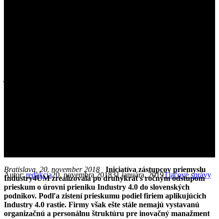
Pozitívne trendy v
transformácii priemyslu
je potrebné
zakcelerovať. Podporia
ich aj opatrenia akčného
plánu
Bratislava, 20. november 2018
Iniciatíva zástupcov priemyslu
Autor:
redakcia
20. novembra 2018
31 januára, 2019
Tlačové správy
Industry4UM zrealizovala po druhýkrát s ročným odstupom
prieskum o úrovni prieniku Industry 4.0 do slovenských
podnikov. Podľa zistení prieskumu podiel firiem aplikujúcich
Industry 4.0 rastie
. Firmy však ešte stále nemajú vystavanú
organizačnú a personálnu štruktúru pre inovačný manažment