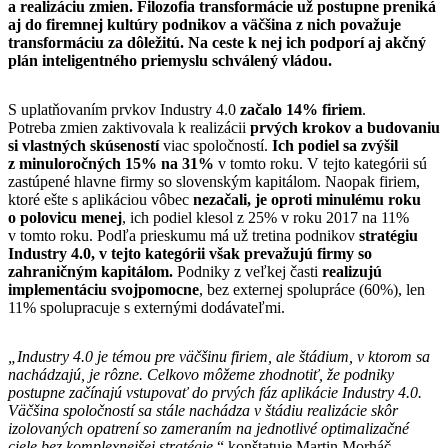
a realizáciu zmien. F
ilozofia transformácie už postupne preniká
aj do firemnej kultúry podnikov a väčšina z nich považuje
transformáciu za dôležitú. N
a ceste k nej ich podporí aj akčný
plán inteligentného priemyslu
schválený
vládou.
S uplatňovaním prvkov Industry 4.0
začalo 14% firiem
.
Potreba zmien zaktivovala k realizácii
prvých krokov a budovaniu
si vlastných skúseností
viac spoločností.
Ich podiel sa zvýšil
z minuloročných 15% na 31%
v tomto roku. V tejto kategórii sú
zastúpené hlavne firmy so slovenským kapitálom. Naopak firiem,
ktoré ešte s aplikáciou vôbec
nezačali, je oproti minulému roku
o polovicu menej
, ich podiel klesol z 25% v roku 2017 na 11%
v tomto roku. Podľa prieskumu má už tretina podnikov
stratégiu
Industry 4.0, v tejto kategórii však prevažujú firmy so
zahraničným kapitálom.
Podniky z veľkej časti
realizujú
implementáciu svojpomocne
, bez externej spolupráce (60%), len
11% spolupracuje s externými dodávateľmi.
„Industry 4.0 je témou pre väčšinu firiem, ale štádium, v ktorom sa
nachádzajú, je rôzne. Celkovo môžeme zhodnotiť, že podniky
postupne začínajú vstupovať do prvých fáz aplikácie Industry 4.0.
Väčšina spoločností sa stále nachádza v štádiu realizácie skôr
izolovaných opatrení so zameraním na jednotlivé optimalizačné
ciele bez komplexnejšej stratégie,
“ konštatuje Martin Morháč,