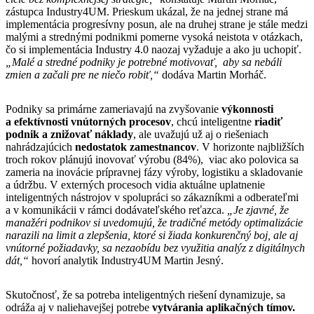
zástupca Industry4UM. Prieskum ukázal, že na jednej strane má
implementácia progresívny posun, ale na druhej strane je stále medzi
malými a strednými podnikmi pomerne vysoká neistota v otázkach,
čo si implementácia Industry 4.0 naozaj vyžaduje a ako ju uchopiť.
„Malé a stredné podniky je potrebné motivovať, aby sa nebáli
zmien a začali pre ne niečo robiť,“
dodáva Martin Morháč.
Podniky sa primárne zameriavajú na zvyšovanie
výkonnosti
a efektívnosti
vnútorných procesov
, chcú inteligentne
riadiť
podnik a znižovať náklady
, ale uvažujú už aj o riešeniach
nahrádzajúcich
nedostatok zamestnancov
. V horizonte najbližších
troch rokov plánujú inovovať výrobu (84%), viac ako polovica sa
zameria na inovácie prípravnej fázy výroby, logistiku a skladovanie
a údržbu. V externých procesoch vidia aktuálne uplatnenie
inteligentných nástrojov v spolupráci so zákazníkmi a odberateľmi
a v komunikácii v rámci dodávateľského reťazca.
„Je zjavné, že
manažéri podnikov si uvedomujú, že tradičné metódy optimalizácie
narazili na limit a zlepšenia, ktoré si žiada konkurenčný boj, ale aj
vnútorné požiadavky, sa nezaobídu bez využitia analýz z digitálnych
dát,“
hovorí analytik Industry4UM Martin Jesný.
Skutočnosť, že sa potreba inteligentných riešení dynamizuje, sa
odráža aj v naliehavejšej potrebe
vytvárania aplikačných tímov.