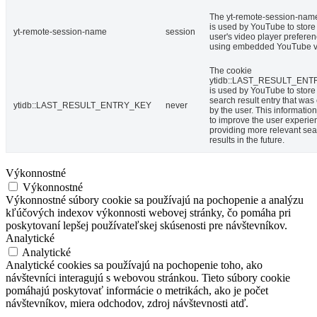
The yt-remote-session-nam
is used by YouTube to store
yt-remote-session-name
session
user's video player prefere
using embedded YouTube v
The cookie
ytidb::LAST_RESULT_EN
is used by YouTube to store 
search result entry that was
ytidb::LAST_RESULT_ENTRY_KEY
never
by the user. This informatio
to improve the user experie
providing more relevant se
results in the future.
Výkonnostné
Výkonnostné
Výkonnostné súbory cookie sa používajú na pochopenie a analýzu
kľúčových indexov výkonnosti webovej stránky, čo pomáha pri
poskytovaní lepšej používateľskej skúsenosti pre návštevníkov.
Analytické
Analytické
Analytické cookies sa používajú na pochopenie toho, ako
návštevníci interagujú s webovou stránkou. Tieto súbory cookie
pomáhajú poskytovať informácie o metrikách, ako je počet
návštevníkov, miera odchodov, zdroj návštevnosti atď.