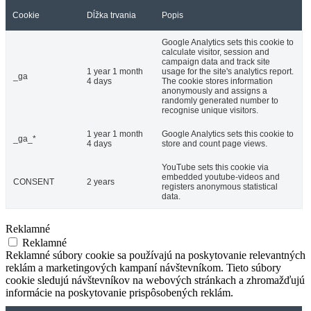
Cookie
Dĺžka trvania
Popis
Google Analytics sets this cookie to
calculate visitor, session and
campaign data and track site
1 year 1 month
usage for the site's analytics report.
_ga
4 days
The cookie stores information
anonymously and assigns a
randomly generated number to
recognise unique visitors.
1 year 1 month
Google Analytics sets this cookie to
_ga_*
4 days
store and count page views.
YouTube sets this cookie via
embedded youtube-videos and
CONSENT
2 years
registers anonymous statistical
data.
Reklamné
Reklamné
Reklamné súbory cookie sa používajú na poskytovanie relevantných
reklám a marketingových kampaní návštevníkom. Tieto súbory
cookie sledujú návštevníkov na webových stránkach a zhromažďujú
informácie na poskytovanie prispôsobených reklám.