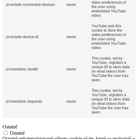
video preferences of
yt-remote-connected-devices
never
the user using
embedded YouTube
video.
YouTube sets this
cookie to store the
video preferences of
yt-remote-device-id
never
the user using
embedded YouTube
video.
This cookie, set by
YouTube, registers a
unique ID to store data
yt.innertube::nextId
never
on what videos from
YouTube the user has
seen.
This cookie, set by
YouTube, registers a
unique ID to store data
yt.innertube::requests
never
on what videos from
YouTube the user has
seen.
Ostatné
Ostatné
Ostatné nekategorizované súbory cookie sú tie, ktoré sa analyzujú a