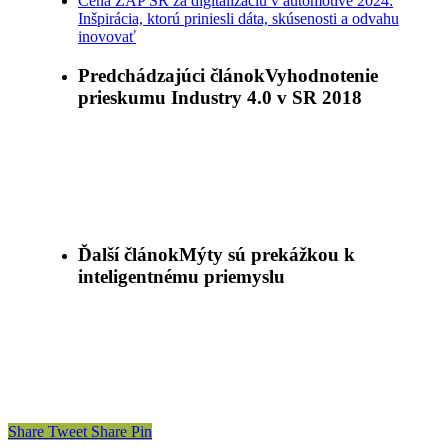
Cena ZAP SR za digitalizáciu v automotive 2024:
Inšpirácia, ktorú priniesli dáta, skúsenosti a odvahu
inovovať
Predchádzajúci článok
Vyhodnotenie
prieskumu Industry 4.0 v SR 2018
Ďalší článok
Mýty sú prekážkou k
inteligentnému priemyslu
Share
Tweet
Share
Pin