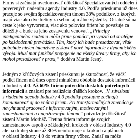
Firmy si začínajú uvedomovať dôležitosť špecializovaných oddelení
poverených riadením agendy Industry 4.0. Podľa prieskumu už dnes
pracuje so svojim špecializovaným tímom 38% podnikov, z ktorých
majú viac ako dve tretiny za sebou aj reálne výsledky. Ostatné sú na
ceste k jeho vytvoreniu, viac ako polovica firiem ho považuje za
dôležitý a bude sa jeho zostaveniu venovať.
„Princípy
inteligentného riadenia môžu firme pomôcť pri využití od stratégie
po každodennú prevádzku. Tím, ktorý ich bude presadzovať, však
potrebuje nielen intenzívne získavať nové informácie z dynamického
vývoja. Musí mať funkčné prepojenie na všetky útvary firmy, aby ich
mohol presadzovať v praxi,“
dodáva Martin Jesný.
Jedným z kľúčových zistení prieskumu je skutočnosť, že väčší
podiel firiem má dnes oproti minulému obdobiu dostatok informácií
o Industry 4.0.
Až 60% firiem potvrdilo dostatok potrebných
informácií
a znalostí pre realizáciu ďalších krokov. „V
súvislosti
s riadením agendy Industry 4.0 podniky postupne začínajú
komunikovať aj do vnútra firiem. Pri transformačných zmenách je
nevyhnutné pracovať s informovaným, motivovanými
zamestnancami a angažovaným tímom
,“ potvrdzuje dôležitosť
zistení Martin Morháč. Tretina firiem informuje svojich
zamestnancov aspoň o základných krokoch v oblasti Industry 4.0
ale na druhej strane až 36% neinformuje o krokoch a plánoch
v oblasti Industry 4.0 do vnútra firmy vôbec. Zatiaľ sa môže