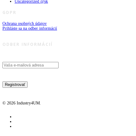
Uncategorized @sk
GDPR
Ochrana osobných údajov
Prihláste sa na odber informácií
ODBER INFORMÁCIÍ
© 2026 Industry4UM.
facebook
linkedin
youtube