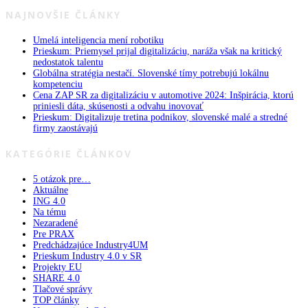
NAJNOVŠIE ČLÁNKY
Umelá inteligencia mení robotiku
Prieskum: Priemysel prijal digitalizáciu, naráža však na kritický
nedostatok talentu
Globálna stratégia nestačí. Slovenské tímy potrebujú lokálnu
kompetenciu
Cena ZAP SR za digitalizáciu v automotive 2024: Inšpirácia, ktorú
priniesli dáta, skúsenosti a odvahu inovovať
Prieskum: Digitalizuje tretina podnikov, slovenské malé a stredné
firmy zaostávajú
KATEGÓRIE ČLÁNKOV
5 otázok pre…
Aktuálne
ING 4.0
Na tému
Nezaradené
Pre PRAX
Predchádzajúce Industry4UM
Prieskum Industry 4.0 v SR
Projekty EU
SHARE 4.0
Tlačové správy
TOP články