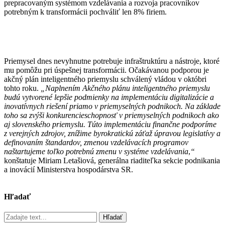
prepracovaným systémom vzdelávania a rozvoja pracovníkov
potrebným k transformácii pochváliť len 8% firiem.
Priemysel dnes nevyhnutne potrebuje infraštruktúru a nástroje, ktoré
mu pomôžu pri úspešnej transformácii. Očakávanou podporou je
akčný plán inteligentného priemyslu schválený vládou v októbri
tohto roku.
„Naplnením Akčného plánu inteligentného priemyslu
budú vytvorené lepšie podmienky na implementáciu digitalizácie a
inovatívnych riešení priamo v priemyselných podnikoch. Na základe
toho sa zvýši konkurencieschopnosť v priemyselných podnikoch ako
aj slovenského priemyslu. Túto implementáciu finančne podporíme
z verejných zdrojov, znížime byrokratickú záťaž úpravou legislatívy a
definovaním štandardov, zmenou vzdelávacích programov
naštartujeme toľko potrebnú zmenu v systéme vzdelávania
,
“
konštatuje Miriam Letašiová, generálna riaditeľka sekcie podnikania
a inovácií Ministerstva hospodárstva SR.
Hľadať
Hľadať