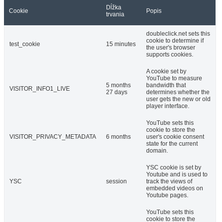
Dĺžka
Cookie
Popis
trvania
doubleclick.net sets this
cookie to determine if
test_cookie
15 minutes
the user's browser
supports cookies.
A cookie set by
YouTube to measure
5 months
bandwidth that
VISITOR_INFO1_LIVE
27 days
determines whether the
user gets the new or old
player interface.
YouTube sets this
cookie to store the
VISITOR_PRIVACY_METADATA
6 months
user's cookie consent
state for the current
domain.
YSC cookie is set by
Youtube and is used to
YSC
session
track the views of
embedded videos on
Youtube pages.
YouTube sets this
cookie to store the