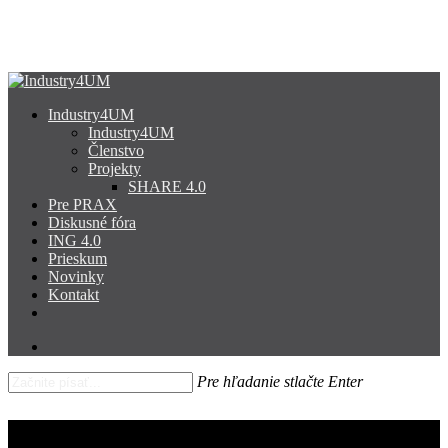
Skip
to
Close
main
Menu
content
search
Menu
Industry4UM
Industry4UM
Členstvo
Projekty
SHARE 4.0
Pre PRAX
Diskusné fóra
ING 4.0
Prieskum
Novinky
Kontakt
facebook
linkedin
youtube
search
Pre hľadanie stlačte Enter
Close
Search
Prieskum Industry4UM: