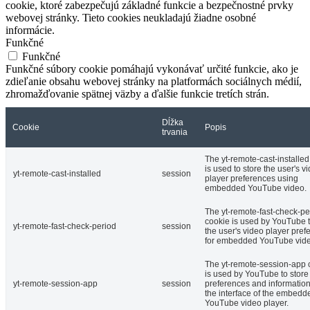
cookie, ktoré zabezpečujú základné funkcie a bezpečnostné prvky
webovej stránky. Tieto cookies neukladajú žiadne osobné
informácie.
Funkčné
Funkčné
Funkčné súbory cookie pomáhajú vykonávať určité funkcie, ako je
zdieľanie obsahu webovej stránky na platformách sociálnych médií,
zhromažďovanie spätnej väzby a ďalšie funkcie tretích strán.
Dĺžka
Cookie
Popis
trvania
The yt-remote-cast-installed
is used to store the user's v
yt-remote-cast-installed
session
player preferences using
embedded YouTube video.
The yt-remote-fast-check-pe
cookie is used by YouTube t
yt-remote-fast-check-period
session
the user's video player pref
for embedded YouTube vide
The yt-remote-session-app 
is used by YouTube to store
yt-remote-session-app
session
preferences and informatio
the interface of the embedd
YouTube video player.