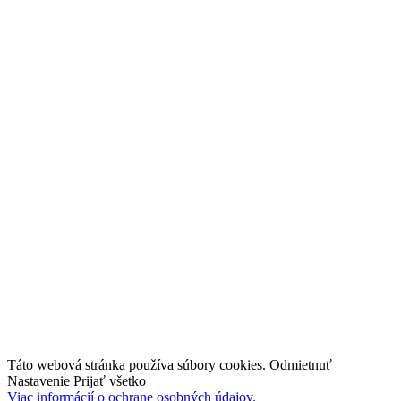
Industry4UM
Industry4UM
Členstvo
Projekty
SHARE 4.0
Pre PRAX
Diskusné fóra
ING 4.0
Prieskum
Novinky
Kontakt
facebook
linkedin
youtube
Táto webová stránka používa súbory cookies.
Odmietnuť
Nastavenie
Prijať všetko
Viac informácií o ochrane osobných údajov.