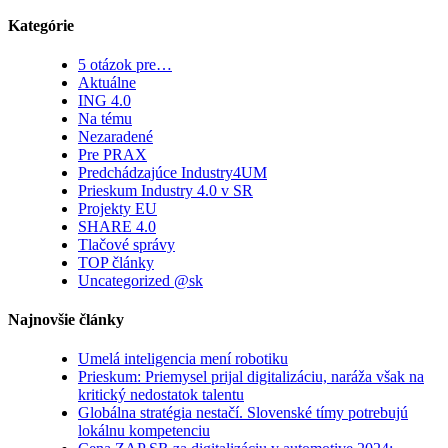
Kategórie
5 otázok pre…
Aktuálne
ING 4.0
Na tému
Nezaradené
Pre PRAX
Predchádzajúce Industry4UM
Prieskum Industry 4.0 v SR
Projekty EU
SHARE 4.0
Tlačové správy
TOP články
Uncategorized @sk
Najnovšie články
Umelá inteligencia mení robotiku
Prieskum: Priemysel prijal digitalizáciu, naráža však na
kritický nedostatok talentu
Globálna stratégia nestačí. Slovenské tímy potrebujú
lokálnu kompetenciu