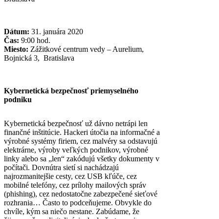
Dátum:
31. januára 2020
Čas:
9:00 hod.
Miesto:
Zážitkové centrum vedy – Aurelium,
Bojnická 3, Bratislava
Kybernetická bezpečnosť priemyselného
podniku
Kybernetická bezpečnosť už dávno netrápi len
finančné inštitúcie. Hackeri útočia na informačné a
výrobné systémy firiem, cez malvéry sa odstavujú
elektrárne, výroby veľkých podnikov, výrobné
linky alebo sa „len“ zakódujú všetky dokumenty v
počítači. Dovnútra sietí si nachádzajú
najrozmanitejšie cesty, cez USB kľúče, cez
mobilné telefóny, cez prílohy mailových správ
(phishing), cez nedostatočne zabezpečené sieťové
rozhrania… Často to podceňujeme. Obvykle do
chvíle, kým sa niečo nestane. Zabúdame, že