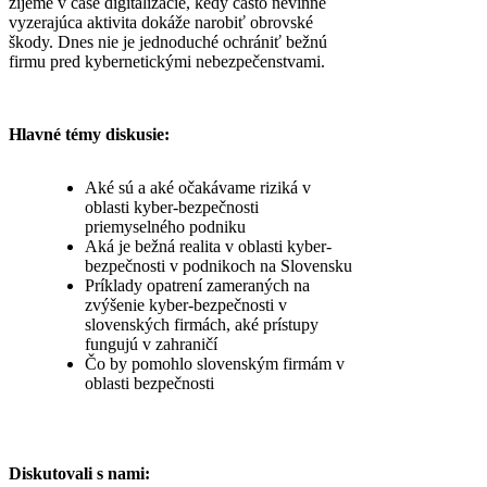
žijeme v čase digitalizácie, kedy často nevinne
vyzerajúca aktivita dokáže narobiť obrovské
škody. Dnes nie je jednoduché ochrániť bežnú
firmu pred kybernetickými nebezpečenstvami.
Hlavné témy diskusie:
Aké sú a aké očakávame riziká v
oblasti kyber-bezpečnosti
priemyselného podniku
Aká je bežná realita v oblasti kyber-
bezpečnosti v podnikoch na Slovensku
Príklady opatrení zameraných na
zvýšenie kyber-bezpečnosti v
slovenských firmách, aké prístupy
fungujú v zahraničí
Čo by pomohlo slovenským firmám v
oblasti bezpečnosti
Diskutovali s nami: