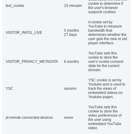
cookie to determine if
test_cookie
15 minutes
the user's browser
supports cookies.
A cookie set by
YouTube to measure
5 months
bandwidth that
VISITOR_INFO1_LIVE
27 days
determines whether the
user gets the new or old
player interface.
YouTube sets this
cookie to store the
VISITOR_PRIVACY_METADATA
6 months
user's cookie consent
state for the current
domain.
YSC cookie is set by
Youtube and is used to
YSC
session
track the views of
embedded videos on
Youtube pages.
YouTube sets this
cookie to store the
video preferences of
yt-remote-connected-devices
never
the user using
embedded YouTube
video.