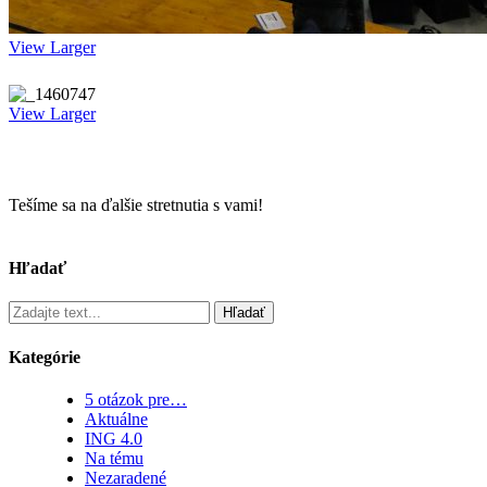
View Larger
View Larger
Tešíme sa na ďalšie stretnutia s vami!
Hľadať
Hľadať
Kategórie
5 otázok pre…
Aktuálne
ING 4.0
Na tému
Nezaradené