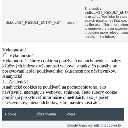
The cookie
ytidb::LAST_RESULT_EN
is used by YouTube to store 
search result entry that was
ytidb::LAST_RESULT_ENTRY_KEY
never
by the user. This informatio
to improve the user experie
providing more relevant se
results in the future.
Výkonnostné
Výkonnostné
Výkonnostné súbory cookie sa používajú na pochopenie a analýzu
kľúčových indexov výkonnosti webovej stránky, čo pomáha pri
poskytovaní lepšej používateľskej skúsenosti pre návštevníkov.
Analytické
Analytické
Analytické cookies sa používajú na pochopenie toho, ako
návštevníci interagujú s webovou stránkou. Tieto súbory cookie
pomáhajú poskytovať informácie o metrikách, ako je počet
návštevníkov, miera odchodov, zdroj návštevnosti atď.
Cookie
Dĺžka trvania
Popis
Google Analytics sets this cookie to