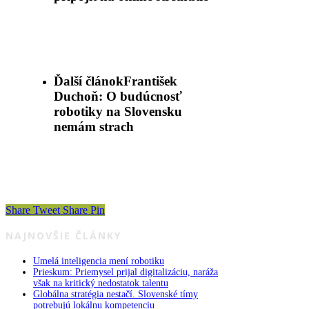
Ďalší článok
František
Duchoň: O budúcnosť
robotiky na Slovensku
nemám strach
Share
Tweet
Share
Pin
NAJNOVŠIE ČLÁNKY
Umelá inteligencia mení robotiku
Prieskum: Priemysel prijal digitalizáciu, naráža
však na kritický nedostatok talentu
Globálna stratégia nestačí. Slovenské tímy
potrebujú lokálnu kompetenciu