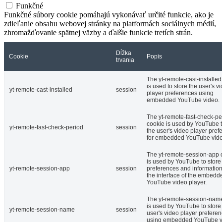
Funkčné
Funkčné súbory cookie pomáhajú vykonávať určité funkcie, ako je
zdieľanie obsahu webovej stránky na platformách sociálnych médií,
zhromažďovanie spätnej väzby a ďalšie funkcie tretích strán.
Dĺžka
Cookie
Popis
trvania
The yt-remote-cast-installed
is used to store the user's v
yt-remote-cast-installed
session
player preferences using
embedded YouTube video.
The yt-remote-fast-check-pe
cookie is used by YouTube t
yt-remote-fast-check-period
session
the user's video player pref
for embedded YouTube vide
The yt-remote-session-app 
is used by YouTube to store
yt-remote-session-app
session
preferences and informatio
the interface of the embedd
YouTube video player.
The yt-remote-session-nam
is used by YouTube to store
yt-remote-session-name
session
user's video player prefere
using embedded YouTube v