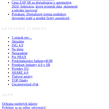
Cena ZAP SR za digitalizáciu v automotive
2024: Inšpirácia, ktorú priniesli dáta, skúsenosti
a odvahu inovovať
Prieskum: Digitalizuje tretina podnikov,
slovenské malé a stredné firmy zaostávajú
KATEGÓRIE ČLÁNKOV
5 otázok pre…
Aktuálne
ING 4.0
Na tému
Nezaradené
Pre PRAX
Predchádzajúce Industry4UM
Prieskum Industry 4.0 v SR
Projekty EU
SHARE 4.0
Tlačové správy
TOP články
Uncategorized @sk
GDPR
Ochrana osobných údajov
Prihláste sa na odber informácií