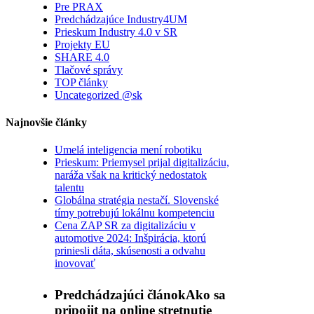
Pre PRAX
Predchádzajúce Industry4UM
Prieskum Industry 4.0 v SR
Projekty EU
SHARE 4.0
Tlačové správy
TOP články
Uncategorized @sk
Najnovšie články
Umelá inteligencia mení robotiku
Prieskum: Priemysel prijal digitalizáciu,
naráža však na kritický nedostatok
talentu
Globálna stratégia nestačí. Slovenské
tímy potrebujú lokálnu kompetenciu
Cena ZAP SR za digitalizáciu v
automotive 2024: Inšpirácia, ktorú
priniesli dáta, skúsenosti a odvahu
inovovať
Predchádzajúci článok
Ako sa
pripojit na online stretnutie