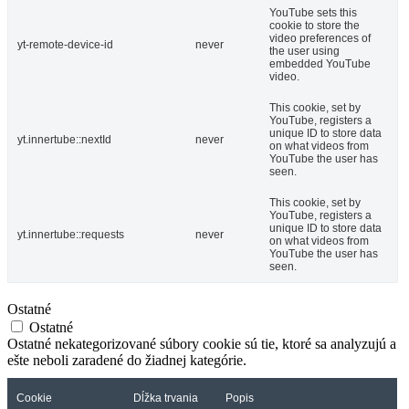
YouTube sets this
cookie to store the
video preferences of
yt-remote-device-id
never
the user using
embedded YouTube
video.
This cookie, set by
YouTube, registers a
unique ID to store data
yt.innertube::nextId
never
on what videos from
YouTube the user has
seen.
This cookie, set by
YouTube, registers a
unique ID to store data
yt.innertube::requests
never
on what videos from
YouTube the user has
seen.
Ostatné
Ostatné
Ostatné nekategorizované súbory cookie sú tie, ktoré sa analyzujú a
ešte neboli zaradené do žiadnej kategórie.
Cookie
Dĺžka trvania
Popis