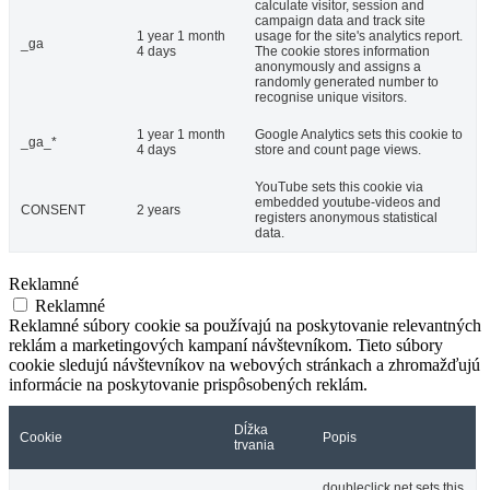
calculate visitor, session and
campaign data and track site
1 year 1 month
usage for the site's analytics report.
_ga
4 days
The cookie stores information
anonymously and assigns a
randomly generated number to
recognise unique visitors.
1 year 1 month
Google Analytics sets this cookie to
_ga_*
4 days
store and count page views.
YouTube sets this cookie via
embedded youtube-videos and
CONSENT
2 years
registers anonymous statistical
data.
Reklamné
Reklamné
Reklamné súbory cookie sa používajú na poskytovanie relevantných
reklám a marketingových kampaní návštevníkom. Tieto súbory
cookie sledujú návštevníkov na webových stránkach a zhromažďujú
informácie na poskytovanie prispôsobených reklám.
Dĺžka
Cookie
Popis
trvania
doubleclick.net sets this