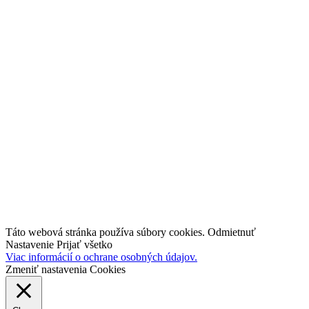
Členstvo
Projekty
SHARE 4.0
Pre PRAX
Diskusné fóra
ING 4.0
Prieskum
Novinky
Kontakt
facebook
linkedin
youtube
Táto webová stránka používa súbory cookies.
Odmietnuť
Nastavenie
Prijať všetko
Viac informácií o ochrane osobných údajov.
Zmeniť nastavenia Cookies