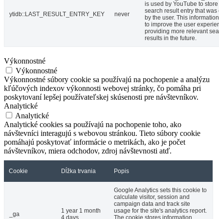
is used by YouTube to store 
search result entry that was
ytidb::LAST_RESULT_ENTRY_KEY
never
by the user. This informatio
to improve the user experie
providing more relevant se
results in the future.
Výkonnostné
Výkonnostné
Výkonnostné súbory cookie sa používajú na pochopenie a analýzu
kľúčových indexov výkonnosti webovej stránky, čo pomáha pri
poskytovaní lepšej používateľskej skúsenosti pre návštevníkov.
Analytické
Analytické
Analytické cookies sa používajú na pochopenie toho, ako
návštevníci interagujú s webovou stránkou. Tieto súbory cookie
pomáhajú poskytovať informácie o metrikách, ako je počet
návštevníkov, miera odchodov, zdroj návštevnosti atď.
Cookie
Dĺžka trvania
Popis
Google Analytics sets this cookie to
calculate visitor, session and
campaign data and track site
1 year 1 month
usage for the site's analytics report.
_ga
4 days
The cookie stores information