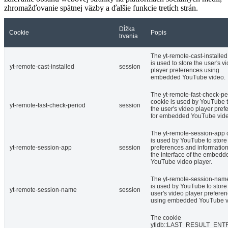
zhromažďovanie spätnej väzby a ďalšie funkcie tretích strán.
Dĺžka
Cookie
Popis
trvania
The yt-remote-cast-installed
is used to store the user's v
yt-remote-cast-installed
session
player preferences using
embedded YouTube video.
The yt-remote-fast-check-pe
cookie is used by YouTube t
yt-remote-fast-check-period
session
the user's video player pref
for embedded YouTube vide
The yt-remote-session-app 
is used by YouTube to store
yt-remote-session-app
session
preferences and informatio
the interface of the embedd
YouTube video player.
The yt-remote-session-nam
is used by YouTube to store
yt-remote-session-name
session
user's video player prefere
using embedded YouTube v
The cookie
ytidb::LAST_RESULT_EN