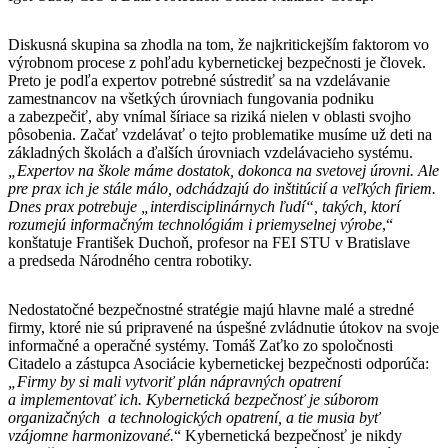
Diskusná skupina sa zhodla na tom, že najkritickejším faktorom vo
výrobnom procese z pohľadu kybernetickej bezpečnosti je človek.
Preto je podľa expertov potrebné sústrediť sa na vzdelávanie
zamestnancov na všetkých úrovniach fungovania podniku
a zabezpečiť, aby vnímal šíriace sa riziká nielen v oblasti svojho
pôsobenia. Začať vzdelávať o tejto problematike musíme už deti na
základných školách a ďalších úrovniach vzdelávacieho systému.
„Expertov na škole máme dostatok, dokonca na svetovej úrovni. Ale
pre prax ich je stále málo, odchádzajú do inštitúcií a veľkých firiem.
Dnes prax potrebuje „interdisciplinárnych ľudí“, takých, ktorí
rozumejú informačným technológiám i priemyselnej výrobe
,“
konštatuje František Duchoň, profesor na FEI STU v Bratislave
a predseda Národného centra robotiky.
Nedostatočné bezpečnostné stratégie majú hlavne malé a stredné
firmy, ktoré nie sú pripravené na úspešné zvládnutie útokov na svoje
informačné a operačné systémy. Tomáš Zaťko zo spoločnosti
Citadelo a zástupca Asociácie kybernetickej bezpečnosti odporúča:
„Firmy by si mali
vytvoriť plán nápravných opatrení
a implementovať ich. Kybernetická bezpečnosť je súborom
organizačných a technologických opatrení, a tie musia byť
vzájomne harmonizované.
“ Kybernetická bezpečnosť je nikdy