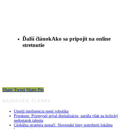
Ďalší článok
Ako sa pripojit na online
stretnutie
Share
Tweet
Share
Pin
NAJNOVŠIE ČLÁNKY
Umelá inteligencia mení robotiku
Prieskum: Priemysel prijal digitalizáciu, naráža však na kritický
nedostatok talentu
Globálna stratégia nestačí. Slovenské tímy potrebujú lokálnu