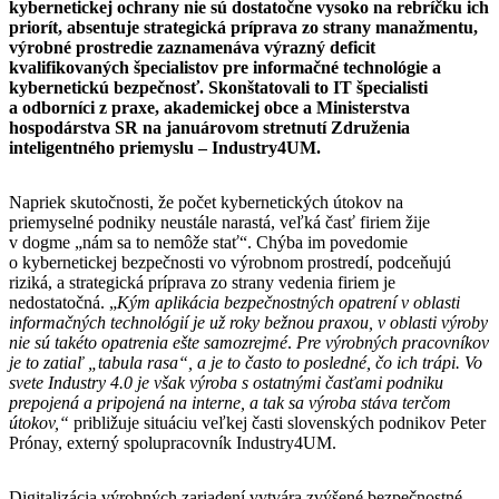
kybernetickej ochrany nie sú dostatočne vysoko na rebríčku ich
priorít
, absentuje strategická príprava zo strany manažmentu,
výrobné prostredie zaznamenáva výrazný
deficit
kvalifikovaných špecialistov pre informačné technológie a
kybernetickú bezpečnosť.
Skonštatovali to IT špecialisti
a odborníci z praxe, akademickej obce a Ministerstva
hospodárstva SR na januárovom stretnutí Združenia
inteligentného priemyslu – Industry4UM.
Napriek skutočnosti, že počet kybernetických útokov na
priemyselné podniky neustále narastá, veľká časť firiem žije
v dogme „nám sa to nemôže stať“. Chýba im povedomie
o kybernetickej bezpečnosti vo výrobnom prostredí, podceňujú
riziká, a strategická príprava zo strany vedenia firiem je
nedostatočná. „
Kým aplikácia bezpečnostných opatrení v oblasti
informačných technológií je už roky bežnou praxou, v oblasti výroby
nie sú takéto opatrenia ešte samozrejmé
.
Pre výrobných pracovníkov
je to zatiaľ „tabula rasa“, a je to často to posledné, čo ich trápi. Vo
svete Industry 4.0 je však výroba s ostatnými časťami podniku
prepojená a pripojená na interne, a tak sa výroba stáva terčom
útokov,“
približuje situáciu veľkej časti slovenských podnikov Peter
Prónay, externý spolupracovník Industry4UM.
Digitalizácia výrobných zariadení vytvára zvýšené bezpečnostné