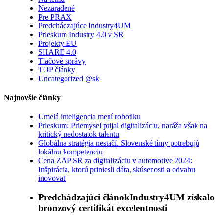
Nezaradené
Pre PRAX
Predchádzajúce Industry4UM
Prieskum Industry 4.0 v SR
Projekty EU
SHARE 4.0
Tlačové správy
TOP články
Uncategorized @sk
Najnovšie články
Umelá inteligencia mení robotiku
Prieskum: Priemysel prijal digitalizáciu, naráža však na
kritický nedostatok talentu
Globálna stratégia nestačí. Slovenské tímy potrebujú
lokálnu kompetenciu
Cena ZAP SR za digitalizáciu v automotive 2024:
Inšpirácia, ktorú priniesli dáta, skúsenosti a odvahu
inovovať
Predchádzajúci článok
Industry4UM získalo
bronzový certifikát excelentnosti