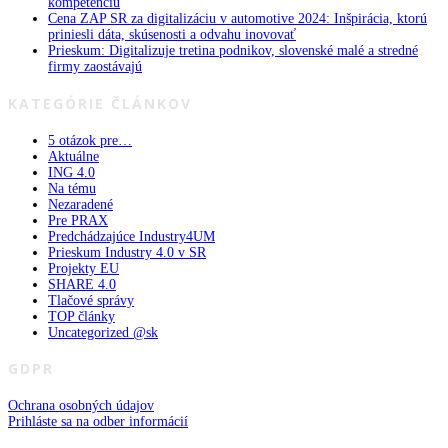
kompetenciu
Cena ZAP SR za digitalizáciu v automotive 2024: Inšpirácia, ktorú
priniesli dáta, skúsenosti a odvahu inovovať
Prieskum: Digitalizuje tretina podnikov, slovenské malé a stredné
firmy zaostávajú
KATEGÓRIE ČLÁNKOV
5 otázok pre…
Aktuálne
ING 4.0
Na tému
Nezaradené
Pre PRAX
Predchádzajúce Industry4UM
Prieskum Industry 4.0 v SR
Projekty EU
SHARE 4.0
Tlačové správy
TOP články
Uncategorized @sk
GDPR
Ochrana osobných údajov
Prihláste sa na odber informácií