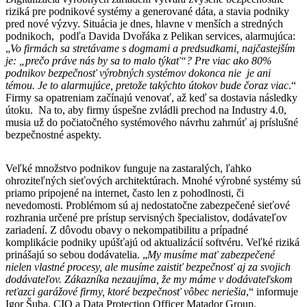
riziká pre podnikové systémy a generované dáta, a stavia podniky
pred nové výzvy. Situácia je dnes, hlavne v menších a stredných
podnikoch, podľa Davida Dvořáka z Pelikan services, alarmujúca:
„
Vo firmách sa stretávame s dogmami a predsudkami, najčastejším
je: „prečo práve nás by sa to malo týkať“? Pre viac ako 80%
podnikov bezpečnosť výrobných systémov dokonca nie je ani
témou. Je to alarmujúce, pretože takýchto útokov bude čoraz viac
.“
Firmy sa opatreniam začínajú venovať, až keď sa dostavia následky
útoku. Na to, aby firmy úspešne zvládli prechod na Industry 4.0,
musia už do počiatočného systémového návrhu zahrnúť aj príslušné
bezpečnostné aspekty.
Veľké množstvo podnikov funguje na zastaralých, ľahko
ohroziteľných sieťových architektúrach. Mnohé výrobné systémy sú
priamo pripojené na internet, často len z pohodlnosti, či
nevedomosti. Problémom sú aj nedostatočne zabezpečené sieťové
rozhrania určené pre prístup servisných špecialistov, dodávateľov
zariadení. Z dôvodu obavy o nekompatibilitu a prípadné
komplikácie podniky upúšťajú od aktualizácií softvéru. Veľké riziká
prinášajú so sebou dodávatelia. „
My musíme mať
zabezpečené
nielen vlastné procesy, ale musíme zaistiť bezpečnosť aj za svojich
dodávateľov. Zákazníka nezaujíma, že my máme v dodávateľskom
reťazci garážové firmy, ktoré bezpečnosť vôbec neriešia
,“ informuje
Igor Šuba, CIO a Data Protection Officer Matador Group.