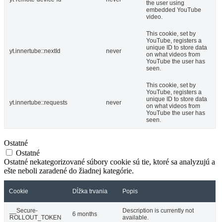
the user using
embedded YouTube
video.
This cookie, set by
YouTube, registers a
unique ID to store data
yt.innertube::nextId
never
on what videos from
YouTube the user has
seen.
This cookie, set by
YouTube, registers a
unique ID to store data
yt.innertube::requests
never
on what videos from
YouTube the user has
seen.
Ostatné
Ostatné
Ostatné nekategorizované súbory cookie sú tie, ktoré sa analyzujú a
ešte neboli zaradené do žiadnej kategórie.
Cookie
Dĺžka trvania
Popis
__Secure-
Description is currently not
6 months
ROLLOUT_TOKEN
available.