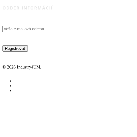
ODBER INFORMÁCIÍ
© 2026 Industry4UM.
facebook
linkedin
youtube
Industry4UM
Industry4UM
Členstvo
Projekty