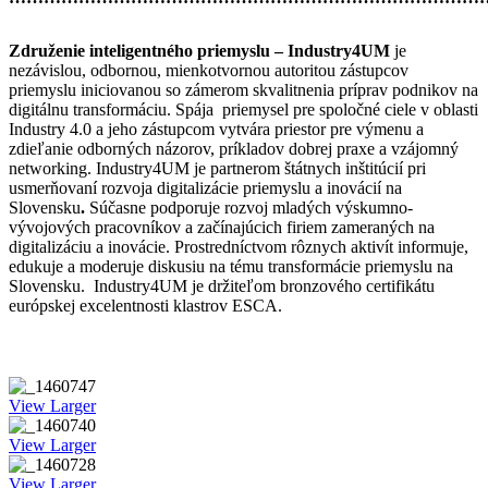
Združenie inteligentného priemyslu – Industry4UM
je
nezávislou, odbornou, mienkotvornou autoritou zástupcov
priemyslu iniciovanou so zámerom skvalitnenia príprav podnikov na
digitálnu transformáciu. Spája priemysel pre spoločné ciele v oblasti
Industry 4.0 a jeho zástupcom vytvára priestor pre výmenu a
zdieľanie odborných názorov, príkladov dobrej praxe a vzájomný
networking. Industry4UM je partnerom štátnych inštitúcií pri
usmerňovaní rozvoja digitalizácie priemyslu a inovácií na
Slovensku
.
Súčasne podporuje rozvoj mladých výskumno-
vývojových pracovníkov a začínajúcich firiem zameraných na
digitalizáciu a inovácie. Prostredníctvom rôznych aktivít informuje,
edukuje a moderuje diskusiu na tému transformácie priemyslu na
Slovensku. Industry4UM je držiteľom bronzového certifikátu
európskej excelentnosti klastrov ESCA.
View Larger
View Larger
View Larger