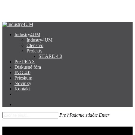
Skip
to
Close
main
Menu
content
search
Menu
Industry4UM
Industry4UM
Členstvo
Projekty
SHARE 4.0
Pre PRAX
Diskusné fóra
ING 4.0
Prieskum
Novinky
Kontakt
facebook
linkedin
youtube
search
Pre hľadanie stlačte Enter
Close
Search
Priemyselné podniky