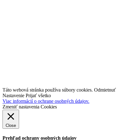
SHARE 4.0
Pre PRAX
Diskusné fóra
ING 4.0
Prieskum
Novinky
Kontakt
facebook
linkedin
youtube
Táto webová stránka používa súbory cookies.
Odmietnuť
Nastavenie
Prijať všetko
Viac informácií o ochrane osobných údajov.
Zmeniť nastavenia Cookies
Close
Prehľad ochrany osobných údajov