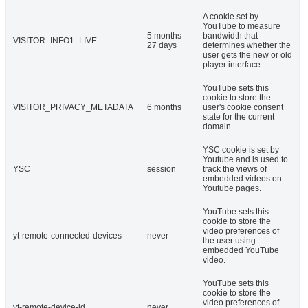
A cookie set by
YouTube to measure
5 months
bandwidth that
VISITOR_INFO1_LIVE
27 days
determines whether the
user gets the new or old
player interface.
YouTube sets this
cookie to store the
VISITOR_PRIVACY_METADATA
6 months
user's cookie consent
state for the current
domain.
YSC cookie is set by
Youtube and is used to
YSC
session
track the views of
embedded videos on
Youtube pages.
YouTube sets this
cookie to store the
video preferences of
yt-remote-connected-devices
never
the user using
embedded YouTube
video.
YouTube sets this
cookie to store the
video preferences of
yt-remote-device-id
never