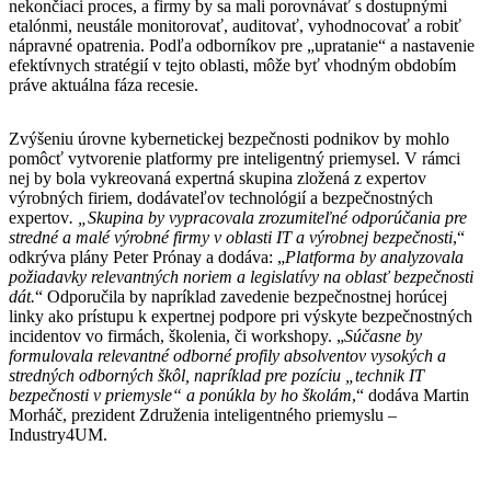
nekončiaci proces, a firmy by sa mali porovnávať s dostupnými
etalónmi, neustále monitorovať, auditovať, vyhodnocovať a robiť
nápravné opatrenia. Podľa odborníkov pre „upratanie“ a nastavenie
efektívnych stratégií v tejto oblasti, môže byť vhodným obdobím
práve aktuálna fáza recesie.
Zvýšeniu úrovne kybernetickej bezpečnosti podnikov by mohlo
pomôcť vytvorenie platformy pre inteligentný priemysel. V rámci
nej by bola vykreovaná expertná skupina zložená z expertov
výrobných firiem, dodávateľov technológií a bezpečnostných
expertov
. „Skupina by vypracovala zrozumiteľné odporúčania pre
stredné a malé výrobné firmy v oblasti IT a výrobnej bezpečnosti
,“
odkrýva plány Peter Prónay a dodáva: „
Platforma by analyzovala
požiadavky relevantných noriem a legislatívy na oblasť bezpečnosti
dát.
“ Odporučila by napríklad zavedenie bezpečnostnej horúcej
linky ako prístupu k expertnej podpore pri výskyte bezpečnostných
incidentov vo firmách, školenia, či workshopy. „
Súčasne by
formulovala relevantné odborné profily absolventov vysokých a
stredných odborných škôl, napríklad pre pozíciu „technik IT
bezpečnosti v priemysle“ a ponúkla by ho školám
,“ dodáva Martin
Morháč, prezident Združenia inteligentného priemyslu –
Industry4UM.
………………………………………………………………………