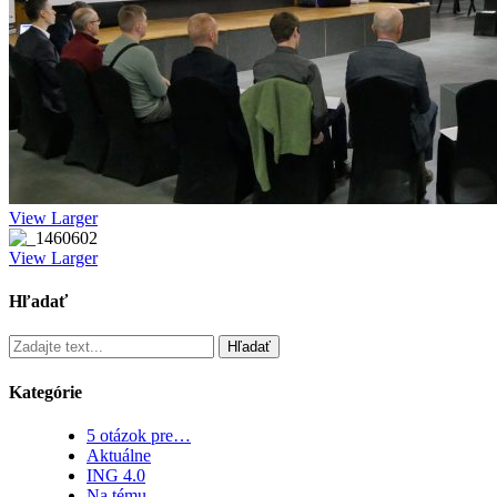
View Larger
View Larger
Hľadať
Hľadať
Kategórie
5 otázok pre…
Aktuálne
ING 4.0
Na tému