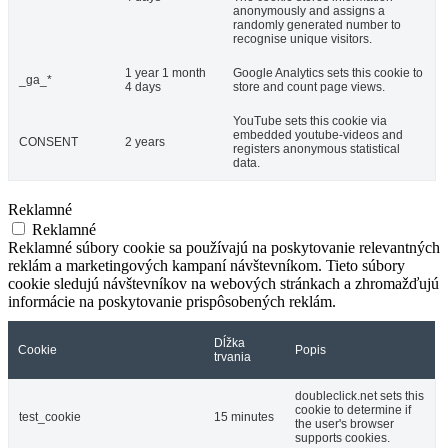
anonymously and assigns a
randomly generated number to
recognise unique visitors.
1 year 1 month
Google Analytics sets this cookie to
_ga_*
4 days
store and count page views.
YouTube sets this cookie via
embedded youtube-videos and
CONSENT
2 years
registers anonymous statistical
data.
Reklamné
Reklamné
Reklamné súbory cookie sa používajú na poskytovanie relevantných
reklám a marketingových kampaní návštevníkom. Tieto súbory
cookie sledujú návštevníkov na webových stránkach a zhromažďujú
informácie na poskytovanie prispôsobených reklám.
Dĺžka
Cookie
Popis
trvania
doubleclick.net sets this
cookie to determine if
test_cookie
15 minutes
the user's browser
supports cookies.