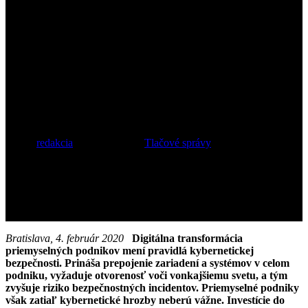
neberú zatiaľ
kybernetické hrozby
vážne
Autor:
redakcia
7. februára 2020
Tlačové správy
Bratislava, 4. február 2020
Digitálna transformácia
priemyselných podnikov mení
pravidlá kybernetickej
bezpečnosti. Prináša prepojenie zariadení a systémov v celom
podniku, vyžaduje otvorenosť voči vonkajšiemu svetu, a tým
zvyšuje riziko bezpečnostných incidentov. Priemyselné podniky
však zatiaľ kybernetické hrozby neberú vážne.
Investície do