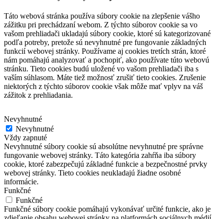
Táto webová stránka používa súbory cookie na zlepšenie vášho
zážitku pri prechádzaní webom.
Z týchto súborov cookie sa vo
vašom prehliadači ukladajú súbory cookie, ktoré sú kategorizované
podľa potreby, pretože sú nevyhnutné pre fungovanie základných
funkcií webovej stránky.
Používame aj cookies tretích strán, ktoré
nám pomáhajú analyzovať a pochopiť, ako používate túto webovú
stránku.
Tieto cookies budú uložené vo vašom prehliadači iba s
vaším súhlasom.
Máte tiež možnosť zrušiť tieto cookies.
Zrušenie
niektorých z týchto súborov cookie však môže mať vplyv na váš
zážitok z prehliadania.
Nevyhnutné
Nevyhnutné
Vždy zapnuté
Nevyhnutné súbory cookie sú absolútne nevyhnutné pre správne
fungovanie webovej stránky. Táto kategória zahŕňa iba súbory
cookie, ktoré zabezpečujú základné funkcie a bezpečnostné prvky
webovej stránky. Tieto cookies neukladajú žiadne osobné
informácie.
Funkčné
Funkčné
Funkčné súbory cookie pomáhajú vykonávať určité funkcie, ako je
zdieľanie obsahu webovej stránky na platformách sociálnych médií,