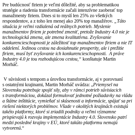
Pre budúcnosť firiem je veľmi dôležité, aby sa problematikou
stratégie a riadenia transformácie začali intenzívne zaoberať top
manažmenty firiem. Dnes si to myslí len 25% zo všetkých
respondentov, a z toho len menej ako 20% top manažérov.
„Táto
situácia je veľmi vzdialená od reálnych potrieb.
Myslenie
manažmentov firiem je potrebné zmeniť, pretože Industry 4.0 nie je
technologická zmena, ale zmena kvalitatívna. Zvyšovanie
konkurencieschopnosti je záležitosť top manažmentov firiem a nie IT
oddelení. Jedinou cestou na dosiahnutie prosperity, ale i prežitie
firiem, musí byť zvyšovanie ich konkurencieschopnosti. A práve
Industry 4.0 je tou rozhodujúcou cestou,“
konštatuje Martin
Morháč.
V súvislosti s tempom a úrovňou transformácie, aj v porovnaní
s ostatnými krajinami, Martin Morháč uvádza: „
Priemysel na
Slovensku potrebuje spojiť sily, aby v rámci potrieb súvisiacich
s transformáciou, dokázal formulovať jednotné požiadavky na vládu
a štátne inštitúcie, vymieňať si skúsenosti a informácie, spájať sa pri
riešení niektorých problémov. Všade v okolitých krajinách existujú
takéto platformy, ktoré si zriadili podniky a veľmi významne
prispievajú k rozvoju implementácie Industry 4.0. Slovensko patrí
medzi posledné krajiny v EÚ, ktoré takúto platformu nemajú
vytvorenú
.“