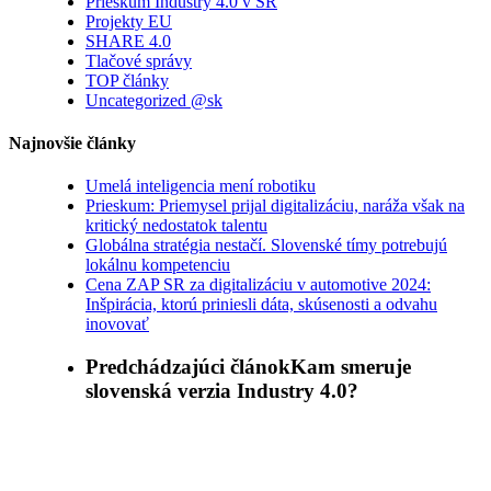
Prieskum Industry 4.0 v SR
Projekty EU
SHARE 4.0
Tlačové správy
TOP články
Uncategorized @sk
Najnovšie články
Umelá inteligencia mení robotiku
Prieskum: Priemysel prijal digitalizáciu, naráža však na
kritický nedostatok talentu
Globálna stratégia nestačí. Slovenské tímy potrebujú
lokálnu kompetenciu
Cena ZAP SR za digitalizáciu v automotive 2024:
Inšpirácia, ktorú priniesli dáta, skúsenosti a odvahu
inovovať
Predchádzajúci článok
Kam smeruje
slovenská verzia Industry 4.0?