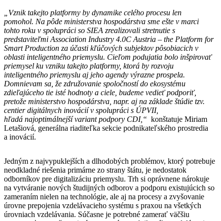
„Vznik takejto platformy by dynamike celého procesu len
pomohol. Na pôde ministerstva hospodárstva sme ešte v marci
tohto roku v spolupráci so SIEA zrealizovali stretnutie s
predstaviteľmi Association Industry 4.0C Austria – the Platform for
Smart Production za účasti kľúčových subjektov pôsobiacich v
oblasti inteligentného priemyslu. Cieľom podujatia bolo inšpirovať
priemysel ku vzniku takejto platformy, ktorá by rozvoju
inteligentného priemyslu aj jeho agendy výrazne prospela.
Domnievam sa, že združovanie spoločností do ekosystému
zdieľajúceho tie isté hodnoty a ciele, budeme vedieť podporiť,
pretože ministerstvo hospodárstva, napr. aj na základe štúdie tzv.
centier digitálnych inovácií v spolupráci s ÚPVII,
hľadá najoptimálnejší variant podpory CDI,“
konštatuje Miriam
Letašiová, generálna riaditeľka sekcie podnikateľského prostredia
a inovácií.
Jedným z najvypuklejších a dlhodobých problémov, ktorý potrebuje
neodkladné riešenia primárne zo strany štátu, je nedostatok
odborníkov pre digitalizáciu priemyslu. Trh si oprávnene nárokuje
na vytváranie nových študijných odborov a podporu existujúcich so
zameraním nielen na technológie, ale aj na procesy a zvyšovanie
úrovne prepojenia vzdelávacieho systému s praxou na všetkých
úrovniach vzdelávania. Súčasne je potrebné zamerať väčšiu