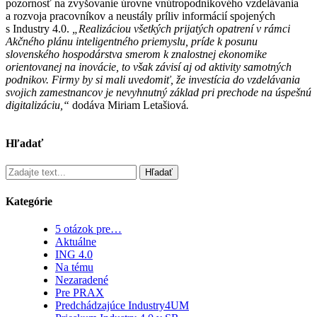
pozornosť na zvyšovanie úrovne vnútropodnikového vzdelávania
a rozvoja pracovníkov a neustály príliv informácií spojených
s Industry 4.0.
„Realizáciou všetkých prijatých opatrení v rámci
Akčného plánu inteligentného priemyslu, príde k posunu
slovenského hospodárstva smerom k znalostnej ekonomike
orientovanej na inovácie, to však závisí aj od aktivity samotných
podnikov. Firmy by si mali uvedomiť, že investícia do vzdelávania
svojich zamestnancov je nevyhnutný základ pri prechode na úspešnú
digitalizáciu,“
dodáva Miriam Letašiová
.
Hľadať
Hľadať
Kategórie
5 otázok pre…
Aktuálne
ING 4.0
Na tému
Nezaradené
Pre PRAX
Predchádzajúce Industry4UM