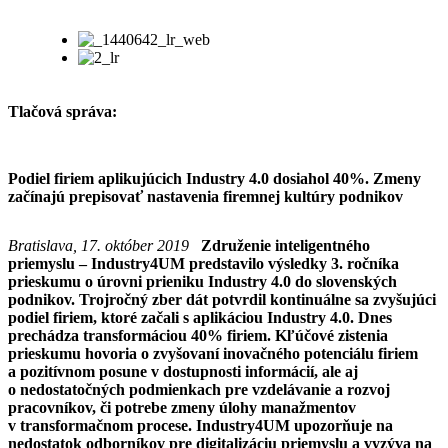
Tlačová správa:
Podiel firiem aplikujúcich Industry 4.0 dosiahol 40%. Zmeny
začínajú prepisovať nastavenia firemnej kultúry podnikov
Bratislava, 17. október 2019
Združenie inteligentného
priemyslu – Industry4UM predstavilo výsledky 3. ročníka
prieskumu o úrovni prieniku Industry 4.0 do slovenských
podnikov. Trojročný zber dát potvrdil kontinuálne sa zvyšujúci
podiel firiem, ktoré začali s aplikáciou Industry 4.0. Dnes
prechádza transformáciou 40% firiem. Kľúčové zistenia
prieskumu hovoria o zvyšovaní inovačného potenciálu firiem
a pozitívnom posune v dostupnosti informácií, ale aj
o nedostatočných podmienkach pre vzdelávanie a rozvoj
pracovníkov, či potrebe zmeny úlohy manažmentov
v transformačnom procese. Industry4UM upozorňuje na
nedostatok odborníkov pre digitalizáciu priemyslu a vyzýva na