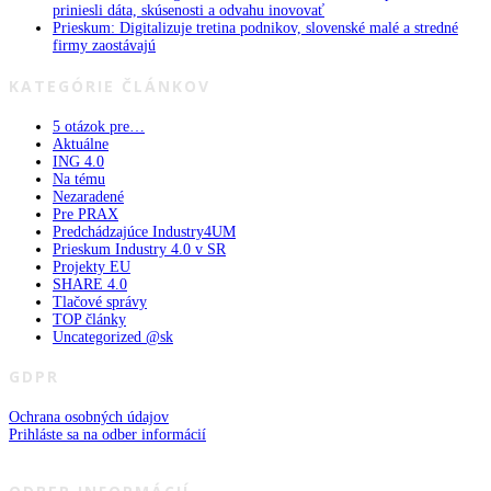
priniesli dáta, skúsenosti a odvahu inovovať
Prieskum: Digitalizuje tretina podnikov, slovenské malé a stredné
firmy zaostávajú
KATEGÓRIE ČLÁNKOV
5 otázok pre…
Aktuálne
ING 4.0
Na tému
Nezaradené
Pre PRAX
Predchádzajúce Industry4UM
Prieskum Industry 4.0 v SR
Projekty EU
SHARE 4.0
Tlačové správy
TOP články
Uncategorized @sk
GDPR
Ochrana osobných údajov
Prihláste sa na odber informácií