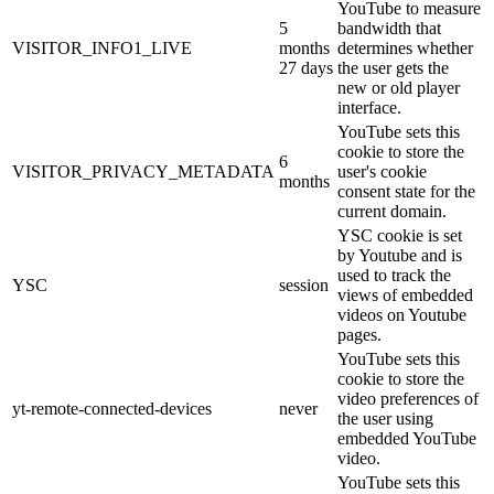
YouTube to measure
5
bandwidth that
VISITOR_INFO1_LIVE
months
determines whether
27 days
the user gets the
new or old player
interface.
YouTube sets this
cookie to store the
6
VISITOR_PRIVACY_METADATA
user's cookie
months
consent state for the
current domain.
YSC cookie is set
by Youtube and is
used to track the
YSC
session
views of embedded
videos on Youtube
pages.
YouTube sets this
cookie to store the
video preferences of
yt-remote-connected-devices
never
the user using
embedded YouTube
video.
YouTube sets this