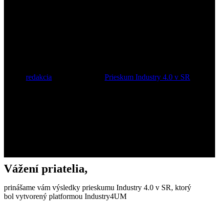
prieskumu Industry 4.0 v
SR 2019
Autor:
redakcia
30. októbra 2019
Prieskum Industry 4.0 v SR
Vážení priatelia,
prinášame vám výsledky prieskumu Industry 4.0 v SR, ktorý
bol vytvorený platformou Industry4UM