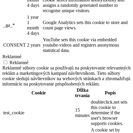
4 days
assigns a randomly generated number to
recognise unique visitors.
1 year
1
Google Analytics sets this cookie to store and
_ga_*
month
count page views.
4 days
YouTube sets this cookie via embedded
CONSENT
2 years
youtube-videos and registers anonymous
statistical data.
Reklamné
Reklamné
Reklamné súbory cookie sa používajú na poskytovanie relevantných
reklám a marketingových kampaní návštevníkom. Tieto súbory
cookie sledujú návštevníkov na webových stránkach a zhromažďujú
informácie na poskytovanie prispôsobených reklám.
Dĺžka
Cookie
Popis
trvania
doubleclick.net sets
this cookie to
15
test_cookie
determine if the
minutes
user's browser
supports cookies.
A cookie set by