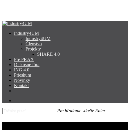
Skip
to
main
content
search
Menu
Industry4UM
Industry4UM
Členstvo
Projekty
SHARE 4.0
Pre PRAX
Diskusné fóra
ING 4.0
Prieskum
Novinky
Kontakt
facebook
linkedin
youtube
search
Pre hľadanie stlačte Enter
Close
Search
Vyhodnotenie