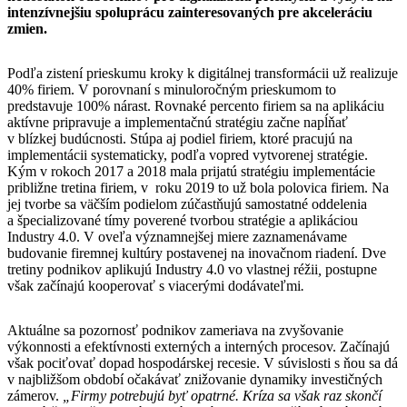
intenzívnejšiu spoluprácu zainteresovaných pre akceleráciu
zmien.
Podľa zistení prieskumu kroky k digitálnej transformácii už realizuje
40% firiem. V porovnaní s minuloročným prieskumom to
predstavuje 100% nárast. Rovnaké percento firiem sa na aplikáciu
aktívne pripravuje a implementačnú stratégiu začne napĺňať
v blízkej budúcnosti. Stúpa aj podiel firiem, ktoré pracujú na
implementácii systematicky, podľa vopred vytvorenej stratégie.
Kým v rokoch 2017 a 2018 mala prijatú stratégiu implementácie
približne tretina firiem, v roku 2019 to už bola polovica firiem. Na
jej tvorbe sa väčším podielom zúčastňujú samostatné oddelenia
a špecializované tímy poverené tvorbou stratégie a aplikáciou
Industry 4.0. V oveľa významnejšej miere zaznamenávame
budovanie firemnej kultúry postavenej na inovačnom riadení. Dve
tretiny podnikov aplikujú Industry 4.0 vo vlastnej réžii
,
postupne
však začínajú kooperovať s viacerými dodávateľmi
.
Aktuálne sa pozornosť podnikov zameriava na zvyšovanie
výkonnosti a efektívnosti externých a interných procesov. Začínajú
však pociťovať dopad hospodárskej recesie. V súvislosti s ňou sa dá
v najbližšom období očakávať znižovanie dynamiky investičných
zámerov.
„Firmy potrebujú byť opatrné. Kríza sa však raz skončí