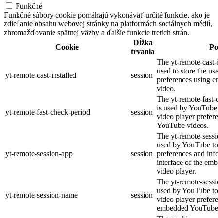
Funkčné
Funkčné súbory cookie pomáhajú vykonávať určité funkcie, ako je
zdieľanie obsahu webovej stránky na platformách sociálnych médií,
zhromažďovanie spätnej väzby a ďalšie funkcie tretích strán.
Dĺžka
Cookie
Po
trvania
The yt-remote-cast-i
used to store the us
yt-remote-cast-installed
session
preferences using
video.
The yt-remote-fast-
is used by YouTube t
yt-remote-fast-check-period
session
video player prefer
YouTube videos.
The yt-remote-sessi
used by YouTube to 
yt-remote-session-app
session
preferences and inf
interface of the e
video player.
The yt-remote-sessi
used by YouTube to 
yt-remote-session-name
session
video player prefer
embedded YouTube 