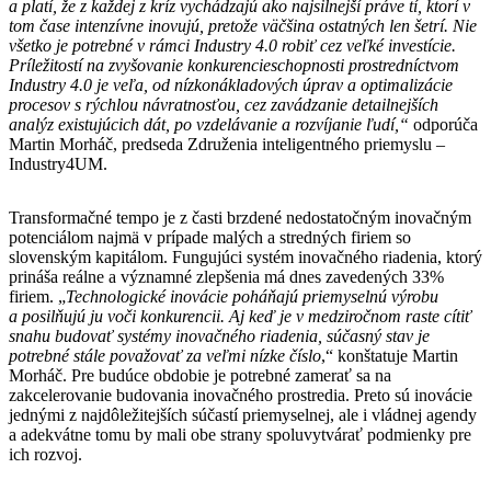
a platí, že z každej z kríz vychádzajú ako najsilnejší práve tí, ktorí v
tom čase intenzívne inovujú, pretože väčšina ostatných len šetrí. Nie
všetko je potrebné v rámci Industry 4.0 robiť cez veľké investície.
Príležitostí na zvyšovanie konkurencieschopnosti prostredníctvom
Industry 4.0 je veľa, od nízkonákladových úprav a optimalizácie
procesov s rýchlou návratnosťou, cez zavádzanie detailnejších
analýz existujúcich dát, po vzdelávanie a rozvíjanie ľudí,“
odporúča
Martin Morháč, predseda Združenia inteligentného priemyslu –
Industry4UM.
Transformačné tempo je z časti brzdené nedostatočným inovačným
potenciálom najmä v prípade malých a stredných firiem so
slovenským kapitálom. Fungujúci systém inovačného riadenia, ktorý
prináša reálne a významné zlepšenia má dnes zavedených 33%
firiem. „
Technologické inovácie poháňajú priemyselnú výrobu
a posilňujú ju voči konkurencii
. Aj keď je v medziročnom raste cítiť
snahu budovať systémy inovačného riadenia, súčasný stav je
potrebné stále považovať za veľmi nízke číslo
,“ konštatuje Martin
Morháč. Pre budúce obdobie je potrebné zamerať sa na
zakcelerovanie budovania inovačného prostredia. Preto sú inovácie
jednými z najdôležitejších súčastí priemyselnej, ale i vládnej agendy
a adekvátne tomu by mali obe strany spoluvytvárať podmienky pre
ich rozvoj.