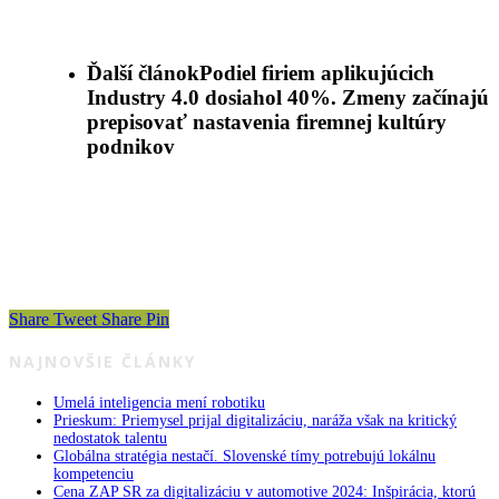
Ďalší článok
Podiel firiem aplikujúcich
Industry 4.0 dosiahol 40%. Zmeny začínajú
prepisovať nastavenia firemnej kultúry
podnikov
Share
Tweet
Share
Pin
NAJNOVŠIE ČLÁNKY
Umelá inteligencia mení robotiku
Prieskum: Priemysel prijal digitalizáciu, naráža však na kritický
nedostatok talentu
Globálna stratégia nestačí. Slovenské tímy potrebujú lokálnu
kompetenciu
Cena ZAP SR za digitalizáciu v automotive 2024: Inšpirácia, ktorú