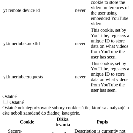
cookie to store the
video preferences of
yt-remote-device-id
never
the user using
embedded YouTube
video.
This cookie, set by
YouTube, registers a
unique ID to store
yt.innertube::nextId
never
data on what videos
from YouTube the
user has seen.
This cookie, set by
YouTube, registers a
unique ID to store
yt.innertube::requests
never
data on what videos
from YouTube the
user has seen.
Ostatné
Ostatné
Ostatné nekategorizované súbory cookie sú tie, ktoré sa analyzujú a
ešte neboli zaradené do žiadnej kategórie.
Dĺžka
Cookie
Popis
trvania
__Secure-
Description is currently not