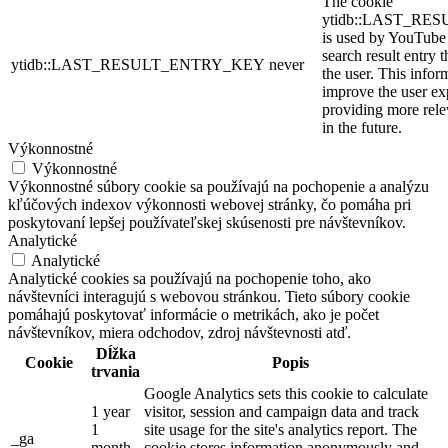
The cookie
ytidb::LAST_R
is used by YouTube t
search result entry 
ytidb::LAST_RESULT_ENTRY_KEY
never
the user. This infor
improve the user ex
providing more relev
in the future.
Výkonnostné
Výkonnostné
Výkonnostné súbory cookie sa používajú na pochopenie a analýzu
kľúčových indexov výkonnosti webovej stránky, čo pomáha pri
poskytovaní lepšej používateľskej skúsenosti pre návštevníkov.
Analytické
Analytické
Analytické cookies sa používajú na pochopenie toho, ako
návštevníci interagujú s webovou stránkou. Tieto súbory cookie
pomáhajú poskytovať informácie o metrikách, ako je počet
návštevníkov, miera odchodov, zdroj návštevnosti atď.
Dĺžka
Cookie
Popis
trvania
Google Analytics sets this cookie to calculate
1 year
visitor, session and campaign data and track
1
site usage for the site's analytics report. The
_ga
month
cookie stores information anonymously and