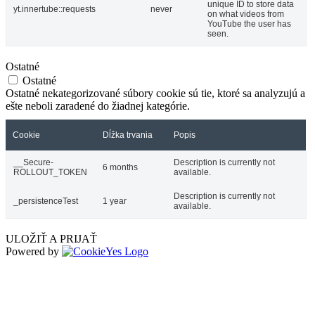
unique ID to store data
yt.innertube::requests
never
on what videos from
YouTube the user has
seen.
Ostatné
Ostatné
Ostatné nekategorizované súbory cookie sú tie, ktoré sa analyzujú a
ešte neboli zaradené do žiadnej kategórie.
Cookie
Dĺžka trvania
Popis
__Secure-
Description is currently not
6 months
ROLLOUT_TOKEN
available.
Description is currently not
_persistenceTest
1 year
available.
ULOŽIŤ A PRIJAŤ
Powered by