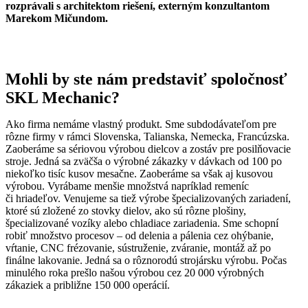
rozprávali s architektom riešení, externým konzultantom
Marekom Mičundom.
Mohli by ste nám predstaviť spoločnosť
SKL Mechanic?
Ako firma nemáme vlastný produkt. Sme subdodávateľom pre
rôzne firmy v rámci Slovenska, Talianska, Nemecka, Francúzska.
Zaoberáme sa sériovou výrobou dielcov a zostáv pre posilňovacie
stroje. Jedná sa zväčša o výrobné zákazky v dávkach od 100 po
niekoľko tisíc kusov mesačne. Zaoberáme sa však aj kusovou
výrobou. Vyrábame menšie množstvá napríklad remeníc
či hriadeľov. Venujeme sa tiež výrobe špecializovaných zariadení,
ktoré sú zložené zo stovky dielov, ako sú rôzne plošiny,
špecializované vozíky alebo chladiace zariadenia. Sme schopní
robiť množstvo procesov – od delenia a pálenia cez ohýbanie,
vŕtanie, CNC frézovanie, sústruženie, zváranie, montáž až po
finálne lakovanie. Jedná sa o rôznorodú strojársku výrobu. Počas
minulého roka prešlo našou výrobou cez 20 000 výrobných
zákaziek a približne 150 000 operácií.