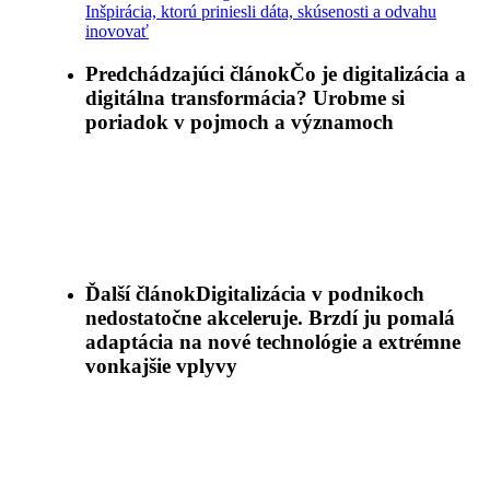
Inšpirácia, ktorú priniesli dáta, skúsenosti a odvahu
inovovať
Predchádzajúci článok
Čo je digitalizácia a
digitálna transformácia? Urobme si
poriadok v pojmoch a významoch
Ďalší článok
Digitalizácia v podnikoch
nedostatočne akceleruje. Brzdí ju pomalá
adaptácia na nové technológie a extrémne
vonkajšie vplyvy