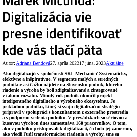
Marek Mičunda:
Digitalizácia vie
presne identifikovať
kde vás tlačí päta
Autor:
Adriana Bendová
27. apríla 2022
17 júna, 2023
Aktuálne
Ako digitalizujú v spoločnosti SKL Mechanic? Systematicky,
efektívne a inšpiratívne. V segmente malých a stredných
podnikov asi ťažko nájdete na Slovensku podnik, ktorého
riadenie a výroba by boli zdigitalizované a zintegrované
v takom rozsahu. Minulý rok podnik ukončil projekt
inteligentného digitálneho a výrobného ekosystému. Je
príkladom podniku, ktorý si svoju digitalizačnú stratégiu
pripravil v spolupráci s konzultantom z externého prostredia
a s podporou vedenia podniku. V prevádzkach so sériovou a
kusovou výrobou dnes zamestnáva 160 pracovníkov. O tom,
ako v podniku pristupovali k digitalizácii, čo bolo jej zámerom,
ako viedli ľudí transformáciou riadenia a výroby, sme sa