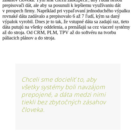
prepisovači dát, ale aby sa posunuli k lepšiemu využívaniu dát
v prospech firmy. Napríklad pri vypaľovaní jednoduchého výpalku
rovnaké dáta zadávalo a prepisovalo 6 až 7 ľudí, kým sa daný
výpalok vyrobil. Dnes je to tak, že vstupné dáta sa zadajú raz, tieto
dáta putujú na všetky oddelenia, a prenášajú sa cez viaceré systémy
až do stroja. Od CRM, PLM, TPV až do softvéru na tvorbu
páliacich plánov a do stroja.
Chceli sme docieliť to, aby
všetky systémy boli navzájom
prepojené, a dáta medzi nimi
tiekli bez zbytočných zásahov
človeka.