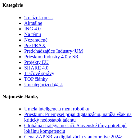
Kategórie
5 otázok pre…
Aktuálne
ING 4.0
Na tému
Nezaradené
Pre PRAX
Predchádzajúce Industry4UM
Prieskum Industry 4.0 v SR
Projekty EU
SHARE 4.0
Tlačové správy
TOP články
Uncategorized @sk
Najnovšie články
Umelá inteligencia mení robotiku
Prieskum: Priemysel prijal digitalizáciu, naráža však na
kritický nedostatok talentu
Globálna stratégia nestačí. Slovenské tímy potrebujú
lokálnu kompetenciu
Cena ZAP SR za digitalizáciu v automotive 2024: