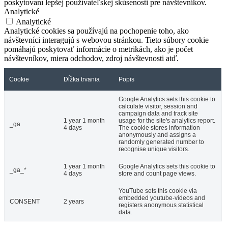
poskytovaní lepšej používateľskej skúsenosti pre návštevníkov.
Analytické
Analytické
Analytické cookies sa používajú na pochopenie toho, ako
návštevníci interagujú s webovou stránkou. Tieto súbory cookie
pomáhajú poskytovať informácie o metrikách, ako je počet
návštevníkov, miera odchodov, zdroj návštevnosti atď.
Cookie
Dĺžka trvania
Popis
Google Analytics sets this cookie to
calculate visitor, session and
campaign data and track site
1 year 1 month
usage for the site's analytics report.
_ga
4 days
The cookie stores information
anonymously and assigns a
randomly generated number to
recognise unique visitors.
1 year 1 month
Google Analytics sets this cookie to
_ga_*
4 days
store and count page views.
YouTube sets this cookie via
embedded youtube-videos and
CONSENT
2 years
registers anonymous statistical
data.