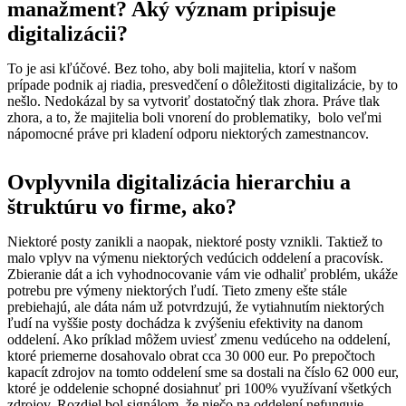
manažment? Aký význam pripisuje
digitalizácii?
To je asi kľúčové. Bez toho, aby boli majitelia, ktorí v našom
prípade podnik aj riadia, presvedčení o dôležitosti digitalizácie, by to
nešlo. Nedokázal by sa vytvoriť dostatočný tlak zhora. Práve tlak
zhora, a to, že majitelia boli vnorení do problematiky, bolo veľmi
nápomocné práve pri kladení odporu niektorých zamestnancov.
Ovplyvnila digitalizácia hierarchiu a
štruktúru vo firme, ako?
Niektoré posty zanikli a naopak, niektoré posty vznikli. Taktiež to
malo vplyv na výmenu niektorých vedúcich oddelení a pracovísk.
Zbieranie dát a ich vyhodnocovanie vám vie odhaliť problém, ukáže
potrebu pre výmeny niektorých ľudí. Tieto zmeny ešte stále
prebiehajú, ale dáta nám už potvrdzujú, že vytiahnutím niektorých
ľudí na vyššie posty dochádza k zvýšeniu efektivity na danom
oddelení. Ako príklad môžem uviesť zmenu vedúceho na oddelení,
ktoré priemerne dosahovalo obrat cca 30 000 eur. Po prepočtoch
kapacít zdrojov na tomto oddelení sme sa dostali na číslo 62 000 eur,
ktoré je oddelenie schopné dosiahnuť pri 100% využívaní všetkých
zdrojov. Rozdiel bol signálom, že niečo na oddelení nefunguje