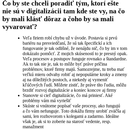
Čo by ste chceli poradiť tým, ktorí ešte
nie sú v digitalizácii tam kde ste vy, na čo
by mali klásť dôraz a čoho by sa mali
vyvarovať?
Veľa firiem robí chybu už v úvode. Postavia si prvú
bariéru na presviedčaní, že sú tak špecifickí a ich
fungovanie je tak odlišné, že nenájdu nič, čo by im v tom
dokázalo pomôcť. Z mojich skúseností to je presný opak.
Veľa procesov a postupov funguje rovnako a štandardne.
Ak to tak nie je, tak to môže byť práve príčina
problémov, ktoré firmy majú. Samozrejme, tu treba mať
veľkú mieru odvahy robiť aj nepopulárne kroky a zmeny
aj na dôležitých postoch, a niekedy aj vymeniť
kľúčových ľudí. Môžete zistiť, že práve títo ľudia, môžu
brzdiť rozvoj digitalizácie a koniec koncov aj firmy
Stanovte si cieľ digitalizácie, čo má priniesť. Aké
problémy vám má vyriešiť
Skúste si vnútorne popísať vaše procesy, ako fungujú
a čo vám nefunguje. Toto dokážu firmy urobiť zväčša aj
sami, len rozhovorom s kolegami a zadarmo. Ideálne
však je, ak si to zoberie na starosť vedenie, resp.
manažment