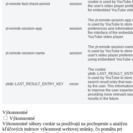
cookie is used by YouTube t
yt-remote-fast-check-period
session
the user's video player pref
for embedded YouTube vide
The yt-remote-session-app 
is used by YouTube to store
yt-remote-session-app
session
preferences and informatio
the interface of the embedd
YouTube video player.
The yt-remote-session-nam
is used by YouTube to store
yt-remote-session-name
session
user's video player prefere
using embedded YouTube v
The cookie
ytidb::LAST_RESULT_EN
is used by YouTube to store 
search result entry that was
ytidb::LAST_RESULT_ENTRY_KEY
never
by the user. This informatio
to improve the user experie
providing more relevant se
results in the future.
Výkonnostné
Výkonnostné
Výkonnostné súbory cookie sa používajú na pochopenie a analýzu
kľúčových indexov výkonnosti webovej stránky, čo pomáha pri