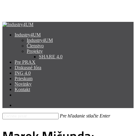
Skip
to
main
content
search
Menu
Industry4UM
Industry4UM
Členstvo
Projekty
SHARE 4.0
Pre PRAX
Diskusné fóra
ING 4.0
Prieskum
Novinky
Kontakt
facebook
linkedin
youtube
search
Pre hľadanie stlačte Enter
Close
Search