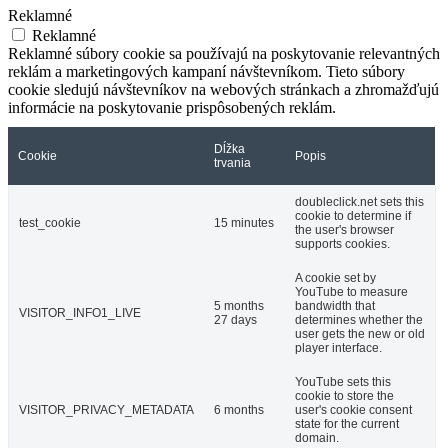
Reklamné
Reklamné
Reklamné súbory cookie sa používajú na poskytovanie relevantných
reklám a marketingových kampaní návštevníkom. Tieto súbory
cookie sledujú návštevníkov na webových stránkach a zhromažďujú
informácie na poskytovanie prispôsobených reklám.
Dĺžka
Cookie
Popis
trvania
doubleclick.net sets this
cookie to determine if
test_cookie
15 minutes
the user's browser
supports cookies.
A cookie set by
YouTube to measure
5 months
bandwidth that
VISITOR_INFO1_LIVE
27 days
determines whether the
user gets the new or old
player interface.
YouTube sets this
cookie to store the
VISITOR_PRIVACY_METADATA
6 months
user's cookie consent
state for the current
domain.