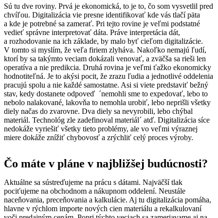
Sú tu dve roviny. Prvá je ekonomická, to je to, čo som vysvetlil pred
chvíľou. Digitalizácia vie presne identifikovať kde vás tlačí päta
a kde je potrebné sa zamerať. Pri tejto rovine je veľmi podstatné
vedieť správne interpretovať dáta. Práve interpretácia dát,
a rozhodovanie na ich základe, by malo byť cieľom digitalizácie.
V tomto si myslím, že veľa firiem zlyháva. Nakoľko nemajú ľudí,
ktorí by sa takýmto veciam dokázali venovať, a zväčša sa rieši len
operatíva a nie predikcia. Druhá rovina je veľmi ťažko ekonomicky
hodnotiteľná. Je to akýsi pocit, že zrazu ľudia a jednotlivé oddelenia
pracujú spolu a nie každé samostatne. Asi si viete predstaviť bežný
stav, kedy dostanete odpoveď ´nemohli sme to expedovať, lebo to
nebolo nalakované, lakovňa to nemohla urobiť, lebo neprišli všetky
diely načas do zvarovne. Dva diely sa nevyrobili, lebo chýbal
materiál. Technológ zle zadefinoval materiál´ atď. Digitalizácia síce
nedokáže vyriešiť všetky tieto problémy, ale vo veľmi výraznej
miere dokáže znížiť chybovosť a zrýchliť celý proces výroby.
Čo máte v pláne v najbližšej budúcnosti?
Aktuálne sa sústreďujeme na prácu s dátami. Najväčší tlak
pociťujeme na obchodnom a nákupnom oddelení. Neustále
naceňovania, preceňovania a kalkulácie. Aj tu digitalizácia pomáha,
hlavne v rýchlom importe nových cien materiálu a rekalkulovaní
voči predajným cenám. Popri týchto veciach sa zameriavame aj na