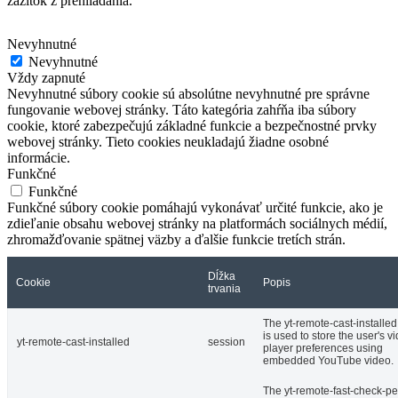
zážitok z prehliadania.
Nevyhnutné
Nevyhnutné
Vždy zapnuté
Nevyhnutné súbory cookie sú absolútne nevyhnutné pre správne
fungovanie webovej stránky. Táto kategória zahŕňa iba súbory
cookie, ktoré zabezpečujú základné funkcie a bezpečnostné prvky
webovej stránky. Tieto cookies neukladajú žiadne osobné
informácie.
Funkčné
Funkčné
Funkčné súbory cookie pomáhajú vykonávať určité funkcie, ako je
zdieľanie obsahu webovej stránky na platformách sociálnych médií,
zhromažďovanie spätnej väzby a ďalšie funkcie tretích strán.
Dĺžka
Cookie
Popis
trvania
The yt-remote-cast-installed
is used to store the user's v
yt-remote-cast-installed
session
player preferences using
embedded YouTube video.
The yt-remote-fast-check-pe