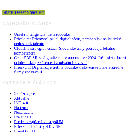
Share
Tweet
Share
Pin
NAJNOVŠIE ČLÁNKY
Umelá inteligencia mení robotiku
Prieskum: Priemysel prijal digitalizáciu, naráža však na kritický
nedostatok talentu
Globálna stratégia nestačí. Slovenské tímy potrebujú lokálnu
kompetenciu
Cena ZAP SR za digitalizáciu v automotive 2024: Inšpirácia, ktorú
priniesli dáta, skúsenosti a odvahu inovovať
Prieskum: Digitalizuje tretina podnikov, slovenské malé a stredné
firmy zaostávajú
KATEGÓRIE ČLÁNKOV
5 otázok pre…
Aktuálne
ING 4.0
Na tému
Nezaradené
Pre PRAX
Predchádzajúce Industry4UM
Prieskum Industry 4.0 v SR
Projekty EU