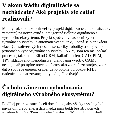
V akom štádiu digitalizácie sa
nachádzate? Aké projekty ste zatiaľ
realizovali?
Minulý rok sme ukončili veľký projekt digitalizácie a automatizácie,
zameraný na komplexné a inteligentné riešenie digitálneho a
výrobného ekosystému. Projekt spočíval v nasadení kyber-
fyzikálneho systému a automatizovanej linky. Jedná sa o aplikáciu
viacerých softvérových riešení, senzoriky, robotiky a strojov do
jednotného kyber-fyzikálneho systému. Ak by som ich mal opísať
procesne, tak sme prešli od CRM, kalkulácii cien, CAD, PLM,
TPV, skladového hospodárstva, plánovania výroby, CAMu,
nestingu až po úplne nové platformy ako zber dát zo strojov, zber
dát o spotrebe energií, či zber dát o polohe výrobkov RTLS,
riadenie automatizovanej linky a digitálne dvojča.
Čo bolo zámerom vybudovania
digitálneho výrobného ekosystému
?
Po dlhej príprave sme chceli docieliť to, aby všetky systémy boli
navzájom prepojené, a dáta medzi nimi tiekli bez zbytočných
zásahov človeka. Tým sme chceli zabezpečiť, aby ľudia neboli