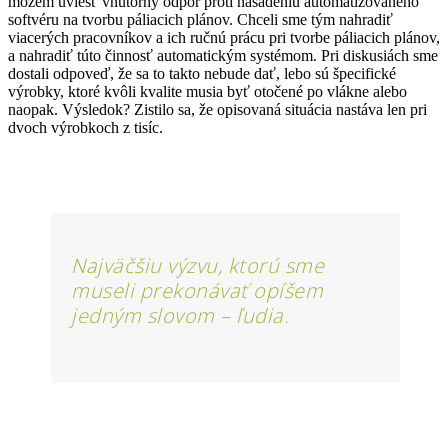
môžem uviesť vnútorný odpor proti nasadeniu automatizovaného
softvéru na tvorbu páliacich plánov. Chceli sme tým nahradiť
viacerých pracovníkov a ich ručnú prácu pri tvorbe páliacich plánov,
a nahradiť túto činnosť automatickým systémom. Pri diskusiách sme
dostali odpoveď, že sa to takto nebude dať, lebo sú špecifické
výrobky, ktoré kvôli kvalite musia byť otočené po vlákne alebo
naopak. Výsledok? Zistilo sa, že opisovaná situácia nastáva len pri
dvoch výrobkoch z tisíc.
Najväčšiu výzvu, ktorú sme
museli prekonávať opíšem
jedným slovom – ľudia.