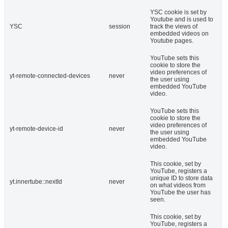
YSC cookie is set by
Youtube and is used to
YSC
session
track the views of
embedded videos on
Youtube pages.
YouTube sets this
cookie to store the
video preferences of
yt-remote-connected-devices
never
the user using
embedded YouTube
video.
YouTube sets this
cookie to store the
video preferences of
yt-remote-device-id
never
the user using
embedded YouTube
video.
This cookie, set by
YouTube, registers a
unique ID to store data
yt.innertube::nextId
never
on what videos from
YouTube the user has
seen.
This cookie, set by
YouTube, registers a