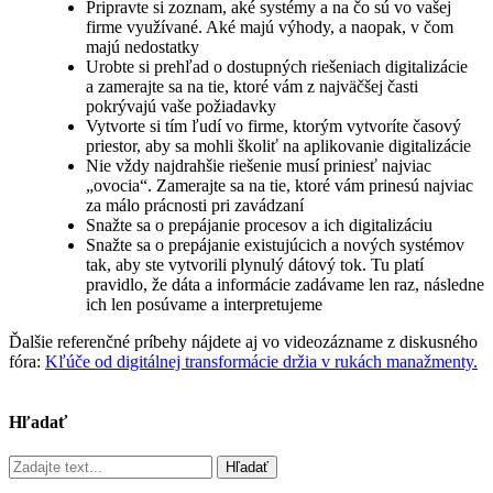
Pripravte si zoznam, aké systémy a na čo sú vo vašej
firme využívané. Aké majú výhody, a naopak, v čom
majú nedostatky
Urobte si prehľad o dostupných riešeniach digitalizácie
a zamerajte sa na tie, ktoré vám z najväčšej časti
pokrývajú vaše požiadavky
Vytvorte si tím ľudí vo firme, ktorým vytvoríte časový
priestor, aby sa mohli školiť na aplikovanie digitalizácie
Nie vždy najdrahšie riešenie musí priniesť najviac
„ovocia“. Zamerajte sa na tie, ktoré vám prinesú najviac
za málo prácnosti pri zavádzaní
Snažte sa o prepájanie procesov a ich digitalizáciu
Snažte sa o prepájanie existujúcich a nových systémov
tak, aby ste vytvorili plynulý dátový tok. Tu platí
pravidlo, že dáta a informácie zadávame len raz, následne
ich len posúvame a interpretujeme
Ďalšie referenčné príbehy nájdete aj vo videozázname z diskusného
fóra:
Kľúče od digitálnej transformácie držia v rukách manažmenty.
Hľadať
Hľadať