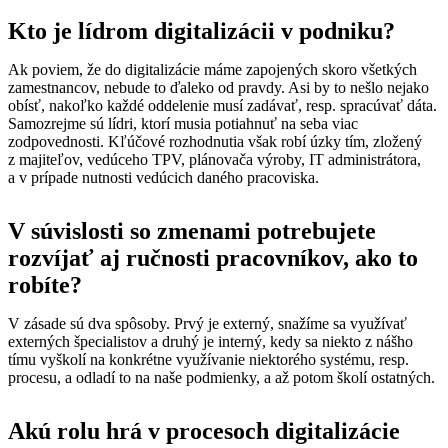
Kto je lídrom digitalizácii v podniku?
Ak poviem, že do digitalizácie máme zapojených skoro všetkých
zamestnancov, nebude to ďaleko od pravdy. Asi by to nešlo nejako
obísť, nakoľko každé oddelenie musí zadávať, resp. spracúvať dáta.
Samozrejme sú lídri, ktorí musia potiahnuť na seba viac
zodpovednosti. Kľúčové rozhodnutia však robí úzky tím, zložený
z majiteľov, vedúceho TPV, plánovača výroby, IT administrátora,
a v prípade nutnosti vedúcich daného pracoviska.
V súvislosti so zmenami potrebujete
rozvíjať aj ručnosti pracovníkov, ako to
robíte?
V zásade sú dva spôsoby. Prvý je externý, snažíme sa využívať
externých špecialistov a druhý je interný, kedy sa niekto z nášho
tímu vyškolí na konkrétne využívanie niektorého systému, resp.
procesu, a odladí to na naše podmienky, a až potom školí ostatných.
Akú rolu hrá v procesoch digitalizácie