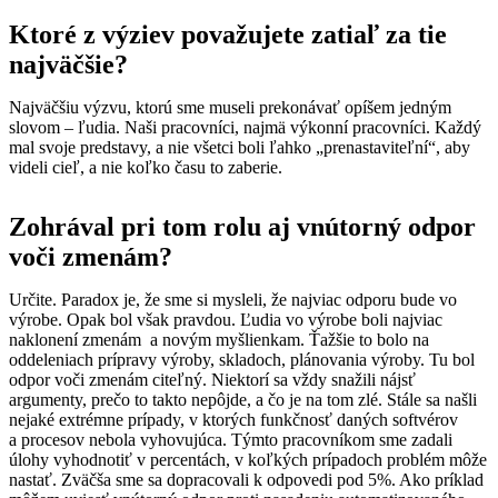
Ktoré z výziev považujete zatiaľ za tie
najväčšie?
Najväčšiu výzvu, ktorú sme museli prekonávať opíšem jedným
slovom – ľudia. Naši pracovníci, najmä výkonní pracovníci. Každý
mal svoje predstavy, a nie všetci boli ľahko „prenastaviteľní“, aby
videli cieľ, a nie koľko času to zaberie.
Zohrával pri tom rolu aj vnútorný odpor
voči zmenám?
Určite. Paradox je, že sme si mysleli, že najviac odporu bude vo
výrobe. Opak bol však pravdou. Ľudia vo výrobe boli najviac
naklonení zmenám a novým myšlienkam. Ťažšie to bolo na
oddeleniach prípravy výroby, skladoch, plánovania výroby. Tu bol
odpor voči zmenám citeľný. Niektorí sa vždy snažili nájsť
argumenty, prečo to takto nepôjde, a čo je na tom zlé. Stále sa našli
nejaké extrémne prípady, v ktorých funkčnosť daných softvérov
a procesov nebola vyhovujúca. Týmto pracovníkom sme zadali
úlohy vyhodnotiť v percentách, v koľkých prípadoch problém môže
nastať. Zväčša sme sa dopracovali k odpovedi pod 5%. Ako príklad