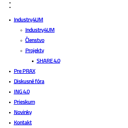
linkedin
youtube
Close
Industry4UM
Menu
Industry4UM
Členstvo
Projekty
SHARE 4.0
Pre PRAX
Diskusné fóra
ING 4.0
Prieskum
Novinky
Kontakt