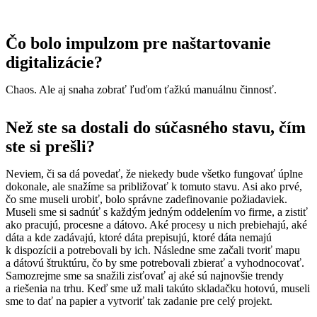
Čo bolo impulzom pre naštartovanie
digitalizácie?
Chaos. Ale aj snaha zobrať ľuďom ťažkú manuálnu činnosť.
Než ste sa dostali do súčasného stavu, čím
ste si prešli?
Neviem, či sa dá povedať, že niekedy bude všetko fungovať úplne
dokonale, ale snažíme sa približovať k tomuto stavu. Asi ako prvé,
čo sme museli urobiť, bolo správne zadefinovanie požiadaviek.
Museli sme si sadnúť s každým jedným oddelením vo firme, a zistiť
ako pracujú, procesne a dátovo. Aké procesy u nich prebiehajú, aké
dáta a kde zadávajú, ktoré dáta prepisujú, ktoré dáta nemajú
k dispozícii a potrebovali by ich. Následne sme začali tvoriť mapu
a dátovú štruktúru, čo by sme potrebovali zbierať a vyhodnocovať.
Samozrejme sme sa snažili zisťovať aj aké sú najnovšie trendy
a riešenia na trhu. Keď sme už mali takúto skladačku hotovú, museli
sme to dať na papier a vytvoriť tak zadanie pre celý projekt.