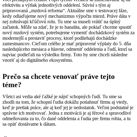
efektivitu a výtlak jednotlivých oddelení. Súvisí s tým aj
pripravovaná „mzdová reforma“. Aktuálne sme v testovacej fáze,
kedy odlaďujeme nový mechanizmus výpočtu miezd. Práve dáta v
nej zohrávajú kľúčovú rolu. Tu sme sa museli vrátiť na úplný
začiatok. Môže sa zdať, že je to banalita, ale pokiaľ chceme spustiť
nový mzdový systém, potrebujeme vymeniť dochádzkový systém za
modernejší a prestaviť procesy, ktoré podliehajú dochádzke
zamestnancov. Cieľom celého je mať pripravené výplaty do 5. dňa
nasledujúceho mesiaca a hlavne, odmeniť oddelenia a ľudí, ktorí sa
najviac podieľali na výsledku firmy. Toto by sme chceli následne
vnoriť aj do digitálneho ekosystému.
Prečo sa chcete venovať práve tejto
téme?
Všetci asi vedia aké ťažké je nájsť schopných ľudí. Tu sme sa
zhodli na tom, že schopní ľudia dokážu potiahnuť firmu aj vtedy,
keď je pretlak práce, ale aj keď jej je nedostatok. Veľmi podstatné je
správne ich motivovať. Jedna z motivácii je aj férové a spravodlivé
odmeňovania za to, čo dané oddelenia a ľudia pre firmu robia, a tu
sa opäť dostávame k dátam.