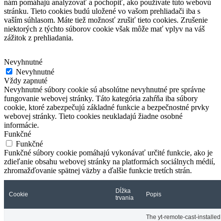
nám pomáhajú analyzovať a pochopiť, ako používate túto webovú
stránku.
Tieto cookies budú uložené vo vašom prehliadači iba s
vaším súhlasom.
Máte tiež možnosť zrušiť tieto cookies.
Zrušenie
niektorých z týchto súborov cookie však môže mať vplyv na váš
zážitok z prehliadania.
Nevyhnutné
Nevyhnutné
Vždy zapnuté
Nevyhnutné súbory cookie sú absolútne nevyhnutné pre správne
fungovanie webovej stránky. Táto kategória zahŕňa iba súbory
cookie, ktoré zabezpečujú základné funkcie a bezpečnostné prvky
webovej stránky. Tieto cookies neukladajú žiadne osobné
informácie.
Funkčné
Funkčné
Funkčné súbory cookie pomáhajú vykonávať určité funkcie, ako je
zdieľanie obsahu webovej stránky na platformách sociálnych médií,
zhromažďovanie spätnej väzby a ďalšie funkcie tretích strán.
Dĺžka
Cookie
Popis
trvania
The yt-remote-cast-installed