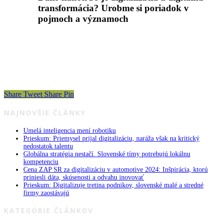
transformácia? Urobme si poriadok v
pojmoch a významoch
Share
Tweet
Share
Pin
NAJNOVŠIE ČLÁNKY
Umelá inteligencia mení robotiku
Prieskum: Priemysel prijal digitalizáciu, naráža však na kritický
nedostatok talentu
Globálna stratégia nestačí. Slovenské tímy potrebujú lokálnu
kompetenciu
Cena ZAP SR za digitalizáciu v automotive 2024: Inšpirácia, ktorú
priniesli dáta, skúsenosti a odvahu inovovať
Prieskum: Digitalizuje tretina podnikov, slovenské malé a stredné
firmy zaostávajú
KATEGÓRIE ČLÁNKOV