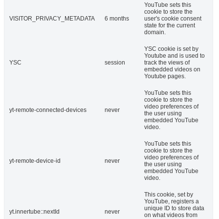
YouTube sets this
cookie to store the
VISITOR_PRIVACY_METADATA
6 months
user's cookie consent
state for the current
domain.
YSC cookie is set by
Youtube and is used to
YSC
session
track the views of
embedded videos on
Youtube pages.
YouTube sets this
cookie to store the
video preferences of
yt-remote-connected-devices
never
the user using
embedded YouTube
video.
YouTube sets this
cookie to store the
video preferences of
yt-remote-device-id
never
the user using
embedded YouTube
video.
This cookie, set by
YouTube, registers a
unique ID to store data
yt.innertube::nextId
never
on what videos from