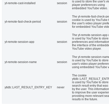
is used to store the user's v
yt-remote-cast-installed
session
player preferences using
embedded YouTube video.
The yt-remote-fast-check-pe
cookie is used by YouTube t
yt-remote-fast-check-period
session
the user's video player pref
for embedded YouTube vide
The yt-remote-session-app 
is used by YouTube to store
yt-remote-session-app
session
preferences and informatio
the interface of the embedd
YouTube video player.
The yt-remote-session-nam
is used by YouTube to store
yt-remote-session-name
session
user's video player prefere
using embedded YouTube v
The cookie
ytidb::LAST_RESULT_EN
is used by YouTube to store 
search result entry that was
ytidb::LAST_RESULT_ENTRY_KEY
never
by the user. This informatio
to improve the user experie
providing more relevant se
results in the future.