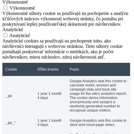
Výkonnostné
Výkonnostné
Výkonnostné súbory cookie sa používajú na pochopenie a analýzu
kľúčových indexov výkonnosti webovej stránky, čo pomáha pri
poskytovaní lepšej používateľskej skúsenosti pre návštevníkov.
Analytické
Analytické
Analytické cookies sa používajú na pochopenie toho, ako
návštevníci interagujú s webovou stránkou. Tieto súbory cookie
pomáhajú poskytovať informácie o metrikách, ako je počet
návštevníkov, miera odchodov, zdroj návštevnosti atď.
Cookie
Dĺžka trvania
Popis
Google Analytics sets this cookie to
calculate visitor, session and
campaign data and track site
1 year 1 month
usage for the site's analytics report.
_ga
4 days
The cookie stores information
anonymously and assigns a
randomly generated number to
recognise unique visitors.
1 year 1 month
Google Analytics sets this cookie to
_ga_*
4 days
store and count page views.