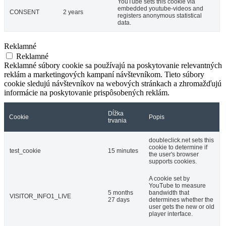
YouTube sets this cookie via
embedded youtube-videos and
CONSENT
2 years
registers anonymous statistical
data.
Reklamné
Reklamné
Reklamné súbory cookie sa používajú na poskytovanie relevantných
reklám a marketingových kampaní návštevníkom. Tieto súbory
cookie sledujú návštevníkov na webových stránkach a zhromažďujú
informácie na poskytovanie prispôsobených reklám.
Dĺžka
Cookie
Popis
trvania
doubleclick.net sets this
cookie to determine if
test_cookie
15 minutes
the user's browser
supports cookies.
A cookie set by
YouTube to measure
5 months
bandwidth that
VISITOR_INFO1_LIVE
27 days
determines whether the
user gets the new or old
player interface.