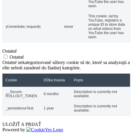
YouTube the user has
seen.
This cookie, set by
YouTube, registers a
unique ID to store data
yt.innertube::requests
never
on what videos from
YouTube the user has
seen.
Ostatné
Ostatné
Ostatné nekategorizované súbory cookie sú tie, ktoré sa analyzujú a
ešte neboli zaradené do žiadnej kategórie.
Cookie
Dĺžka trvania
Popis
__Secure-
Description is currently not
6 months
ROLLOUT_TOKEN
available.
Description is currently not
_persistenceTest
1 year
available.
ULOŽIŤ A PRIJAŤ
Powered by