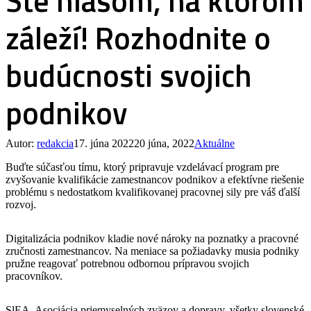
Ste hlasom, na ktorom
záleží! Rozhodnite o
budúcnosti svojich
podnikov
Autor:
redakcia
17. júna 2022
20 júna, 2022
Aktuálne
Buďte súčasťou tímu, ktorý pripravuje vzdelávací program pre
zvyšovanie kvalifikácie zamestnancov podnikov a efektívne riešenie
problému s nedostatkom kvalifikovanej pracovnej sily pre váš ďalší
rozvoj.
Digitalizácia podnikov kladie nové nároky na poznatky a pracovné
zručnosti zamestnancov. Na meniace sa požiadavky musia podniky
pružne reagovať potrebnou odbornou prípravou svojich
pracovníkov.
SlEA, Asociácia priemyselných zväzov a dopravy, všetky slovenské