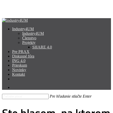
Skip
to
Close
main
Menu
content
search
Menu
Industry4UM
Industry4UM
Členstvo
Projekty
SHARE 4.0
Pre PRAX
Diskusné fóra
ING 4.0
Prieskum
Novinky
Kontakt
facebook
linkedin
youtube
search
Pre hľadanie stlačte Enter
Close
Search