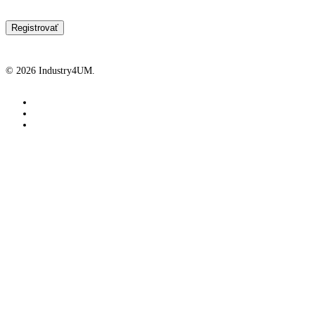
© 2026 Industry4UM.
facebook
linkedin
youtube
Industry4UM
Industry4UM
Členstvo
Projekty
SHARE 4.0
Pre PRAX
Diskusné fóra
ING 4.0