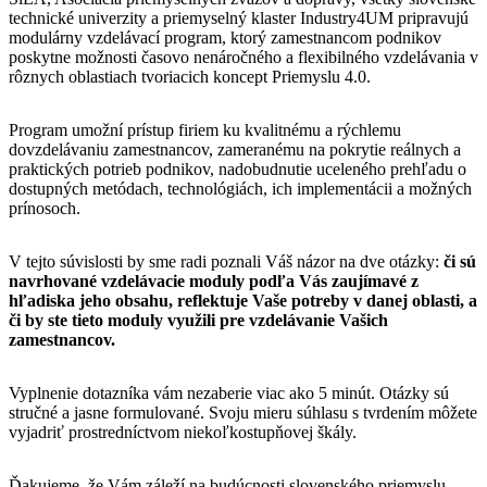
technické univerzity a priemyselný klaster Industry4UM pripravujú
modulárny vzdelávací program, ktorý zamestnancom podnikov
poskytne možnosti časovo nenáročného a flexibilného vzdelávania v
rôznych oblastiach tvoriacich koncept Priemyslu 4.0.
Program umožní prístup firiem ku kvalitnému a rýchlemu
dovzdelávaniu zamestnancov, zameranému na pokrytie reálnych a
praktických potrieb podnikov, nadobudnutie uceleného prehľadu o
dostupných metódach, technológiách, ich implementácii a možných
prínosoch.
V tejto súvislosti by sme radi poznali Váš názor na dve otázky:
či sú
navrhované vzdelávacie moduly podľa Vás zaujímavé z
hľadiska jeho obsahu, reflektuje Vaše potreby v danej oblasti, a
či by ste tieto moduly využili pre vzdelávanie Vašich
zamestnancov.
Vyplnenie dotazníka vám nezaberie viac ako 5 minút. Otázky sú
stručné a jasne formulované. Svoju mieru súhlasu s tvrdením môžete
vyjadriť prostredníctvom niekoľkostupňovej škály.
Ďakujeme, že Vám záleží na budúcnosti slovenského priemyslu.