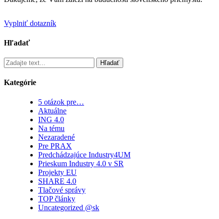
Vyplniť dotazník
Hľadať
Hľadať
Kategórie
5 otázok pre…
Aktuálne
ING 4.0
Na tému
Nezaradené
Pre PRAX
Predchádzajúce Industry4UM
Prieskum Industry 4.0 v SR
Projekty EU
SHARE 4.0
Tlačové správy
TOP články
Uncategorized @sk