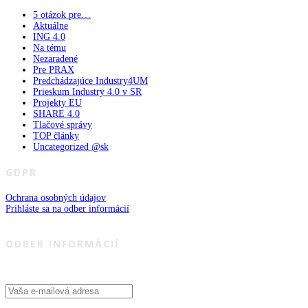
5 otázok pre…
Aktuálne
ING 4.0
Na tému
Nezaradené
Pre PRAX
Predchádzajúce Industry4UM
Prieskum Industry 4.0 v SR
Projekty EU
SHARE 4.0
Tlačové správy
TOP články
Uncategorized @sk
GDPR
Ochrana osobných údajov
Prihláste sa na odber informácií
ODBER INFORMÁCIÍ