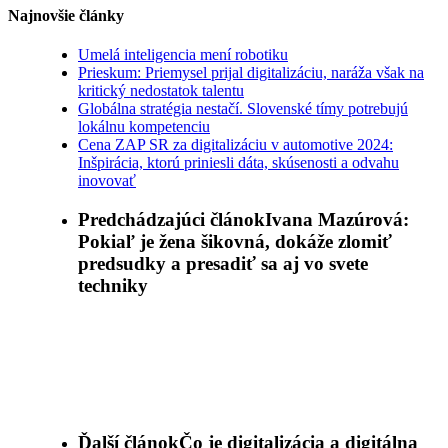
Najnovšie články
Umelá inteligencia mení robotiku
Prieskum: Priemysel prijal digitalizáciu, naráža však na
kritický nedostatok talentu
Globálna stratégia nestačí. Slovenské tímy potrebujú
lokálnu kompetenciu
Cena ZAP SR za digitalizáciu v automotive 2024:
Inšpirácia, ktorú priniesli dáta, skúsenosti a odvahu
inovovať
Predchádzajúci článok
Ivana Mazúrová:
Pokiaľ je žena šikovná, dokáže zlomiť
predsudky a presadiť sa aj vo svete
techniky
Ďalší článok
Čo je digitalizácia a digitálna