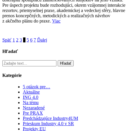
Pre úspech projektu bude rozhodujúci, okrem vzájomnej interakcie
rezortov, priemyselnej praxe, akademickej a vedeckej sféry, hlavne
prenos koncepčných, metodických a realizačných návrhov
z akčného plánu do praxe.
Viac
Späť
1
2
3
4
5
6
7
Ďalej
Hľadať
Hľadať
Kategórie
5 otázok pre…
Aktuálne
ING 4.0
Na tému
Nezaradené
Pre PRAX
Predchádzajúce Industry4UM
Prieskum Industry 4.0 v SR
Projekty EU