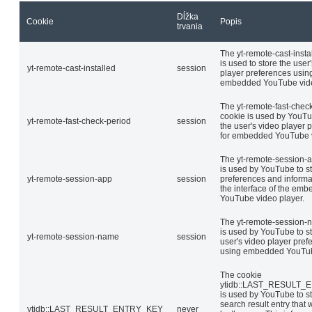
Dĺžka
Cookie
Popis
trvania
The yt-remote-cast-insta
is used to store the user
yt-remote-cast-installed
session
player preferences usin
embedded YouTube vid
The yt-remote-fast-chec
cookie is used by YouTu
yt-remote-fast-check-period
session
the user's video player 
for embedded YouTube 
The yt-remote-session-
is used by YouTube to s
yt-remote-session-app
session
preferences and informa
the interface of the em
YouTube video player.
The yt-remote-session-
is used by YouTube to st
yt-remote-session-name
session
user's video player pref
using embedded YouTub
The cookie
ytidb::LAST_RESULT
is used by YouTube to st
search result entry that 
ytidb::LAST_RESULT_ENTRY_KEY
never