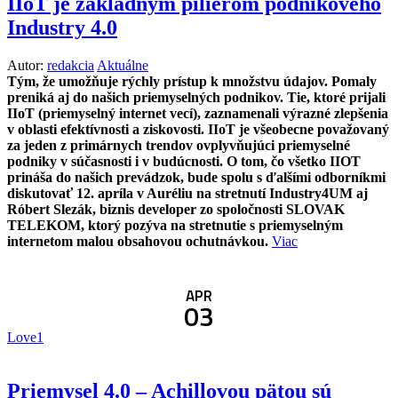
IIoT je základným pilierom podnikového
Industry 4.0
Autor:
redakcia
Aktuálne
Tým, že umožňuje rýchly prístup k množstvu údajov. Pomaly
preniká aj do našich priemyselných podnikov. Tie, ktoré prijali
IIoT (priemyselný internet vecí), zaznamenali výrazné zlepšenia
v oblasti efektívnosti a ziskovosti. IIoT je všeobecne považovaný
za jeden z primárnych trendov ovplyvňujúci priemyselné
podniky v súčasnosti i v budúcnosti. O tom, čo všetko IIOT
prináša do našich prevádzok, bude spolu s ďalšími odborníkmi
diskutovať 12. apríla v Auréliu na stretnutí Industry4UM aj
Róbert Slezák, biznis developer zo spoločnosti SLOVAK
TELEKOM, ktorý pozýva na stretnutie s priemyselným
internetom malou obsahovou ochutnávkou.
Viac
APR
03
Love
1
Priemysel 4.0 – Achillovou pätou sú