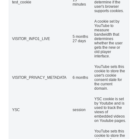
15
test_cookie
determine if the
minutes
user's browser
supports cookies.
A cookie set by
YouTube to
measure
bandwidth that
5 months
VISITOR_INFO1_LIVE
determines
27 days
whether the user
gets the new or
old player
interface.
YouTube sets this
cookie to store the
user's cookie
VISITOR_PRIVACY_METADATA
6 months
consent state for
the current
domain.
YSC cookie is set
by Youtube and is
used to track the
YSC
session
views of
embedded videos
on Youtube pages.
YouTube sets this
cookie to store the