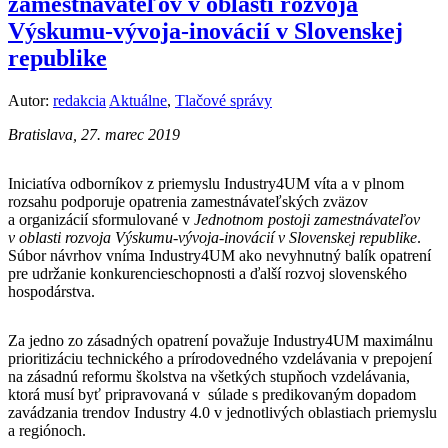
zamestnávateľov v oblasti rozvoja
Výskumu-vývoja-inovácií v Slovenskej
republike
Autor:
redakcia
Aktuálne
,
Tlačové správy
Bratislava, 27. marec 2019
Iniciatíva odborníkov z priemyslu Industry4UM víta a v plnom
rozsahu podporuje opatrenia zamestnávateľských zväzov
a organizácií sformulované v
Jednotnom postoji zamestnávateľov
v oblasti rozvoja Výskumu-vývoja-inovácií v Slovenskej republike
.
Súbor návrhov vníma Industry4UM ako nevyhnutný balík opatrení
pre udržanie konkurencieschopnosti a ďalší rozvoj slovenského
hospodárstva.
Za jedno zo zásadných opatrení považuje Industry4UM maximálnu
prioritizáciu technického a prírodovedného vzdelávania v prepojení
na zásadnú reformu školstva na všetkých stupňoch vzdelávania,
ktorá musí byť pripravovaná v súlade s predikovaným dopadom
zavádzania trendov Industry 4.0 v jednotlivých oblastiach priemyslu
a regiónoch.