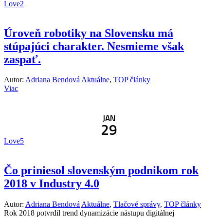
Love
2
Úroveň robotiky na Slovensku má
stúpajúci charakter. Nesmieme však
zaspať.
Autor:
Adriana Bendová
Aktuálne
,
TOP články
Viac
JAN
29
Love
5
Čo priniesol slovenským podnikom rok
2018 v Industry 4.0
Autor:
Adriana Bendová
Aktuálne
,
Tlačové správy
,
TOP články
Rok 2018 potvrdil trend dynamizácie nástupu digitálnej