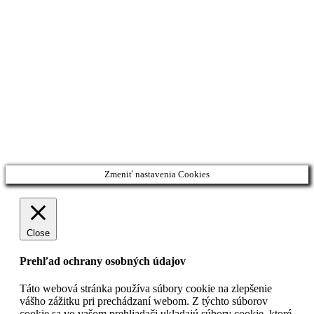
Pre PRAX
Diskusné fóra
ING 4.0
Prieskum
Novinky
Kontakt
facebook
linkedin
youtube
Zmeniť nastavenia Cookies
Close
Prehľad ochrany osobných údajov
Táto webová stránka používa súbory cookie na zlepšenie
vášho zážitku pri prechádzaní webom.
Z týchto súborov
cookie sa vo vašom prehliadači ukladajú súbory cookie, ktoré