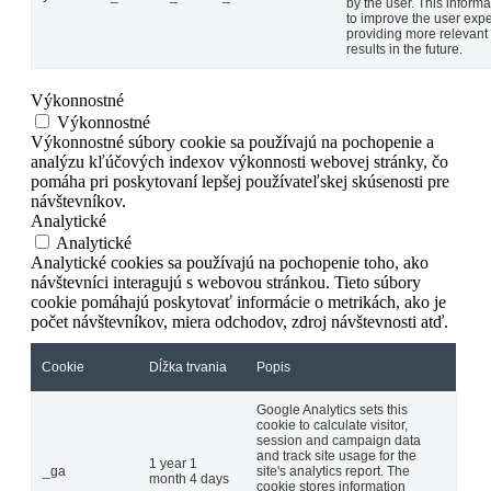
by the user. This informa
to improve the user exp
providing more relevant
results in the future.
Výkonnostné
Výkonnostné
Výkonnostné súbory cookie sa používajú na pochopenie a
analýzu kľúčových indexov výkonnosti webovej stránky, čo
pomáha pri poskytovaní lepšej používateľskej skúsenosti pre
návštevníkov.
Analytické
Analytické
Analytické cookies sa používajú na pochopenie toho, ako
návštevníci interagujú s webovou stránkou. Tieto súbory
cookie pomáhajú poskytovať informácie o metrikách, ako je
počet návštevníkov, miera odchodov, zdroj návštevnosti atď.
Cookie
Dĺžka trvania
Popis
Google Analytics sets this
cookie to calculate visitor,
session and campaign data
and track site usage for the
1 year 1
_ga
site's analytics report. The
month 4 days
cookie stores information