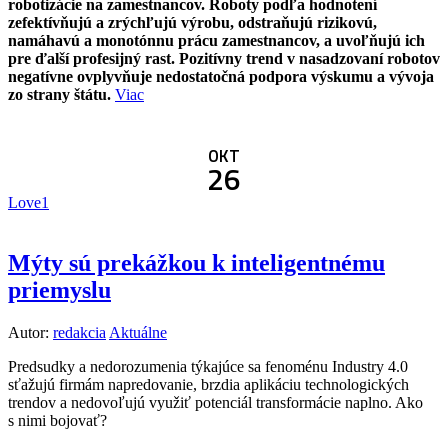
robotizácie na zamestnancov. Roboty podľa hodnotení
zefektívňujú a zrýchľujú výrobu, odstraňujú rizikovú,
namáhavú a monotónnu prácu zamestnancov, a uvoľňujú ich
pre ďalší profesijný rast. Pozitívny trend v nasadzovaní robotov
negatívne ovplyvňuje nedostatočná podpora výskumu a vývoja
zo strany štátu.
Viac
OKT
26
Love
1
Mýty sú prekážkou k inteligentnému
priemyslu
Autor:
redakcia
Aktuálne
Predsudky a nedorozumenia týkajúce sa fenoménu Industry 4.0
sťažujú firmám napredovanie, brzdia aplikáciu technologických
trendov a nedovoľujú využiť potenciál transformácie naplno. Ako
s nimi bojovať?