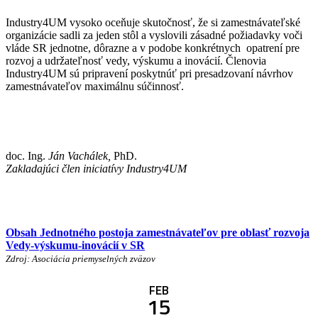
Industry4UM vysoko oceňuje skutočnosť, že si zamestnávateľské
organizácie sadli za jeden stôl a vyslovili zásadné požiadavky voči
vláde SR jednotne, dôrazne a v podobe konkrétnych opatrení pre
rozvoj a udržateľnosť vedy, výskumu a inovácií. Členovia
Industry4UM sú pripravení poskytnúť pri presadzovaní návrhov
zamestnávateľov maximálnu súčinnosť.
doc. Ing.
Ján Vachálek,
PhD.
Zakladajúci člen iniciatívy Industry4UM
Obsah Jednotného postoja zamestnávateľov pre oblasť rozvoja
Vedy-výskumu-
inovácií v SR
Zdroj: Asociácia priemyselných zväzov
FEB
15