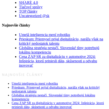
SHARE 4.0
Tlačové správy
TOP články
Uncategorized @sk
Najnovšie články
Umelá inteligencia mení robotiku
Prieskum: Priemysel prijal digitalizáciu, naráža však na
kritický nedostatok talentu
Globálna stratégia nestačí. Slovenské tímy potrebujú
lokálnu kompetenciu
Cena ZAP SR za digitalizáciu v automotive 2024:
Inšpirácia, ktorú priniesli dáta, skúsenosti a odvahu
inovovať
NAJNOVŠIE ČLÁNKY
Umelá inteligencia mení robotiku
Prieskum: Priemysel prijal digitalizáciu, naráža však na kritický
nedostatok talentu
Globálna stratégia nestačí. Slovenské tímy potrebujú lokálnu
kompetenciu
Cena ZAP SR za digitalizáciu v automotive 2024: Inšpirácia, ktorú
priniesli dáta, skúsenosti a odvahu inovovať