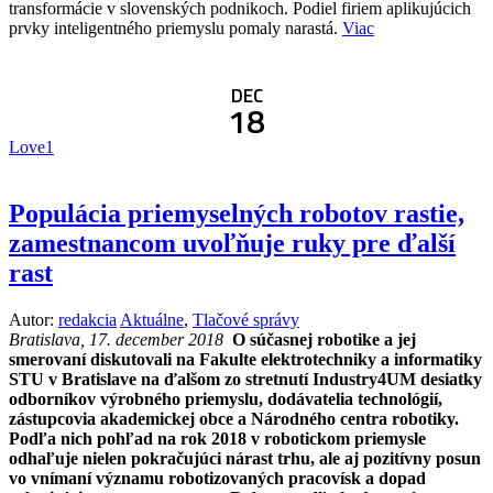
transformácie v slovenských podnikoch. Podiel firiem aplikujúcich
prvky inteligentného priemyslu pomaly narastá.
Viac
DEC
18
Love
1
Populácia priemyselných robotov rastie,
zamestnancom uvoľňuje ruky pre ďalší
rast
Autor:
redakcia
Aktuálne
,
Tlačové správy
Bratislava, 17. december 2018
O súčasnej robotike a jej
smerovaní diskutovali na Fakulte elektrotechniky a informatiky
STU v Bratislave na ďalšom zo stretnutí Industry4UM desiatky
odborníkov výrobného priemyslu, dodávatelia technológií,
zástupcovia akademickej obce a Národného centra robotiky.
Podľa nich pohľad na rok 2018 v robotickom priemysle
odhaľuje nielen pokračujúci nárast trhu, ale aj pozitívny posun
vo vnímaní významu robotizovaných pracovísk a dopad