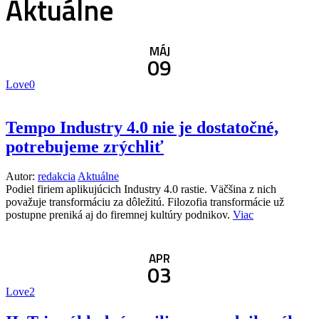
Aktuálne
MÁJ
09
Love
0
Tempo Industry 4.0 nie je dostatočné,
potrebujeme zrýchliť
Autor:
redakcia
Aktuálne
Podiel firiem aplikujúcich Industry 4.0 rastie. Väčšina z nich
považuje transformáciu za dôležitú. Filozofia transformácie už
postupne preniká aj do firemnej kultúry podnikov.
Viac
APR
03
Love
2