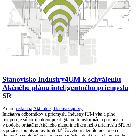
Stanovisko Industry4UM k schváleniu
Akčného plánu inteligentného priemyslu
SR
Autor:
redakcia
Aktuálne
,
Tlačové správy
Iniciatíva odborníkov z priemyslu Industry4UM víta a plne
podporuje súbor opatrení pre digitálnu transformáciu priemyslu
v podobe prijatého Akčného plánu inteligentného priemyslu SR. Aj
z pozície spolutvorcov tohto kľúčového materiálu oceňujeme
doterajšiu spoluprácu zainteresovaných subjektov na jeho vzniku.