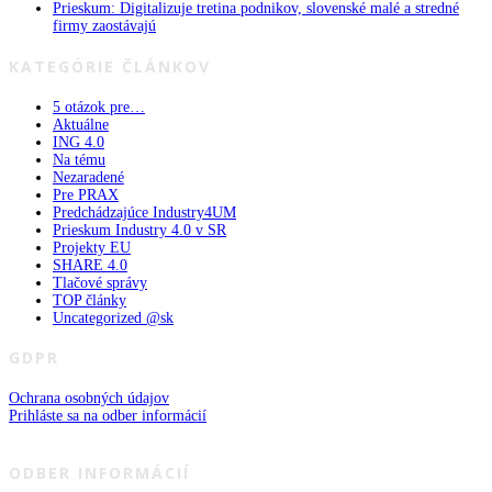
Prieskum: Digitalizuje tretina podnikov, slovenské malé a stredné
firmy zaostávajú
KATEGÓRIE ČLÁNKOV
5 otázok pre…
Aktuálne
ING 4.0
Na tému
Nezaradené
Pre PRAX
Predchádzajúce Industry4UM
Prieskum Industry 4.0 v SR
Projekty EU
SHARE 4.0
Tlačové správy
TOP články
Uncategorized @sk
GDPR
Ochrana osobných údajov
Prihláste sa na odber informácií
ODBER INFORMÁCIÍ