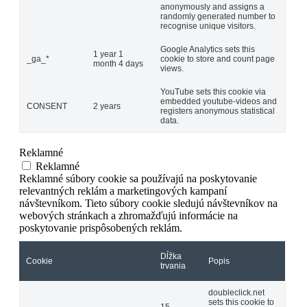
anonymously and assigns a
randomly generated number to
recognise unique visitors.
Google Analytics sets this
1 year 1
_ga_*
cookie to store and count page
month 4 days
views.
YouTube sets this cookie via
embedded youtube-videos and
CONSENT
2 years
registers anonymous statistical
data.
Reklamné
Reklamné
Reklamné súbory cookie sa používajú na poskytovanie
relevantných reklám a marketingových kampaní
návštevníkom. Tieto súbory cookie sledujú návštevníkov na
webových stránkach a zhromažďujú informácie na
poskytovanie prispôsobených reklám.
Dĺžka
Cookie
Popis
trvania
doubleclick.net
sets this cookie to