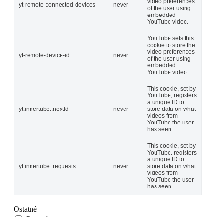
video preferences
yt-remote-connected-devices
never
of the user using
embedded
YouTube video.
YouTube sets this
cookie to store the
video preferences
yt-remote-device-id
never
of the user using
embedded
YouTube video.
This cookie, set by
YouTube, registers
a unique ID to
yt.innertube::nextId
never
store data on what
videos from
YouTube the user
has seen.
This cookie, set by
YouTube, registers
a unique ID to
yt.innertube::requests
never
store data on what
videos from
YouTube the user
has seen.
Ostatné