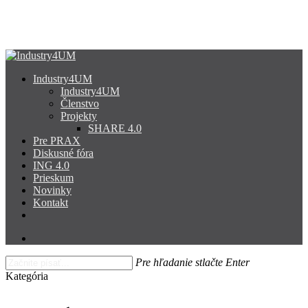
Skip
to
Close
main
Menu
content
search
Menu
Industry4UM
Industry4UM
Členstvo
Projekty
SHARE 4.0
Pre PRAX
Diskusné fóra
ING 4.0
Prieskum
Novinky
Kontakt
facebook
linkedin
youtube
search
Pre hľadanie stlačte Enter
Close
Kategória
Search