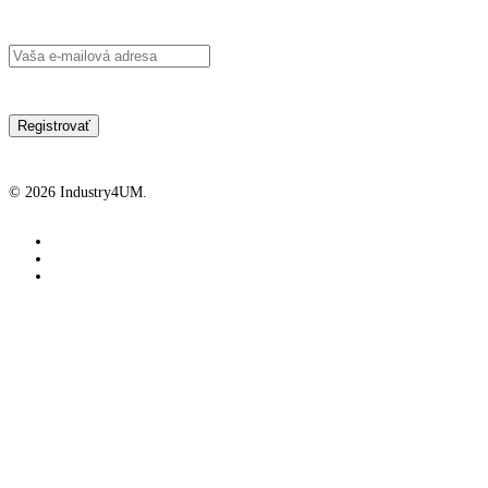
© 2026 Industry4UM.
facebook
linkedin
youtube
Industry4UM
Industry4UM
Členstvo
Projekty
SHARE 4.0