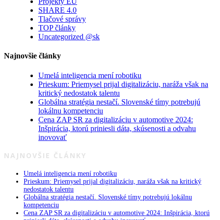
Projekty EU
SHARE 4.0
Tlačové správy
TOP články
Uncategorized @sk
Najnovšie články
Umelá inteligencia mení robotiku
Prieskum: Priemysel prijal digitalizáciu, naráža však na
kritický nedostatok talentu
Globálna stratégia nestačí. Slovenské tímy potrebujú
lokálnu kompetenciu
Cena ZAP SR za digitalizáciu v automotive 2024:
Inšpirácia, ktorú priniesli dáta, skúsenosti a odvahu
inovovať
NAJNOVŠIE ČLÁNKY
Umelá inteligencia mení robotiku
Prieskum: Priemysel prijal digitalizáciu, naráža však na kritický
nedostatok talentu
Globálna stratégia nestačí. Slovenské tímy potrebujú lokálnu
kompetenciu
Cena ZAP SR za digitalizáciu v automotive 2024: Inšpirácia, ktorú