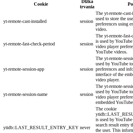
Dĺžka
Cookie
Po
trvania
The yt-remote-cast-i
used to store the us
yt-remote-cast-installed
session
preferences using
video.
The yt-remote-fast-
is used by YouTube t
yt-remote-fast-check-period
session
video player prefer
YouTube videos.
The yt-remote-sessi
used by YouTube to 
yt-remote-session-app
session
preferences and inf
interface of the e
video player.
The yt-remote-sessi
used by YouTube to 
yt-remote-session-name
session
video player prefer
embedded YouTube 
The cookie
ytidb::LAST_R
is used by YouTube t
search result entry 
ytidb::LAST_RESULT_ENTRY_KEY
never
the user. This infor