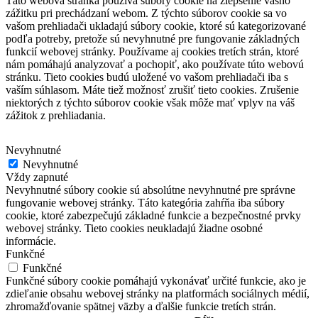
Táto webová stránka používa súbory cookie na zlepšenie vášho
zážitku pri prechádzaní webom.
Z týchto súborov cookie sa vo
vašom prehliadači ukladajú súbory cookie, ktoré sú kategorizované
podľa potreby, pretože sú nevyhnutné pre fungovanie základných
funkcií webovej stránky.
Používame aj cookies tretích strán, ktoré
nám pomáhajú analyzovať a pochopiť, ako používate túto webovú
stránku.
Tieto cookies budú uložené vo vašom prehliadači iba s
vaším súhlasom.
Máte tiež možnosť zrušiť tieto cookies.
Zrušenie
niektorých z týchto súborov cookie však môže mať vplyv na váš
zážitok z prehliadania.
Nevyhnutné
Nevyhnutné
Vždy zapnuté
Nevyhnutné súbory cookie sú absolútne nevyhnutné pre správne
fungovanie webovej stránky. Táto kategória zahŕňa iba súbory
cookie, ktoré zabezpečujú základné funkcie a bezpečnostné prvky
webovej stránky. Tieto cookies neukladajú žiadne osobné
informácie.
Funkčné
Funkčné
Funkčné súbory cookie pomáhajú vykonávať určité funkcie, ako je
zdieľanie obsahu webovej stránky na platformách sociálnych médií,
zhromažďovanie spätnej väzby a ďalšie funkcie tretích strán.