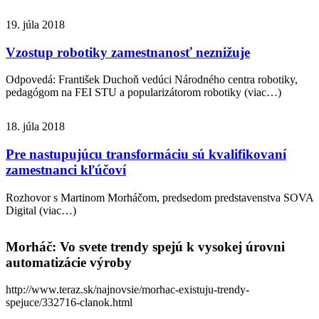
19. júla 2018
Vzostup robotiky zamestnanosť neznižuje
Odpovedá: František Duchoň vedúci Národného centra robotiky,
pedagógom na FEI STU a popularizátorom robotiky (viac…)
18. júla 2018
Pre nastupujúcu transformáciu sú kvalifikovaní
zamestnanci kľúčoví
Rozhovor s Martinom Morháčom, predsedom predstavenstva SOVA
Digital (viac…)
Morháč: Vo svete trendy spejú k vysokej úrovni
automatizácie výroby
http://www.teraz.sk/najnovsie/morhac-existuju-trendy-
spejuce/332716-clanok.html