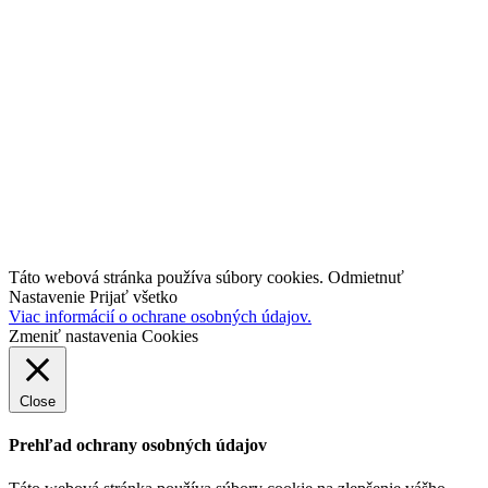
Pre PRAX
Diskusné fóra
ING 4.0
Prieskum
Novinky
Kontakt
facebook
linkedin
youtube
Táto webová stránka používa súbory cookies.
Odmietnuť
Nastavenie
Prijať všetko
Viac informácií o ochrane osobných údajov.
Zmeniť nastavenia Cookies
Close
Prehľad ochrany osobných údajov