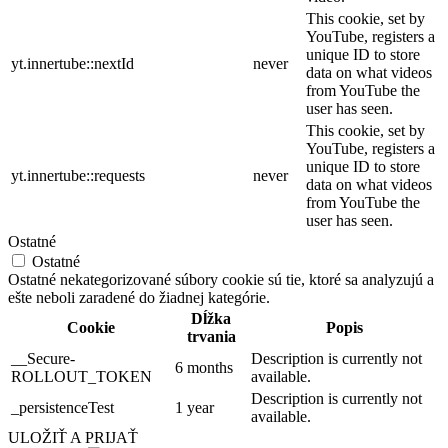
This cookie, set by
YouTube, registers a
unique ID to store
yt.innertube::nextId
never
data on what videos
from YouTube the
user has seen.
This cookie, set by
YouTube, registers a
unique ID to store
yt.innertube::requests
never
data on what videos
from YouTube the
user has seen.
Ostatné
Ostatné
Ostatné nekategorizované súbory cookie sú tie, ktoré sa analyzujú a
ešte neboli zaradené do žiadnej kategórie.
Dĺžka
Cookie
Popis
trvania
__Secure-
Description is currently not
6 months
ROLLOUT_TOKEN
available.
Description is currently not
_persistenceTest
1 year
available.
ULOŽIŤ A PRIJAŤ