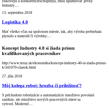
ziskovejší a konkurencieschopnejší, musí uplatňovať prvky
Industry…
13. septembra 2018
Logistika 4.0
Mať všetko včas na správnom mieste, tak, aby výroba prebiehala
plynulo a materiál či výrobky…
Koncept Industry 4.0 si žiada prísun
kvalifikovaných pracovníkov
http://www.teraz.sk/ekonomika/koncept-industry-40-si-ziada-prisun-
k/341070-clanok.html
27. júla 2018
Môj kolega robot: hrozba či príležitosť?
S príchodom robotizácie a automatizácie množstvo povolaní
zanikne, ale množstvo nových pracovných miest sa
vytvorí. Moderné…