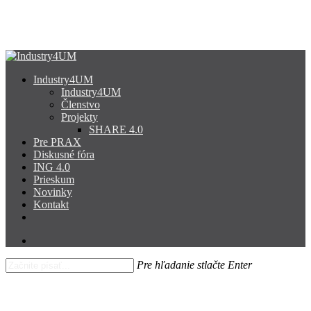
Skip
to
Close
main
Menu
content
search
Menu
Industry4UM
Industry4UM
Členstvo
Projekty
SHARE 4.0
Pre PRAX
Diskusné fóra
ING 4.0
Prieskum
Novinky
Kontakt
facebook
linkedin
youtube
search
Pre hľadanie stlačte Enter
Close
Search