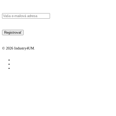
© 2026 Industry4UM.
facebook
linkedin
youtube
Industry4UM
Industry4UM
Členstvo
Projekty
SHARE 4.0