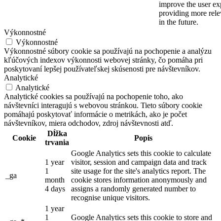
improve the user ex
providing more relev
in the future.
Výkonnostné
Výkonnostné
Výkonnostné súbory cookie sa používajú na pochopenie a analýzu
kľúčových indexov výkonnosti webovej stránky, čo pomáha pri
poskytovaní lepšej používateľskej skúsenosti pre návštevníkov.
Analytické
Analytické
Analytické cookies sa používajú na pochopenie toho, ako
návštevníci interagujú s webovou stránkou. Tieto súbory cookie
pomáhajú poskytovať informácie o metrikách, ako je počet
návštevníkov, miera odchodov, zdroj návštevnosti atď.
Dĺžka
Cookie
Popis
trvania
Google Analytics sets this cookie to calculate
1 year
visitor, session and campaign data and track
1
site usage for the site's analytics report. The
_ga
month
cookie stores information anonymously and
4 days
assigns a randomly generated number to
recognise unique visitors.
1 year
1
Google Analytics sets this cookie to store and