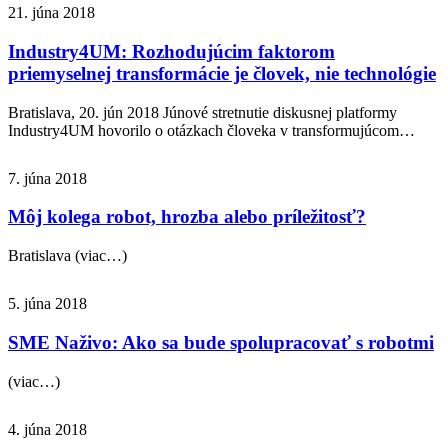
21. júna 2018
Industry4UM: Rozhodujúcim faktorom
priemyselnej transformácie je človek, nie technológie
Bratislava, 20. jún 2018 Júnové stretnutie diskusnej platformy
Industry4UM hovorilo o otázkach človeka v transformujúcom…
7. júna 2018
Môj kolega robot, hrozba alebo príležitosť?
Bratislava (viac…)
5. júna 2018
SME Naživo: Ako sa bude spolupracovať s robotmi
(viac…)
4. júna 2018