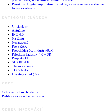
priniesli dáta, skúsenosti a odvahu inovovať
Prieskum: Digitalizuje tretina podnikov, slovenské malé a stredné
firmy zaostávajú
KATEGÓRIE ČLÁNKOV
5 otázok pre…
Aktuálne
ING 4.0
Na tému
Nezaradené
Pre PRAX
Predchádzajúce Industry4UM
Prieskum Industry 4.0 v SR
Projekty EU
SHARE 4.0
Tlačové správy
TOP články
Uncategorized @sk
GDPR
Ochrana osobných údajov
Prihláste sa na odber informácií
ODBER INFORMÁCIÍ