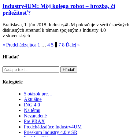
Industry4UM: Môj kolega robot – hrozba, či
príležitosť?
Bratislava, 1. jún 2018 Industry4UM pokračuje v sérii úspešných
diskusných stretnutí k témam spojeným s Industry 4.0
v slovenských…
« Predchádzajúca
1
…
4
5
6
7
8
Ďalej »
Hľadať
Hľadať
Kategórie
5 otázok pre…
Aktuálne
ING 4.0
Na tému
Nezaradené
Pre PRAX
Predchádzajúce Industry4UM
Prieskum Industry 4.0 v SR