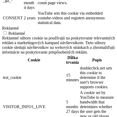
_ga_*
month
count page views.
4 days
YouTube sets this cookie via embedded
CONSENT
2 years
youtube-videos and registers anonymous
statistical data.
Reklamné
Reklamné
Reklamné súbory cookie sa používajú na poskytovanie relevantných
reklám a marketingových kampaní návštevníkom. Tieto súbory
cookie sledujú návštevníkov na webových stránkach a zhromažďujú
informácie na poskytovanie prispôsobených reklám.
Dĺžka
Cookie
Popis
trvania
doubleclick.net sets
this cookie to
15
test_cookie
determine if the
minutes
user's browser
supports cookies.
A cookie set by
YouTube to measure
5
bandwidth that
VISITOR_INFO1_LIVE
months
determines whether
27 days
the user gets the
new or old player