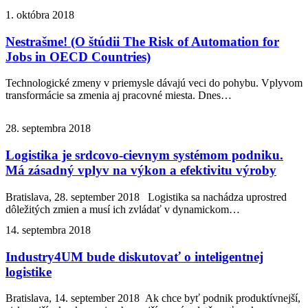
1. októbra 2018
Nestrašme! (O štúdii The Risk of Automation for
Jobs in OECD Countries)
Technologické zmeny v priemysle dávajú veci do pohybu. Vplyvom
transformácie sa zmenia aj pracovné miesta. Dnes…
28. septembra 2018
Logistika je srdcovo-cievnym systémom podniku.
Má zásadný vplyv na výkon a efektivitu výroby
Bratislava, 28. september 2018 Logistika sa nachádza uprostred
dôležitých zmien a musí ich zvládať v dynamickom…
14. septembra 2018
Industry4UM bude diskutovať o inteligentnej
logistike
Bratislava, 14. september 2018 Ak chce byť podnik produktívnejší,