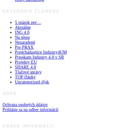
KATEGÓRIE ČLÁNKOV
5 otázok pre…
Aktuálne
ING 4.0
Na tému
Nezaradené
Pre PRAX
Predchádzajúce Industry4UM
Prieskum Industry 4.0 v SR
Projekty EU
SHARE 4.0
Tlačové správy
TOP články
Uncategorized @sk
GDPR
Ochrana osobných údajov
Prihláste sa na odber informácií
ODBER INFORMÁCIÍ