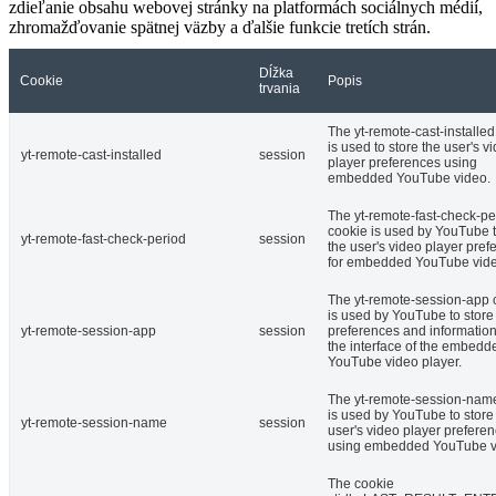
zdieľanie obsahu webovej stránky na platformách sociálnych médií,
zhromažďovanie spätnej väzby a ďalšie funkcie tretích strán.
Dĺžka
Cookie
Popis
trvania
The yt-remote-cast-installed
is used to store the user's v
yt-remote-cast-installed
session
player preferences using
embedded YouTube video.
The yt-remote-fast-check-pe
cookie is used by YouTube t
yt-remote-fast-check-period
session
the user's video player pref
for embedded YouTube vide
The yt-remote-session-app 
is used by YouTube to store
yt-remote-session-app
session
preferences and informatio
the interface of the embedd
YouTube video player.
The yt-remote-session-nam
is used by YouTube to store
yt-remote-session-name
session
user's video player prefere
using embedded YouTube v
The cookie