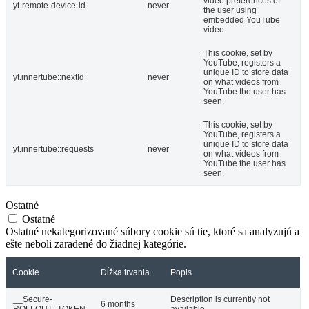
video preferences of
yt-remote-device-id
never
the user using
embedded YouTube
video.
This cookie, set by
YouTube, registers a
unique ID to store data
yt.innertube::nextId
never
on what videos from
YouTube the user has
seen.
This cookie, set by
YouTube, registers a
unique ID to store data
yt.innertube::requests
never
on what videos from
YouTube the user has
seen.
Ostatné
Ostatné
Ostatné nekategorizované súbory cookie sú tie, ktoré sa analyzujú a
ešte neboli zaradené do žiadnej kategórie.
Cookie
Dĺžka trvania
Popis
__Secure-
Description is currently not
6 months
ROLLOUT_TOKEN
available.