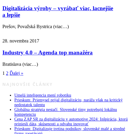
Digitalizácia výroby – vyrábať viac, lacnejšie
a lepšie
Prešov, Považská Bystrica (viac…)
28. novembra 2017
Industry 4.0 – Agenda top manažéra
Bratislava (viac…)
1
2
Ďalej »
NAJNOVŠIE ČLÁNKY
Umelá inteligencia mení robotiku
Prieskum: Priemysel prijal digitalizáciu, naráža však na kritický
nedostatok talentu
Globálna stratégia nestačí. Slovenské tímy potrebujú lokálnu
kompetenciu
Cena ZAP SR za digitalizáciu v automotive 2024: Inšpirácia, ktorú
priniesli dáta, skúsenosti a odvahu inovovať
Prieskum: Digitalizuje tretina podnikov, slovenské malé a stredné
firmy zaostávajú