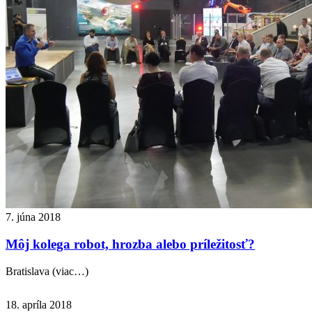
7. júna 2018
Môj kolega robot, hrozba alebo príležitosť?
Bratislava (viac…)
18. apríla 2018