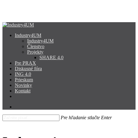
Skip
to
main
content
search
Menu
Industry4UM
Industry4UM
Členstvo
Projekty
SHARE 4.0
Pre PRAX
Diskusné fóra
ING 4.0
Prieskum
Novinky
Kontakt
facebook
linkedin
youtube
search
Pre hľadanie stlačte Enter
Close
Search