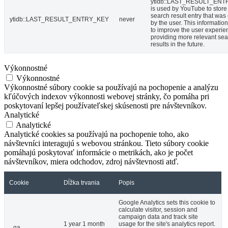
ytidb::LAST_RESULT_EN
is used by YouTube to store 
search result entry that was
ytidb::LAST_RESULT_ENTRY_KEY
never
by the user. This informatio
to improve the user experie
providing more relevant se
results in the future.
Výkonnostné
Výkonnostné
Výkonnostné súbory cookie sa používajú na pochopenie a analýzu
kľúčových indexov výkonnosti webovej stránky, čo pomáha pri
poskytovaní lepšej používateľskej skúsenosti pre návštevníkov.
Analytické
Analytické
Analytické cookies sa používajú na pochopenie toho, ako
návštevníci interagujú s webovou stránkou. Tieto súbory cookie
pomáhajú poskytovať informácie o metrikách, ako je počet
návštevníkov, miera odchodov, zdroj návštevnosti atď.
Cookie
Dĺžka trvania
Popis
Google Analytics sets this cookie to
calculate visitor, session and
campaign data and track site
1 year 1 month
usage for the site's analytics report.
_ga