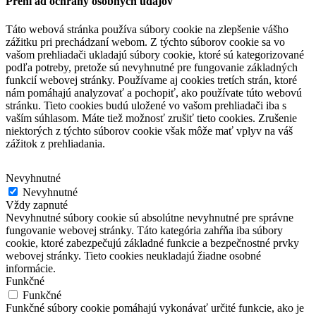
Prehľad ochrany osobných údajov
Táto webová stránka používa súbory cookie na zlepšenie vášho
zážitku pri prechádzaní webom.
Z týchto súborov cookie sa vo
vašom prehliadači ukladajú súbory cookie, ktoré sú kategorizované
podľa potreby, pretože sú nevyhnutné pre fungovanie základných
funkcií webovej stránky.
Používame aj cookies tretích strán, ktoré
nám pomáhajú analyzovať a pochopiť, ako používate túto webovú
stránku.
Tieto cookies budú uložené vo vašom prehliadači iba s
vaším súhlasom.
Máte tiež možnosť zrušiť tieto cookies.
Zrušenie
niektorých z týchto súborov cookie však môže mať vplyv na váš
zážitok z prehliadania.
Nevyhnutné
Nevyhnutné
Vždy zapnuté
Nevyhnutné súbory cookie sú absolútne nevyhnutné pre správne
fungovanie webovej stránky. Táto kategória zahŕňa iba súbory
cookie, ktoré zabezpečujú základné funkcie a bezpečnostné prvky
webovej stránky. Tieto cookies neukladajú žiadne osobné
informácie.
Funkčné
Funkčné
Funkčné súbory cookie pomáhajú vykonávať určité funkcie, ako je