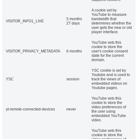
A cookie set by
YouTube to measure
5 months
bandwidth that
VISITOR_INFO1_LIVE
27 days
determines whether the
user gets the new or old
player interface.
YouTube sets this
cookie to store the
VISITOR_PRIVACY_METADATA
6 months
user's cookie consent
state for the current
domain.
YSC cookie is set by
Youtube and is used to
YSC
session
track the views of
embedded videos on
Youtube pages.
YouTube sets this
cookie to store the
video preferences of
yt-remote-connected-devices
never
the user using
embedded YouTube
video.
YouTube sets this
cookie to store the