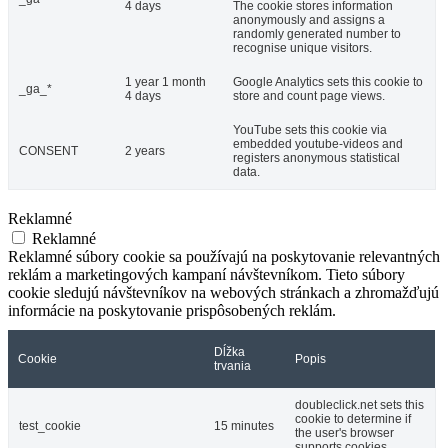
4 days
The cookie stores information
anonymously and assigns a
randomly generated number to
recognise unique visitors.
1 year 1 month
Google Analytics sets this cookie to
_ga_*
4 days
store and count page views.
YouTube sets this cookie via
embedded youtube-videos and
CONSENT
2 years
registers anonymous statistical
data.
Reklamné
Reklamné
Reklamné súbory cookie sa používajú na poskytovanie relevantných
reklám a marketingových kampaní návštevníkom. Tieto súbory
cookie sledujú návštevníkov na webových stránkach a zhromažďujú
informácie na poskytovanie prispôsobených reklám.
Dĺžka
Cookie
Popis
trvania
doubleclick.net sets this
cookie to determine if
test_cookie
15 minutes
the user's browser
supports cookies.